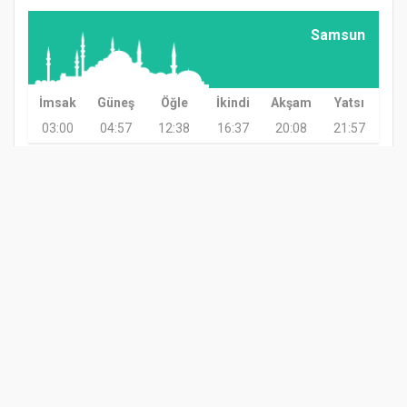
Samsun
İmsak
Güneş
Öğle
İkindi
Akşam
Yatsı
03:00
04:57
12:38
16:37
20:08
21:57
GÜNDEM
TARIM
GÜNCEL
ASAYİŞ
SAĞLIK
SİYASET