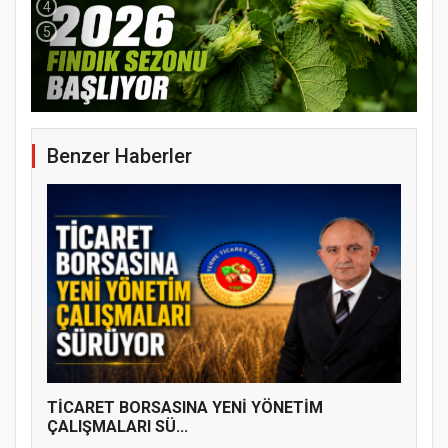
4
5
Benzer Haberler
YENİ PARTİ TERME İLÇE BAŞKANLIĞINDA
ÜYE KATILIM PROGRAMI
TİCARET BORSASINA YENİ YÖNETİM
ÇALIŞMALARI SÜ...