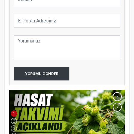
YORUMU GÖNDER
1
2
3