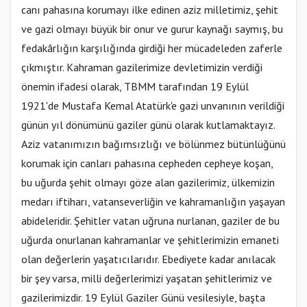
canı pahasına korumayı ilke edinen aziz milletimiz, şehit
ve gazi olmayı büyük bir onur ve gurur kaynağı saymış, bu
fedakârlığın karşılığında girdiği her mücadeleden zaferle
çıkmıştır. Kahraman gazilerimize devletimizin verdiği
önemin ifadesi olarak, TBMM tarafından 19 Eylül
1921'de Mustafa Kemal Atatürk'e gazi unvanının verildiği
günün yıl dönümünü gaziler günü olarak kutlamaktayız.
Aziz vatanımızın bağımsızlığı ve bölünmez bütünlüğünü
korumak için canları pahasına cepheden cepheye koşan,
bu uğurda şehit olmayı göze alan gazilerimiz, ülkemizin
medarı iftiharı, vatanseverliğin ve kahramanlığın yaşayan
abideleridir. Şehitler vatan uğruna nurlanan, gaziler de bu
uğurda onurlanan kahramanlar ve şehitlerimizin emaneti
olan değerlerin yaşatıcılarıdır. Ebediyete kadar anılacak
bir şey varsa, milli değerlerimizi yaşatan şehitlerimiz ve
gazilerimizdir. 19 Eylül Gaziler Günü vesilesiyle, başta