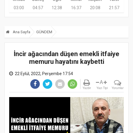
03:00
04:57
12:38
16:37
20:08
21:57
Ana Sayfa
GÜNDEM
İncir ağacından düşen emekli itfaiye
memuru hayatını kaybetti
22 Eylül, 2022, Perşembe 17:54
A
Yazdır
Yazı Tipi
Yorumlar