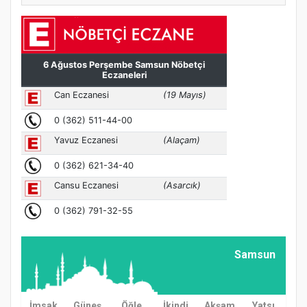
Samsun
İmsak
Güneş
Öğle
İkindi
Akşam
Yatsı