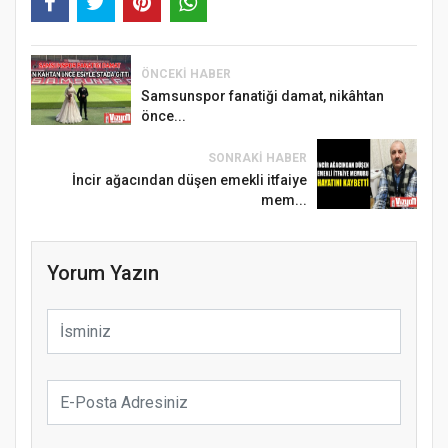
ÖNCEKI HABER
Samsunspor fanatiği damat, nikâhtan
önce...
SONRAKI HABER
İncir ağacından düşen emekli itfaiye
mem...
Yorum Yazın