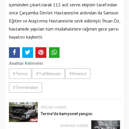
içerisinden çıkartılarak 112 acil servis ekipleri tarafından
önce Çarşamba Devlet Hastanesi’ne ardından da Samsun
Eğitim ve Araştırma Hastanesi’ne sevk edilmişti. İhsan Öz,
hastanede yapılan tüm müdahalelere rağmen gece yarısı
hayatını kaybetti.
Anahtar Kelimeler:
#Terme
#Trafikkazası
#İhsanöz
#Termehaber
ÖNCEKI HABER
Terme'de kamyonet yangını
SONRAKI HABER