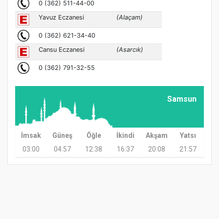
Samsun
İmsak
Güneş
Öğle
İkindi
Akşam
Yatsı
03:00
04:57
12:38
16:37
20:08
21:57