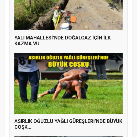
YENİ PARTİ TERME İLÇE BAŞKANLIĞINDA
ÜYE KATILIM PROGRAMI
YALI MAHALLESİ’NDE DOĞALGAZ İÇİN İLK
KAZMA VU...
ASIRLIK OĞUZLU YAĞLI GÜREŞLERİ’NDE BÜYÜK
COŞK...