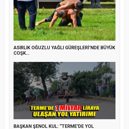
ASIRLIK OĞUZLU YAĞLI GÜREŞLERİ’NDE BÜYÜK
COŞK...
BAŞKAN ŞENOL KUL: “TERME'DE YOL