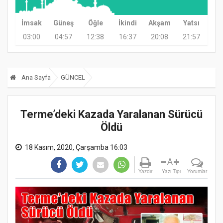
İmsak
Güneş
Öğle
İkindi
Akşam
Yatsı
03:00
04:57
12:38
16:37
20:08
21:57
Ana Sayfa
GÜNCEL
Terme’deki Kazada Yaralanan Sürücü
Öldü
18 Kasım, 2020, Çarşamba 16:03
A
Yazdır
Yazı Tipi
Yorumlar