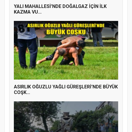
YALI MAHALLESİ’NDE DOĞALGAZ İÇİN İLK
KAZMA VU...
ASIRLIK OĞUZLU YAĞLI GÜREŞLERİ’NDE BÜYÜK
COŞK...