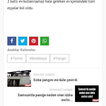
2 katlı ev kullanılamaz hale gelirken ev içerisindeki tüm
eşyalar kül oldu.
Anahtar Kelimeler:
#Terme
#Kesikkaya
#Yangın
ÖNCEKI HABER
Soba yangını evi küle çevirdi
SONRAKI HABER
Samsun’da paniğe neden olan iddia
asılsı...