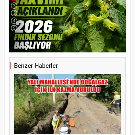
2
3
4
5
Benzer Haberler
YENİ PARTİ TERME İLÇE BAŞKANLIĞINDA
ÜYE KATILIM PROGRAMI