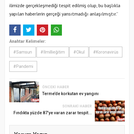
ilimizde gerçekleşmediği tespit edilmiş olup, bu başlıkla
yapılan haberlerin gerçeği yansıtmadığı anlaşılmıştır.”
Anahtar Kelimeler:
#Samsun
#İlmillieğitim
#Okul
#Koronavirüs
#Pandemi
ÖNCEKI HABER
Terme’de korkutan ev yangını
SONRAKI HABER
Fındıkta yüzde 87’ye varan zarar tespit...