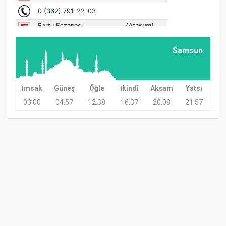
Samsun
İmsak
Güneş
Öğle
İkindi
Akşam
Yatsı
03:00
04:57
12:38
16:37
20:08
21:57