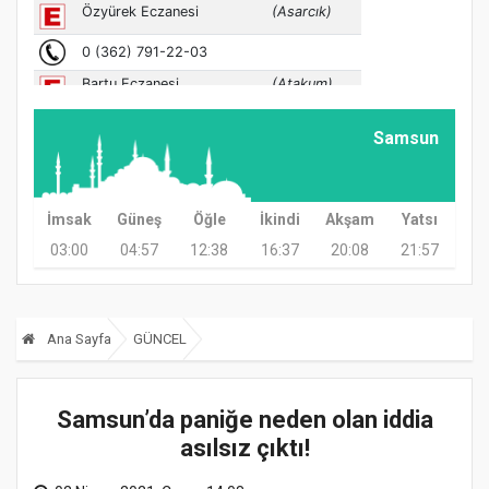
Samsun
İmsak
Güneş
Öğle
İkindi
Akşam
Yatsı
03:00
04:57
12:38
16:37
20:08
21:57
Ana Sayfa
GÜNCEL
Samsun’da paniğe neden olan iddia
asılsız çıktı!