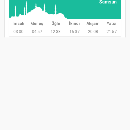
Samsun
İmsak
Güneş
Öğle
İkindi
Akşam
Yatsı
03:00
04:57
12:38
16:37
20:08
21:57
GÜNDEM
TARIM
GÜNCEL
ASAYİŞ
SAĞLIK
SİYASET
TERME VIZYON GAZETESI 2020