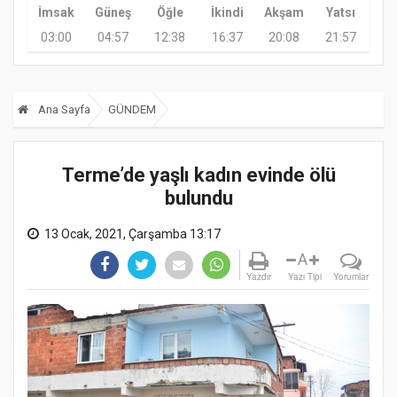
İmsak
Güneş
Öğle
İkindi
Akşam
Yatsı
03:00
04:57
12:38
16:37
20:08
21:57
Ana Sayfa
GÜNDEM
Terme’de yaşlı kadın evinde ölü
bulundu
13 Ocak, 2021, Çarşamba 13:17
A
Yazdır
Yazı Tipi
Yorumlar