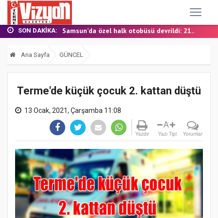
TERME MHP’DE KONGRE HEYECANI
YALI MAHALLESİ’NDE DOĞALGAZ İÇİN İLK KAZ...
Samsun’da özel halk otobüsü devrildi: 21...
SON DAKIKA:
BAŞKAN ŞENOL KUL: “TERME'DE YOL YATIRIML...
FINDIK BAHÇESİNDE YANMIŞ HALDE ÖLÜ BULUN...
Ana Sayfa
GÜNCEL
TERME MHP’DE KONGRE HEYECANI
YALI MAHALLESİ’NDE DOĞALGAZ İÇİN İLK KAZ...
Terme'de küçük çocuk 2. kattan düştü
13 Ocak, 2021, Çarşamba 11:08
A
Yazdır
Yazı Tipi
Yorumlar