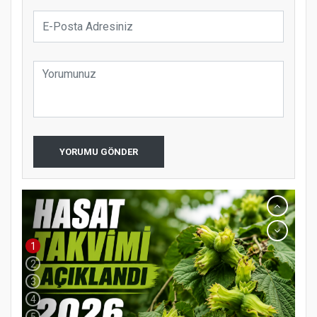
YORUMU GÖNDER
1
2
3
4
5