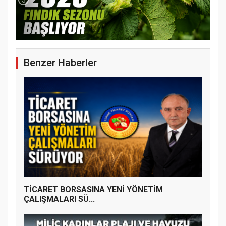
Benzer Haberler
YENİ PARTİ TERME İLÇE BAŞKANLIĞINDA
ÜYE KATILIM PROGRAMI
TİCARET BORSASINA YENİ YÖNETİM
ÇALIŞMALARI SÜ...