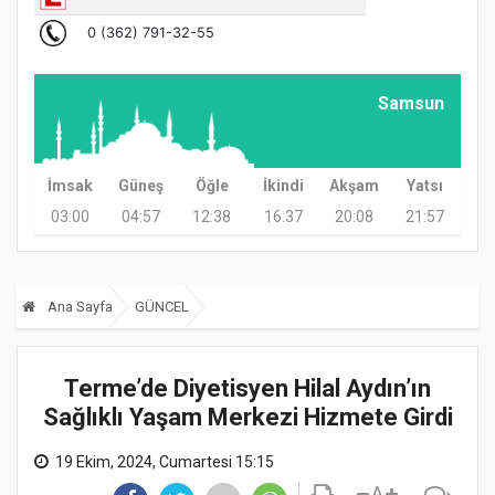
Samsun
İmsak
Güneş
Öğle
İkindi
Akşam
Yatsı
03:00
04:57
12:38
16:37
20:08
21:57
Ana Sayfa
GÜNCEL
Terme’de Diyetisyen Hilal Aydın’ın
Sağlıklı Yaşam Merkezi Hizmete Girdi
19 Ekim, 2024, Cumartesi 15:15
A