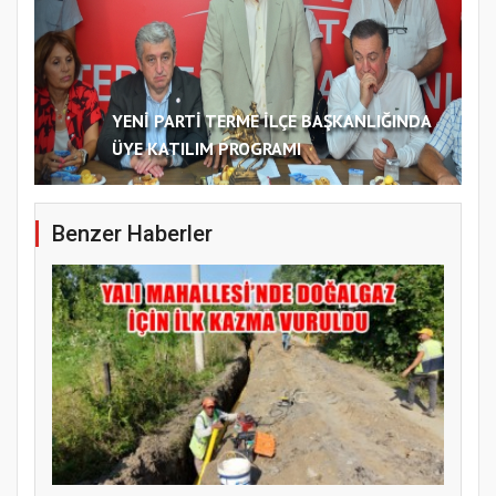
YENİ PARTİ TERME İLÇE BAŞKANLIĞINDA
ÜYE KATILIM PROGRAMI
Benzer Haberler