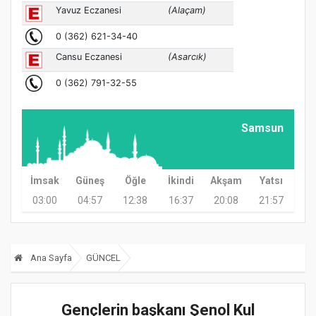
Samsun
İmsak
Güneş
Öğle
İkindi
Akşam
Yatsı
03:00
04:57
12:38
16:37
20:08
21:57
Ana Sayfa
GÜNCEL
Gençlerin başkanı Şenol Kul