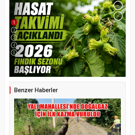
1
2
3
4
5
YENİ PARTİ TERME İLÇE BAŞKANLIĞINDA
ÜYE KATILIM PROGRAMI
Benzer Haberler