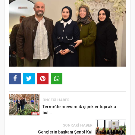
ÖNCEKI HABER
Terme’de mevsimlik çiçekler toprakla
bul...
SONRAKI HABER
Gençlerin başkanı Şenol Kul