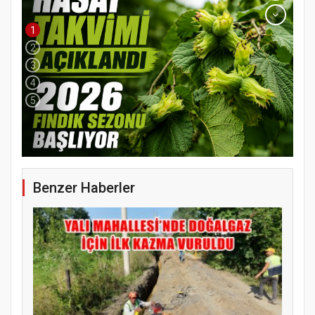
1
2
3
4
5
Benzer Haberler
YENİ PARTİ TERME İLÇE BAŞKANLIĞINDA