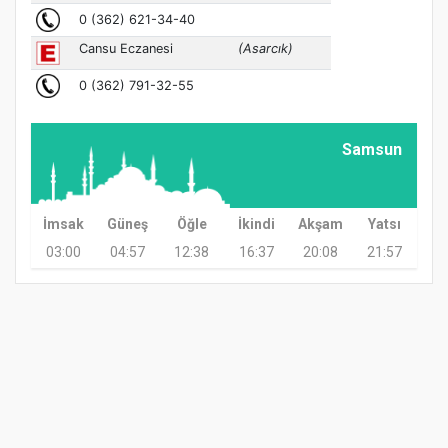
Samsun
İmsak
Güneş
Öğle
İkindi
Akşam
Yatsı
03:00
04:57
12:38
16:37
20:08
21:57