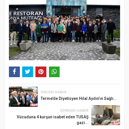
ÖNCEKI HABER
Terme’de Diyetisyen Hilal Aydın’ın Sağlı...
SONRAKI HABER
Vücuduna 4 kurşun isabet eden TUSAŞ
gazi...