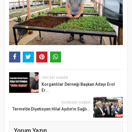
ÖNCEKI HABER
Korganlılar Derneği Başkan Adayı Erol
Er...
SONRAKI HABER
Terme’de Diyetisyen Hilal Aydın’ın Sağlı...
Yorum Yazın