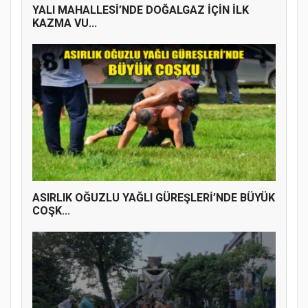
YALI MAHALLESİ’NDE DOĞALGAZ İÇİN İLK
KAZMA VU...
ASIRLIK OĞUZLU YAĞLI GÜREŞLERİ’NDE BÜYÜK
COŞK...