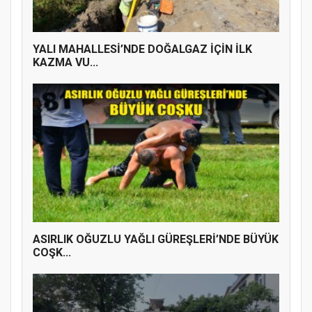
ÜYE KATILIM PROGRAMI
YALI MAHALLESİ’NDE DOĞALGAZ İÇİN İLK
KAZMA VU...
ASIRLIK OĞUZLU YAĞLI GÜREŞLERİ’NDE BÜYÜK
COŞK...