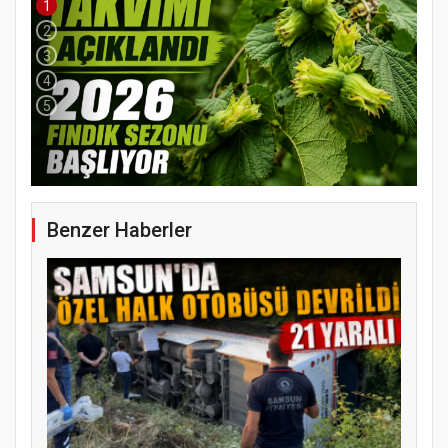
1
2
3
4
5
Benzer Haberler
YENİ PARTİ TERME İLÇE BAŞKANLIĞINDA
ÜYE KATILIM PROGRAMI