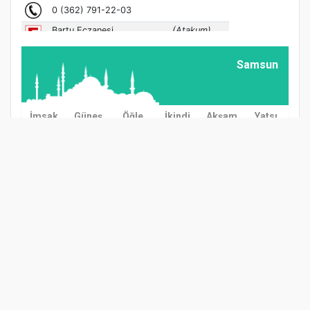
Samsun
İmsak
Güneş
Öğle
İkindi
Akşam
Yatsı
03:00
04:57
12:38
16:37
20:08
21:57