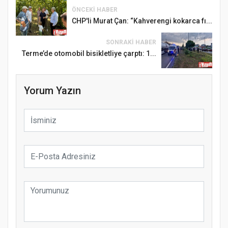
ÖNCEKI HABER
CHP'li Murat Çan: “Kahverengi kokarca fı...
SONRAKI HABER
Terme’de otomobil bisikletliye çarptı: 1...
Yorum Yazın