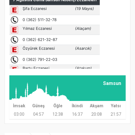
Samsun
İmsak
Güneş
Öğle
İkindi
Akşam
Yatsı
03:00
04:57
12:38
16:37
20:08
21:57