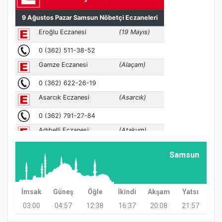
Samsun
İmsak
Güneş
Öğle
İkindi
Akşam
Yatsı
03:00
04:57
12:38
16:37
20:08
21:57