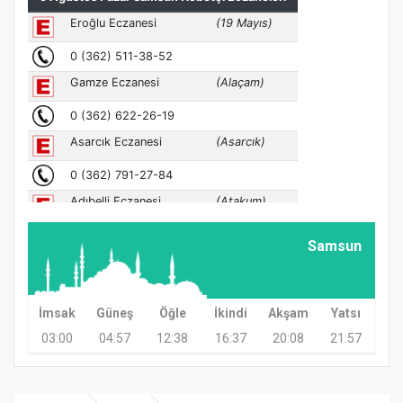
Samsun
İmsak
Güneş
Öğle
İkindi
Akşam
Yatsı
03:00
04:57
12:38
16:37
20:08
21:57