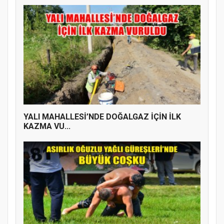
YENİ PARTİ TERME İLÇE BAŞKANLIĞINDA
ÜYE KATILIM PROGRAMI
YALI MAHALLESİ’NDE DOĞALGAZ İÇİN İLK
KAZMA VU...