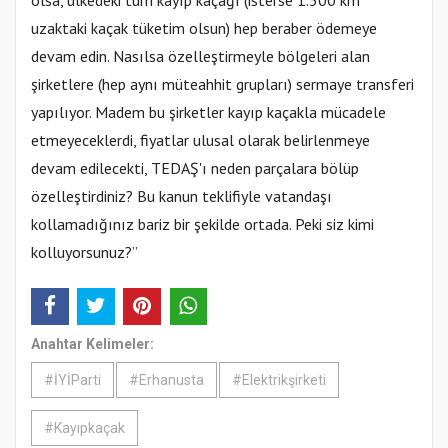
olsa, ülkedeki tüm kayıp kaçağı (isterse 1.500 km
uzaktaki kaçak tüketim olsun) hep beraber ödemeye
devam edin. Nasılsa özelleştirmeyle bölgeleri alan
şirketlere (hep aynı müteahhit grupları) sermaye transferi
yapılıyor. Madem bu şirketler kayıp kaçakla mücadele
etmeyeceklerdi, fiyatlar ulusal olarak belirlenmeye
devam edilecekti, TEDAŞ'ı neden parçalara bölüp
özelleştirdiniz? Bu kanun teklifiyle vatandaşı
kollamadığınız bariz bir şekilde ortada. Peki siz kimi
kolluyorsunuz?”
Anahtar Kelimeler:
#İYİParti
#Erhanusta
#Elektrikşirketi
#Kayıpkaçak