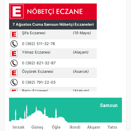
Samsun
İmsak
Güneş
Öğle
İkindi
Akşam
Yatsı