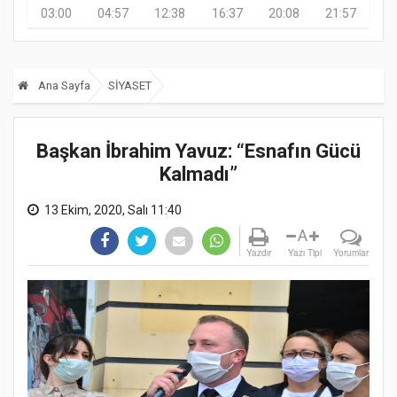
03:00
04:57
12:38
16:37
20:08
21:57
Ana Sayfa
SİYASET
Başkan İbrahim Yavuz: “Esnafın Gücü
Kalmadı”
13 Ekim, 2020, Salı 11:40
A
Yazdır
Yazı Tipi
Yorumlar