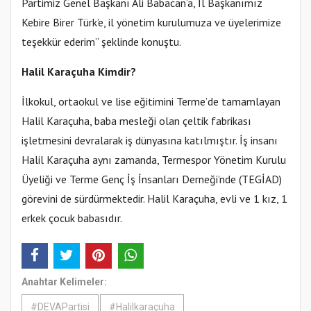
Partimiz Genel Başkanı Ali Babacan’a, İl Başkanımız
Kebire Birer Türk’e, il yönetim kurulumuza ve üyelerimize
teşekkür ederim” şeklinde konuştu.
Halil Karaçuha Kimdir?
İlkokul, ortaokul ve lise eğitimini Terme’de tamamlayan
Halil Karaçuha, baba mesleği olan çeltik fabrikası
işletmesini devralarak iş dünyasına katılmıştır. İş insanı
Halil Karaçuha aynı zamanda, Termespor Yönetim Kurulu
Üyeliği ve Terme Genç İş İnsanları Derneği’nde (TEGİAD)
görevini de sürdürmektedir. Halil Karaçuha, evli ve 1 kız, 1
erkek çocuk babasıdır.
Anahtar Kelimeler:
#DEVAPartisi
#Halilkaraçuha