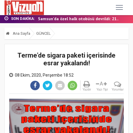
TERME MHP’DE KONGRE HEYECANI
YALI MAHALLESİ’NDE DOĞALGAZ İÇİN İLK KAZ...
Samsun’da özel halk otobüsü devrildi: 21...
SON DAKIKA:
BAŞKAN ŞENOL KUL: “TERME'DE YOL YATIRIML...
FINDIK BAHÇESİNDE YANMIŞ HALDE ÖLÜ BULUN...
Ana Sayfa
GÜNCEL
TERME MHP’DE KONGRE HEYECANI
YALI MAHALLESİ’NDE DOĞALGAZ İÇİN İLK KAZ...
Terme’de sigara paketi içerisinde
esrar yakalandı!
08 Ekim, 2020, Perşembe 18:52
A
Yazdır
Yazı Tipi
Yorumlar