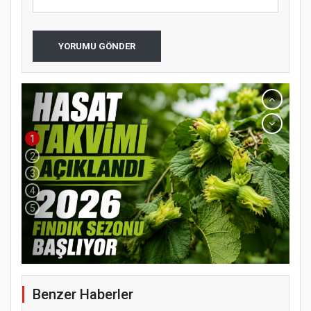
YORUMU GÖNDER
1
2
3
4
5
YENİ PARTİ TERME İLÇE BAŞKANLIĞINDA
ÜYE KATILIM PROGRAMI
Benzer Haberler