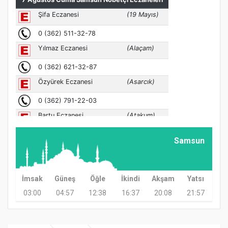
Samsun
İmsak
Güneş
Öğle
İkindi
Akşam
Yatsı
03:00
04:57
12:38
16:37
20:08
21:57