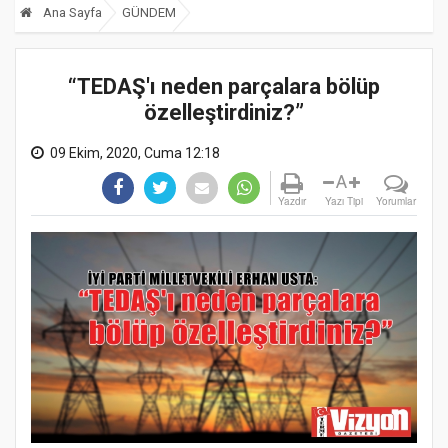
Ana Sayfa
GÜNDEM
“TEDAŞ'ı neden parçalara bölüp
özelleştirdiniz?”
09 Ekim, 2020, Cuma 12:18
A
Yazdır
Yazı Tipi
Yorumlar