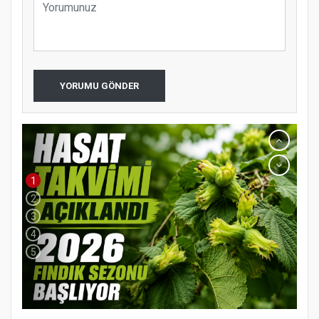
YORUMU GÖNDER
1
2
3
4
5
YENİ PARTİ TERME İLÇE BAŞKANLIĞINDA
ÜYE KATILIM PROGRAMI