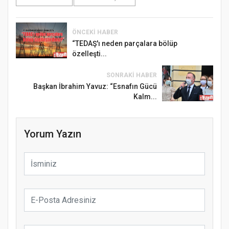
ÖNCEKI HABER
“TEDAŞ'ı neden parçalara bölüp
özelleşti...
SONRAKI HABER
Başkan İbrahim Yavuz: “Esnafın Gücü
Kalm...
Yorum Yazın