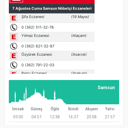
Samsun
İmsak
Güneş
Öğle
İkindi
Akşam
Yatsı
03:00
04:57
12:38
16:37
20:08
21:57