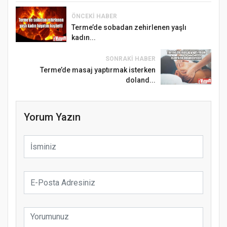
ÖNCEKI HABER
Terme’de sobadan zehirlenen yaşlı
kadın...
SONRAKI HABER
Terme’de masaj yaptırmak isterken
doland...
Yorum Yazın