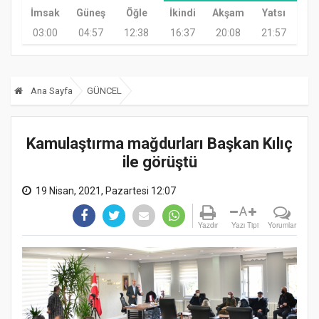
İmsak
Güneş
Öğle
İkindi
Akşam
Yatsı
03:00
04:57
12:38
16:37
20:08
21:57
Ana Sayfa
GÜNCEL
Kamulaştırma mağdurları Başkan Kılıç
ile görüştü
19 Nisan, 2021, Pazartesi 12:07
A
Yazdır
Yazı Tipi
Yorumlar