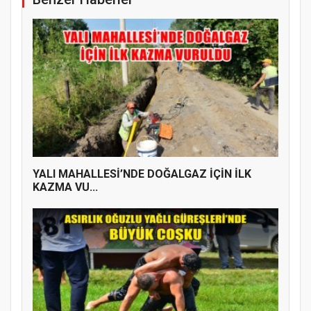
YENİ PARTİ TERME İLÇE BAŞKANLIĞINDA
ÜYE KATILIM PROGRAMI
YALI MAHALLESİ’NDE DOĞALGAZ İÇİN İLK
KAZMA VU...