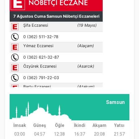
Samsun
İmsak
Güneş
Öğle
İkindi
Akşam
Yatsı
03:00
04:57
12:38
16:37
20:08
21:57