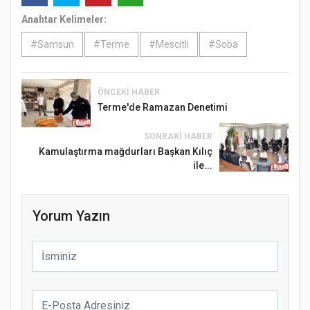
Anahtar Kelimeler:
#Samsun
#Terme
#Mescitli
#Soba
ÖNCEKI HABER
Terme'de Ramazan Denetimi
SONRAKI HABER
Kamulaştırma mağdurları Başkan Kılıç
ile...
Yorum Yazın