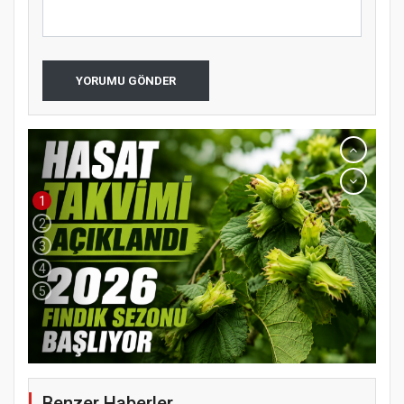
YORUMU GÖNDER
1
2
3
4
5
Benzer Haberler