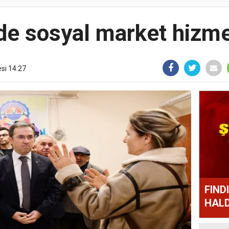
e sosyal market hizme
si 14:27
FIND
HALD