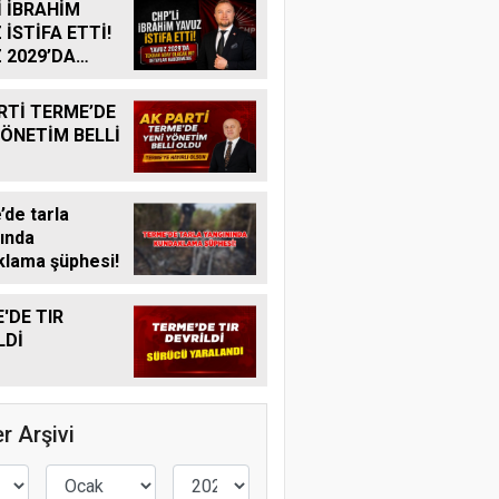
İ İBRAHİM
 İSTİFA ETTİ!
 2029’DA
R ADAY
K MI?
RTİ TERME’DE
YÖNETİM BELLİ
de tarla
ında
lama şüphesi!
'DE TIR
LDİ
r Arşivi