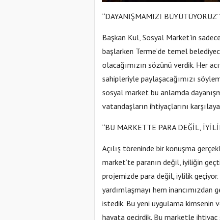
“DAYANIŞMAMIZI BÜYÜTÜYORUZ”
Başkan Kul, Sosyal Market’in sadece
başlarken Terme’de temel belediyeci
olacağımızın sözünü verdik. Her acıy
sahipleriyle paylaşacağımızı söylemiş
sosyal market bu anlamda dayanışma
vatandaşların ihtiyaçlarını karşılay
“BU MARKETTE PARA DEĞİL, İYİLİ
Açılış töreninde bir konuşma gerçek
market’te paranın değil, iyiliğin geç
projemizde para değil, iylilik geçiy
yardımlaşmayı hem inancımızdan ge
istedik. Bu yeni uygulama kimsenin v
hayata geçirdik. Bu marketle ihtiyaç