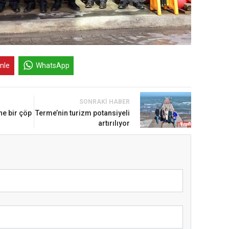
inle
WhatsApp
SONRAKI HABER
 bir çöp
Terme’nin turizm potansiyeli
artırılıyor