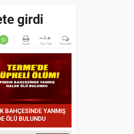
te girdi
A
Yazdır
Yazı Tipi
Yorumlar
IK BAHÇESİNDE YANMIŞ
E ÖLÜ BULUNDU