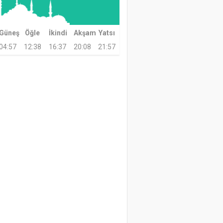
Güneş
Öğle
İkindi
Akşam
Yatsı
04:57
12:38
16:37
20:08
21:57