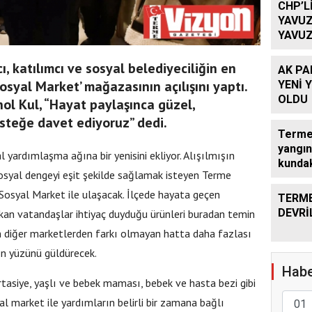
CHP’L
YAVUZ
YAVUZ
TEKRA
OLACA
, katılımcı ve sosyal belediyeciliğin en
AK PA
osyal Market’ mağazasının açılışını yaptı.
YENİ 
OLDU
ol Kul, “Hayat paylaşınca güzel,
steğe davet ediyoruz” dedi.
Terme’
yangın
 yardımlaşma ağına bir yenisini ekliyor. Alışılmışın
kundak
sosyal dengeyi eşit şekilde sağlamak isteyen Terme
 Sosyal Market ile ulaşacak. İlçede hayata geçen
TERME
DEVRİ
kan vatandaşlar ihtiyaç duyduğu ürünleri buradan temin
an diğer marketlerden farkı olmayan hatta daha fazlası
n yüzünü güldürecek.
Habe
kırtasiye, yaşlı ve bebek maması, bebek ve hasta bezi gibi
al market ile yardımların belirli bir zamana bağlı