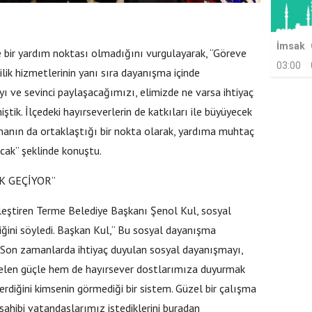
İmsak
 bir yardım noktası olmadığını vurgulayarak, “Göreve
03:00
lik hizmetlerinin yanı sıra dayanışma içinde
ı ve sevinci paylaşacağımızı, elimizde ne varsa ihtiyaç
tik. İlçedeki hayırseverlerin de katkıları ile büyüyecek
nın da ortaklaştığı bir nokta olarak, yardıma muhtaç
acak” şeklinde konuştu.
K GEÇİYOR”
leştiren Terme Belediye Başkanı Şenol Kul, sosyal
tiğini söyledi. Başkan Kul,“ Bu sosyal dayanışma
or. Son zamanlarda ihtiyaç duyulan sosyal dayanışmayı,
len güçle hem de hayırsever dostlarımıza duyurmak
erdiğini kimsenin görmediği bir sistem. Güzel bir çalışma
 sahibi vatandaşlarımız istediklerini buradan