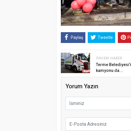
Paylaş
Tweetle
P
ÖNCEKI HABER
Terme Belediyesi'ne
kamyonu da...
Yorum Yazın