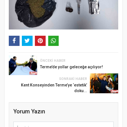
ÖNCEKI HABER
Terme’de yollar geleceğe açılıyor!
SONRAKI HABER
Kent Konseyinden Terme’ye ‘estetik’
doku...
Yorum Yazın