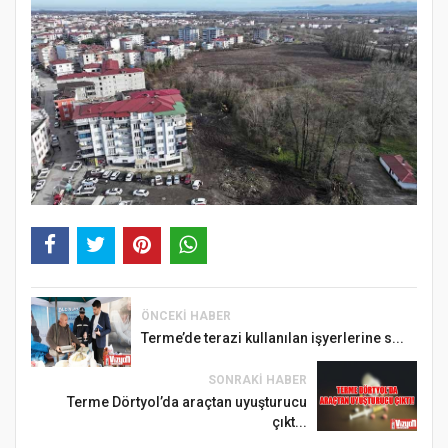
ÖNCEKI HABER
Terme’de terazi kullanılan işyerlerine s...
SONRAKI HABER
Terme Dörtyol’da araçtan uyuşturucu
çıkt...