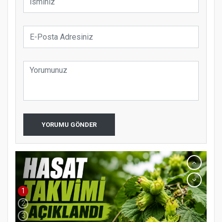
YORUMU GÖNDER
1
2
3