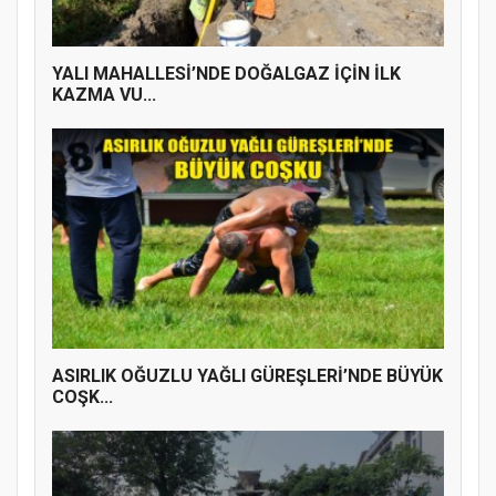
YALI MAHALLESİ’NDE DOĞALGAZ İÇİN İLK
KAZMA VU...
ASIRLIK OĞUZLU YAĞLI GÜREŞLERİ’NDE BÜYÜK
COŞK...