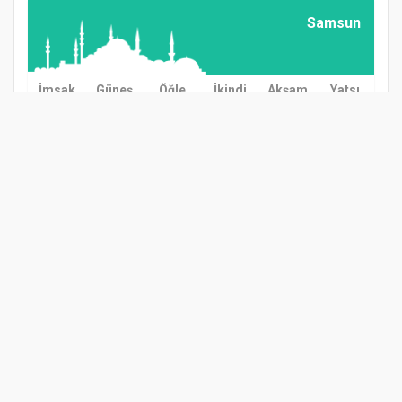
Samsun
İmsak
Güneş
Öğle
İkindi
Akşam
Yatsı
03:00
04:57
12:38
16:37
20:08
21:57
GÜNDEM
TARIM
GÜNCEL
ASAYİŞ
SAĞLIK
SİYASET