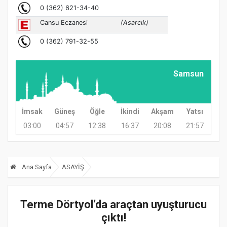
Samsun
İmsak
Güneş
Öğle
İkindi
Akşam
Yatsı
03:00
04:57
12:38
16:37
20:08
21:57
Ana Sayfa
ASAYİŞ
Terme Dörtyol’da araçtan uyuşturucu
çıktı!