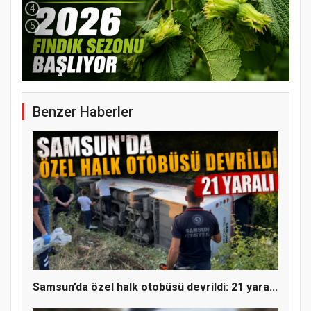
4
5
Benzer Haberler
YENİ PARTİ TERME İLÇE BAŞKANLIĞINDA
ÜYE KATILIM PROGRAMI
Samsun’da özel halk otobüsü devrildi: 21 yara...