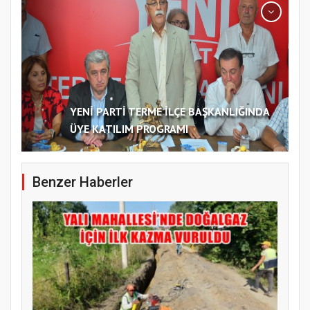
YENİ PARTİ TERME İLÇE BAŞKANLIĞINDA
ÜYE KATILIM PROGRAMI
Benzer Haberler