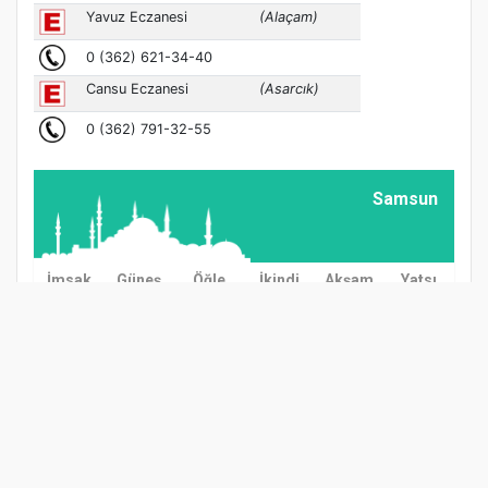
Samsun
İmsak
Güneş
Öğle
İkindi
Akşam
Yatsı
03:00
04:57
12:38
16:37
20:08
21:57