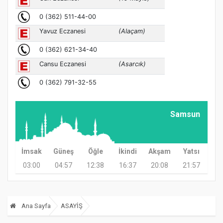
Samsun
İmsak
Güneş
Öğle
İkindi
Akşam
Yatsı
03:00
04:57
12:38
16:37
20:08
21:57
Ana Sayfa
ASAYİŞ