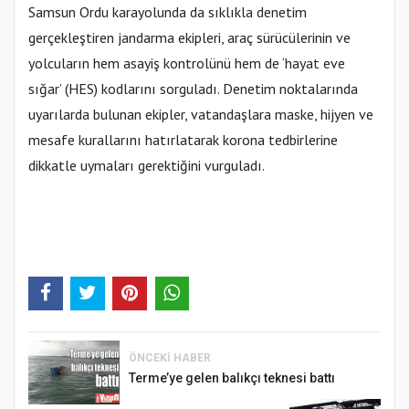
Samsun Ordu karayolunda da sıklıkla denetim
gerçekleştiren jandarma ekipleri, araç sürücülerinin ve
yolcuların hem asayiş kontrolünü hem de ‘hayat eve
sığar’ (HES) kodlarını sorguladı. Denetim noktalarında
uyarılarda bulunan ekipler, vatandaşlara maske, hijyen ve
mesafe kurallarını hatırlatarak korona tedbirlerine
dikkatle uymaları gerektiğini vurguladı.
ÖNCEKI HABER
Terme’ye gelen balıkçı teknesi battı