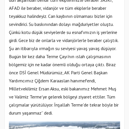
dün akşamdan beridir tüm ekiplerimizle beraber SASKİ,
AFAD ile beraber, vidanjör ve tüm ekiplerle beraber
teyakkuz halindeyiz. Can kaybının olmaması bizler için
sevindirici. Su baskınından dolayı mağduriyetler oluştu.
Çünkü kotu düşük seviyelerde su esnafımızın iş yerlerine
girdi. Gece biz de onlarla ve vidanjörlerle beraber çalıştık.
Şu an itibarıyla ırmağın su seviyesi yavaş yavaş düşüyor.
Bugün bir kez daha Terme Çayı'nın ıslah çalışmasının
bölgemiz için ne kadar önemli olduğu ortaya çıktı. Biraz
önce DSİ Genel Müdürümüz, AK Parti Genel Başkan
Yardımcımız Çiğdem Karaaslan hanımefendi,
Milletvekilimiz Ersan Aksu, eski bakanımız Mehmet Muş
ve Valimiz Terme'ye gelerek bölgeyi ziyaret ettiler. Tüm
çalışmalar yürütülüyor. İnşallah Terme'de tekrar böyle bir
durum yaşanmaz” dedi.