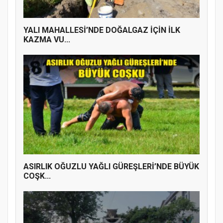
YALI MAHALLESİ’NDE DOĞALGAZ İÇİN İLK
KAZMA VU...
ASIRLIK OĞUZLU YAĞLI GÜREŞLERİ’NDE BÜYÜK
COŞK...