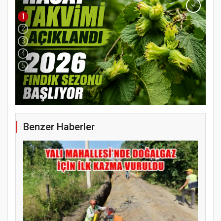
1
2
3
4
5
YENİ PARTİ TERME İLÇE BAŞKANLIĞINDA
ÜYE KATILIM PROGRAMI
Benzer Haberler