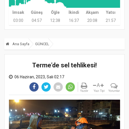
İmsak
Güneş
Öğle
İkindi
Akşam
Yatsı
03:00
04:57
12:38
16:37
20:08
21:57
Ana Sayfa
GÜNCEL
Terme’de sel tehlikesi!
06 Haziran, 2023, Salı 02:17
A
Yazdır
Yazı Tipi
Yorumlar