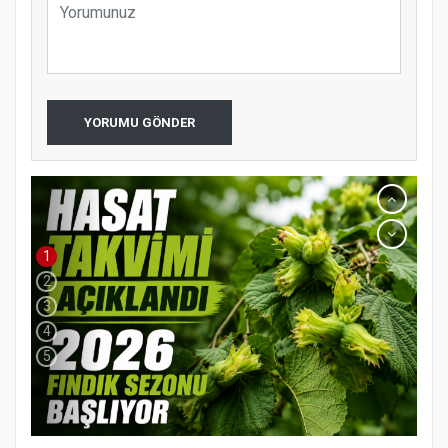
YORUMU GÖNDER
1
2
3
4
5