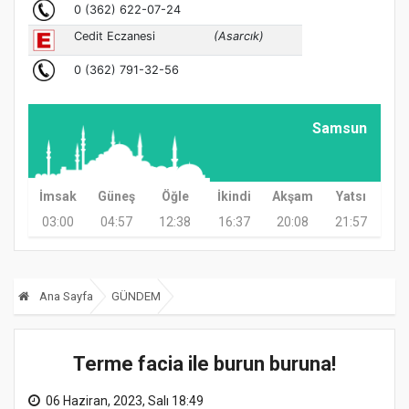
Samsun
İmsak
Güneş
Öğle
İkindi
Akşam
Yatsı
03:00
04:57
12:38
16:37
20:08
21:57
Ana Sayfa
GÜNDEM
Terme facia ile burun buruna!
06 Haziran, 2023, Salı 18:49