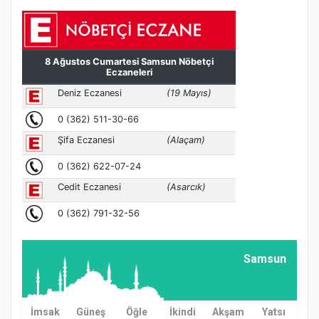
Samsun
İmsak
Güneş
Öğle
İkindi
Akşam
Yatsı