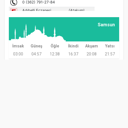
Samsun
İmsak
Güneş
Öğle
İkindi
Akşam
Yatsı
03:00
04:57
12:38
16:37
20:08
21:57
GÜNDEM
TARIM
GÜNCEL
ASAYİŞ
SAĞLIK