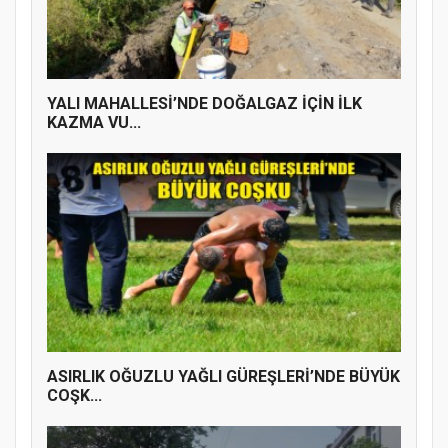
YALI MAHALLESİ’NDE DOĞALGAZ İÇİN İLK
KAZMA VU...
ASIRLIK OĞUZLU YAĞLI GÜREŞLERİ’NDE BÜYÜK
COŞK...