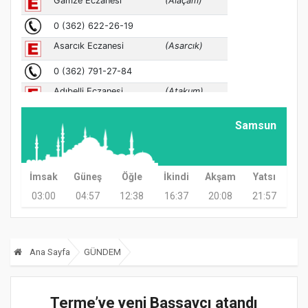
Samsun
İmsak
Güneş
Öğle
İkindi
Akşam
Yatsı
03:00
04:57
12:38
16:37
20:08
21:57
Ana Sayfa
GÜNDEM
Terme’ye yeni Başsavcı atandı