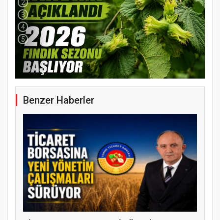
2
3
4
5
Benzer Haberler
YENİ PARTİ TERME İLÇE BAŞKANLIĞINDA
ÜYE KATILIM PROGRAMI