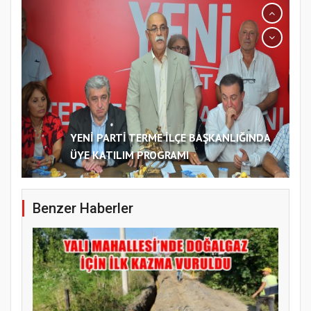
YENİ PARTİ TERME İLÇE BAŞKANLIĞINDA
ÜYE KATILIM PROGRAMI
Benzer Haberler