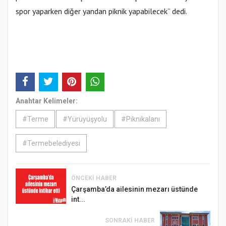
spor yaparken diğer yandan piknik yapabilecek” dedi.
Anahtar Kelimeler:
#Terme
#Yürüyüşyolu
#Piknikalanı
#Termebelediyesi
ÖNCEKI HABER
Çarşamba’da ailesinin mezarı üstünde
int...
SONRAKI HABER