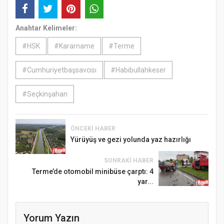
Anahtar Kelimeler:
#HSK
#Kararname
#Terme
#Cumhuriyetbaşsavcısı
#Habibullahkeser
#Seçkinşahan
ÖNCEKI HABER
Yürüyüş ve gezi yolunda yaz hazırlığı
SONRAKI HABER
Terme’de otomobil minibüse çarptı: 4
yar...
Yorum Yazın