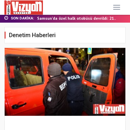
TERME MHP’DE KONGRE HEYECANI
YALI MAHALLESİ’NDE DOĞALGAZ İÇİN İLK KAZ...
Samsun’da özel halk otobüsü devrildi: 21...
SON DAKIKA:
BAŞKAN ŞENOL KUL: “TERME'DE YOL YATIRIML...
FINDIK BAHÇESİNDE YANMIŞ HALDE ÖLÜ BULUN...
Denetim Haberleri
TERME MHP’DE KONGRE HEYECANI
YALI MAHALLESİ’NDE DOĞALGAZ İÇİN İLK KAZ...