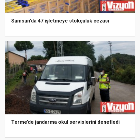
Samsun'da 47 işletmeye stokçuluk cezası
Terme’de jandarma okul servislerini denetledi