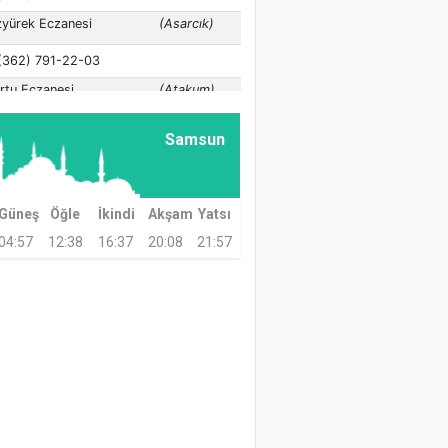
Samsun
Güneş
Öğle
İkindi
Akşam
Yatsı
04:57
12:38
16:37
20:08
21:57