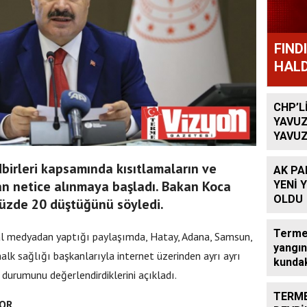
FIND
HALD
CHP’L
YAVUZ
YAVUZ
TEKRA
OLACA
birleri kapsamında kısıtlamaların ve
AK PA
n netice alınmaya başladı. Bakan Koca
YENİ 
OLDU
üzde 20 düştüğünü söyledi.
Terme’
al medyadan yaptığı paylaşımda, Hatay, Adana, Samsun,
yangın
 halk sağlığı başkanlarıyla internet üzerinden ayrı ayrı
kundak
 durumunu değerlendirdiklerini açıkladı.
TERME
YOR