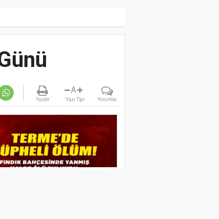
 Günü
A
Yazdır
Yazı Tipi
Yorumlar
IK BAHÇESİNDE YANMIŞ