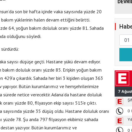
DEVRİ
sun’da son bir hafta içinde vaka sayısında yüzde 20
kım yüklerinin halen devam ettiğini belirtti.
Habe
zde 64, yoğun bakım doluluk oranı yüzde 81. Sahada
nda olduğunu söyledi.
 sürdürdü:
aka sayısı düşüşe geçti. Hastane yükü devam ediyor.
n bakım doluluk oranı yüzde 85. Erişkin yoğun bakım
n 429’a çıkardık. Sahada her biri 3 kişiden oluşan 363
v yapıyor. Bütün kurumlarımız ve hemşehrilerimize
ısa sürede netice verecektir. Adana’da hastane doluluk
oranı yüzde 80, filyasyon ekip sayısı 515’e çıktı.
ka sayısında yüzde 35 düşüş oldu. Hastane doluluk oranı
ı yüzde 78. Şu anda 797 filyasyon ekibimiz sahada
z destan yazıyor. Bütün kurumlarımız ve