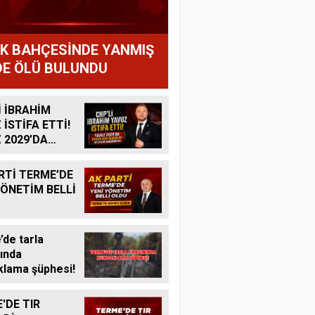
IK BAHÇESİNDE YANMIŞ
E ÖLÜ BULUNDU
İ İBRAHİM
 İSTİFA ETTİ!
 2029’DA
R ADAY
K MI?
RTİ TERME’DE
YÖNETİM BELLİ
de tarla
ında
lama şüphesi!
'DE TIR