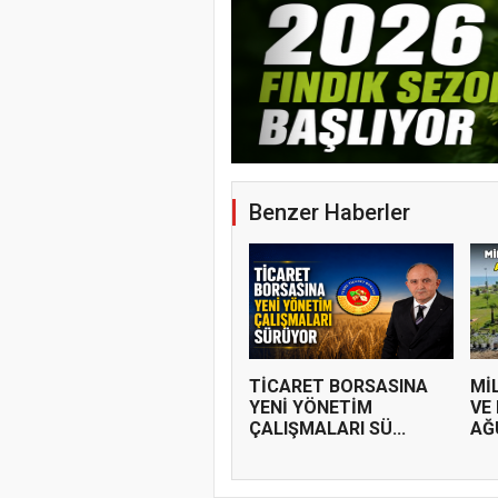
YENİ PARTİ 
BAŞKANLIĞI
PROGRAMI
Benzer Haberler
TİCARET BORSASINA
Mİ
YENİ YÖNETİM
VE
ÇALIŞMALARI SÜ...
AĞ