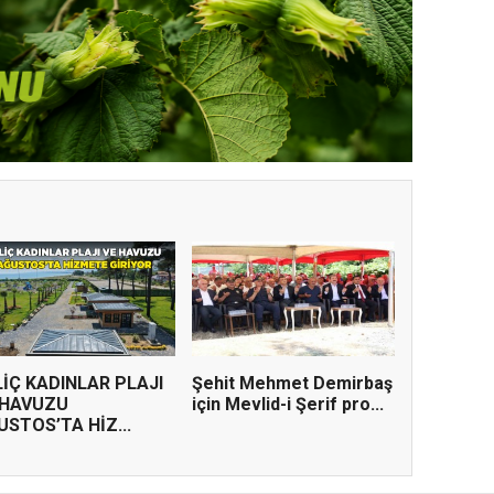
TERME İLÇE
NDA ÜYE KATILIM
LİÇ KADINLAR PLAJI
Şehit Mehmet Demirbaş
 HAVUZU
için Mevlid-i Şerif pro...
USTOS’TA HİZ...