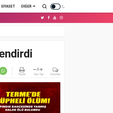
SİYASET
DIĞER
endirdi
A
Yazdır
Yazı Tipi
Yorumlar