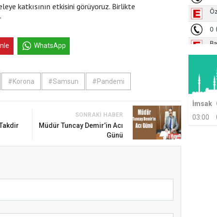
leye katkısının etkisini görüyoruz. Birlikte
”
inle
WhatsApp
#Korona
#Samsun
#Pandemi
İmsak
SONRAKI HABER
03:00
Takdir
Müdür Tuncay Demir’in Acı
Günü