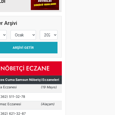
LDİ
r Arşivi
ARŞIVI GETIR