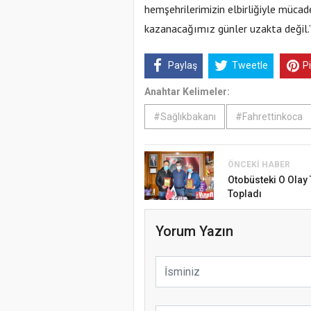
hemşehrilerimizin elbirliğiyle mücade
kazanacağımız günler uzakta değil.
Paylaş
Tweetle
P
Anahtar Kelimeler:
#Sağlıkbakanı
#Fahrettinkoca
ÖNCEKI HABER
Otobüsteki O Olay 
Topladı
Yorum Yazın