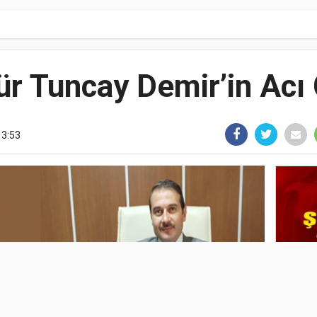
r Tuncay Demir’in Acı
13:53
FIND