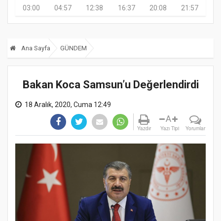
03:00
04:57
12:38
16:37
20:08
21:57
Ana Sayfa
GÜNDEM
Bakan Koca Samsun’u Değerlendirdi
18 Aralık, 2020, Cuma 12:49
A
Yazdır
Yazı Tipi
Yorumlar