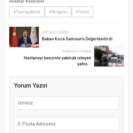
Anahtar Kelimeler:
#Tuncaydemir
#Acıgünü
#Vefat
ÖNCEKI HABER
Bakan Koca Samsun’u Değerlendirdi
SONRAKI HABER
Hastaneyi benzinle yakmak isteyen
şahıs...
Yorum Yazın