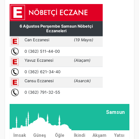
Samsun
İmsak
Güneş
Öğle
İkindi
Akşam
Yatsı