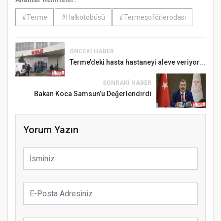
#Terme
#Halkotobüsü
#Termeşoförlerodası
ÖNCEKI HABER
Terme’deki hasta hastaneyi aleve veriyor...
SONRAKI HABER
Bakan Koca Samsun’u Değerlendirdi
Yorum Yazın