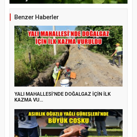
Benzer Haberler
YENİ PARTİ TERME İLÇE BAŞKANLIĞINDA
ÜYE KATILIM PROGRAMI
YALI MAHALLESİ’NDE DOĞALGAZ İÇİN İLK
KAZMA VU...