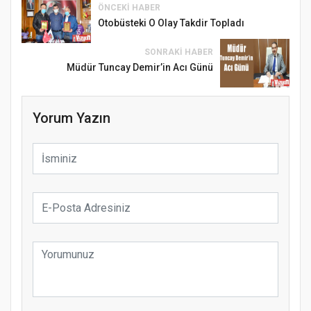
ÖNCEKI HABER
Otobüsteki O Olay Takdir Topladı
SONRAKI HABER
Müdür Tuncay Demir’in Acı Günü
Yorum Yazın