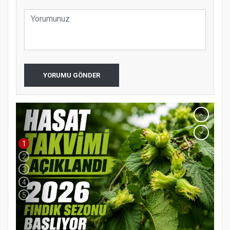
YORUMU GÖNDER
1
2
3
4
5