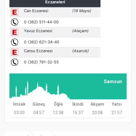
Samsun
İmsak
Güneş
Öğle
İkindi
Akşam
Yatsı
03:00
04:57
12:38
16:37
20:08
21:57