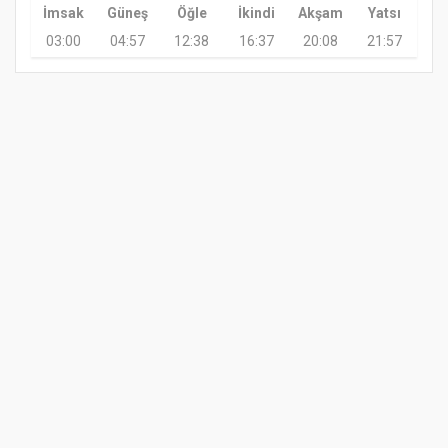
İmsak
Güneş
Öğle
İkindi
Akşam
Yatsı
03:00
04:57
12:38
16:37
20:08
21:57
GÜNDEM
TARIM
GÜNCEL
ASAYİŞ
SAĞLIK
SİYASET
TERME VIZYON GAZETESI 2020
Yazılım |
Onemsoft