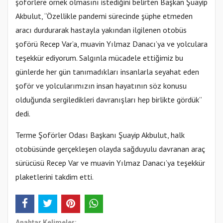
şoförlere örnek olmasını istediğini belirten Başkan Şuayip
Akbulut, “Özellikle pandemi sürecinde şüphe etmeden
aracı durdurarak hastayla yakından ilgilenen otobüs
şoförü Recep Var’a, muavin Yılmaz Danacı’ya ve yolculara
teşekkür ediyorum. Salgınla mücadele ettiğimiz bu
günlerde her gün tanımadıkları insanlarla seyahat eden
şoför ve yolcularımızın insan hayatının söz konusu
olduğunda sergiledikleri davranışları hep birlikte gördük”
dedi.
Terme Şoförler Odası Başkanı Şuayip Akbulut, halk
otobüsünde gerçekleşen olayda sağduyulu davranan araç
sürücüsü Recep Var ve muavin Yılmaz Danacı’ya teşekkür
plaketlerini takdim etti.
Anahtar Kelimeler: