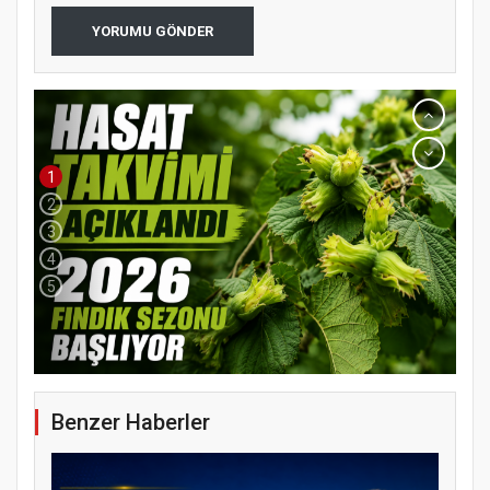
YORUMU GÖNDER
1
2
3
4
5
Benzer Haberler
YENİ PARTİ TERME İLÇE BAŞKANLIĞINDA
ÜYE KATILIM PROGRAMI