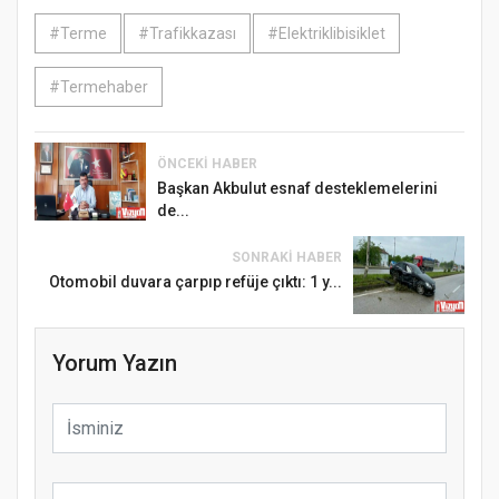
#Terme
#Trafikkazası
#Elektriklibisiklet
#Termehaber
ÖNCEKI HABER
Başkan Akbulut esnaf desteklemelerini
de...
SONRAKI HABER
Otomobil duvara çarpıp refüje çıktı: 1 y...
Yorum Yazın