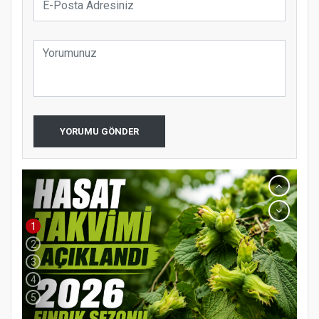
YORUMU GÖNDER
1
2
3
4
5