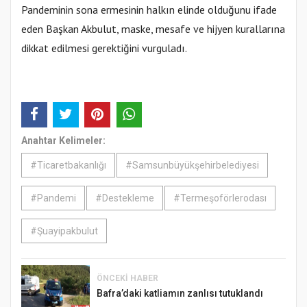
Pandeminin sona ermesinin halkın elinde olduğunu ifade
eden Başkan Akbulut, maske, mesafe ve hijyen kurallarına
dikkat edilmesi gerektiğini vurguladı.
Anahtar Kelimeler:
#Ticaretbakanlığı
#Samsunbüyükşehirbelediyesi
#Pandemi
#Destekleme
#Termeşoförlerodası
#Şuayipakbulut
ÖNCEKI HABER
Bafra’daki katliamın zanlısı tutuklandı