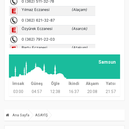
Samsun
İmsak
Güneş
Öğle
İkindi
Akşam
Yatsı
03:00
04:57
12:38
16:37
20:08
21:57
Ana Sayfa
ASAYİŞ