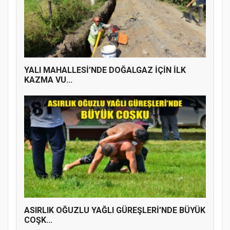
YALI MAHALLESİ’NDE DOĞALGAZ İÇİN İLK
KAZMA VU...
ASIRLIK OĞUZLU YAĞLI GÜREŞLERİ’NDE BÜYÜK
COŞK...