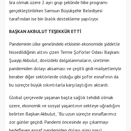
lira olmak üzere 2 ayrı grup şeklinde hibe programı
gerçekleştirilirken Samsun Büyükşehir Belediyesi
tarafından ise bin liralık destekleme yapılıyor.
BAŞKAN AKBULUT TEŞEKKÜR ETTİ
Pandeminin ülke genelindeki etkisinin ekonomide şiddetle
hissedildiğinin altını çizen Terme Şoförler Odası Başkanı
Şuayip Akbulut, dövizdeki dalgalanmaların, üretimin
pandemiden dolayı aksaması ve çeşitli girdi maliyetleriyle
beraber diğer sektörlerde olduğu gibi şoför esnafının da
bu süreçte büyük sıkıntılarla karşılaştığını aktardı.
Global çerçevede yaşanan başta sağlık tehdidi olmak
üzere, ekonomik ve sosyal yaşantının sekteye uğradığını
belirten Başkan Akbulut, “Bu uzun süreçte esnaflarımız
zor günler geçirdi. Pandemi öncesinde ayı çıkarmayı
hedefleyen esnaf pandemiden dolayı günü nasıl