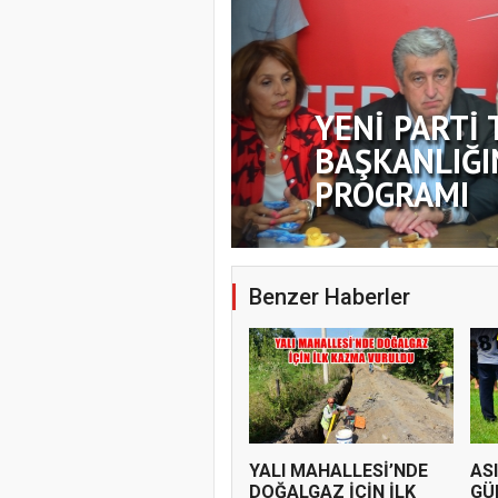
YENİ PARTİ 
BAŞKANLIĞI
PROGRAMI
Benzer Haberler
YALI MAHALLESİ’NDE
AS
DOĞALGAZ İÇİN İLK
GÜ