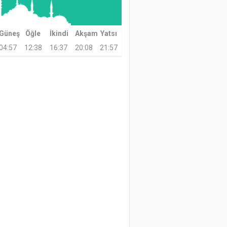
Güneş
Öğle
İkindi
Akşam
Yatsı
04:57
12:38
16:37
20:08
21:57