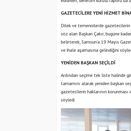
edilirken, denetim kurulu raporu da ü
GAZETECİLERE YENİ HİZMET BİN
Dilek ve temennilerde gazetecilerin
söz alan Başkan Çakır, bugüne kadar
belirterek, Samsun'a 19 Mayıs Gazet
ve ihale aşamasına gelindiğini söyled
YENİDEN BAŞKAN SEÇİLDİ
Ardından seçime tek liste halinde gi
tamamını alarak yeniden başkan seçi
gazetecilerin haklarının korunması 
söyledi.