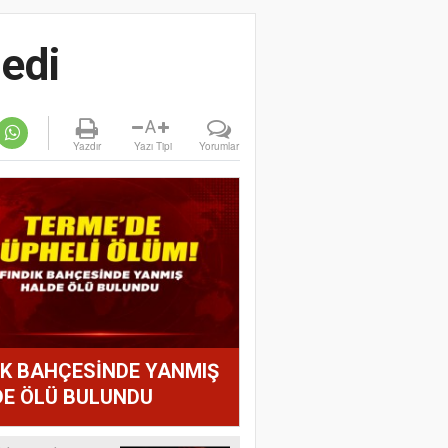
edi
A
Yazdır
Yazı Tipi
Yorumlar
IK BAHÇESİNDE YANMIŞ
E ÖLÜ BULUNDU