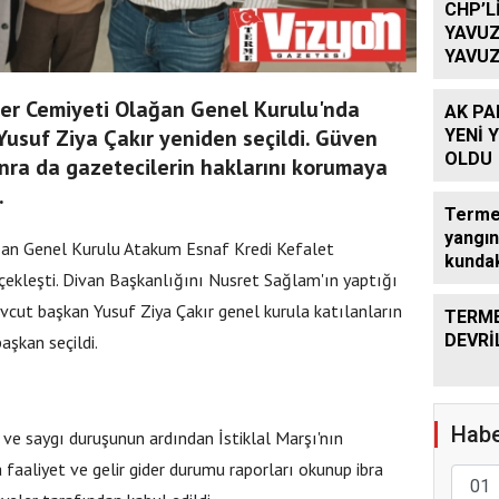
CHP’L
YAVUZ
YAVUZ
TEKRA
OLACA
er Cemiyeti Olağan Genel Kurulu'nda
AK PA
usuf Ziya Çakır yeniden seçildi. Güven
YENİ 
OLDU
nra da gazetecilerin haklarını korumaya
.
Terme’
yangın
ğan Genel Kurulu Atakum Esnaf Kredi Kefalet
kundak
çekleşti. Divan Başkanlığını Nusret Sağlam'ın yaptığı
evcut başkan Yusuf Ziya Çakır genel kurula katılanların
TERME
DEVRİ
aşkan seçildi.
Habe
e saygı duruşunun ardından İstiklal Marşı'nın
faaliyet ve gelir gider durumu raporları okunup ibra