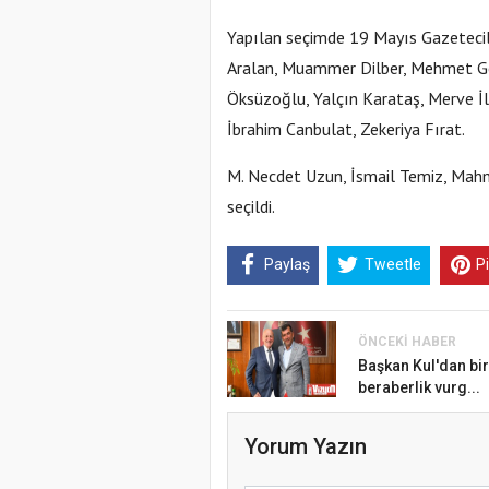
Yapılan seçimde 19 Mayıs Gazetecile
Aralan, Muammer Dilber, Mehmet Gen
Öksüzoğlu, Yalçın Karataş, Merve İ
İbrahim Canbulat, Zekeriya Fırat.
M. Necdet Uzun, İsmail Temiz, Mahm
seçildi.
Paylaş
Tweetle
P
ÖNCEKI HABER
Başkan Kul'dan bir
beraberlik vurg...
Yorum Yazın