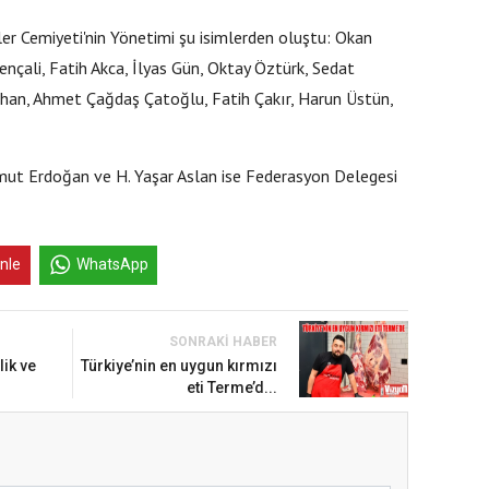
r Cemiyeti'nin Yönetimi şu isimlerden oluştu: Okan
çali, Fatih Akca, İlyas Gün, Oktay Öztürk, Sedat
lhan, Ahmet Çağdaş Çatoğlu, Fatih Çakır, Harun Üstün,
ut Erdoğan ve H. Yaşar Aslan ise Federasyon Delegesi
inle
WhatsApp
SONRAKI HABER
lik ve
Türkiye’nin en uygun kırmızı
eti Terme’d...