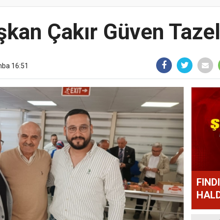
şkan Çakır Güven Tazel
mba 16:51
FIND
HALD