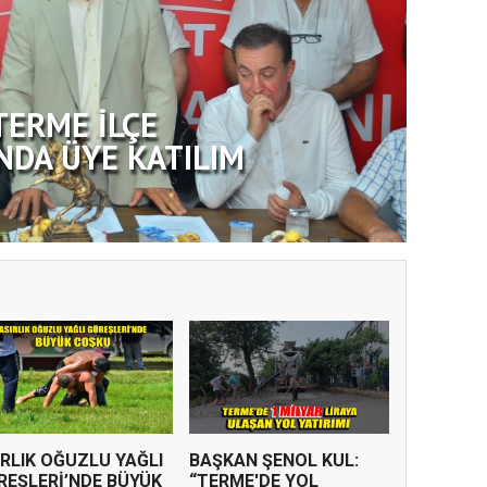
TERME İLÇE
NDA ÜYE KATILIM
IRLIK OĞUZLU YAĞLI
BAŞKAN ŞENOL KUL:
REŞLERİ’NDE BÜYÜK
“TERME'DE YOL