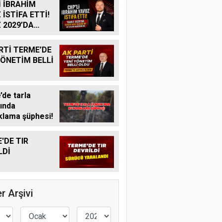
İ İBRAHİM
 İSTİFA ETTİ!
 2029’DA
R ADAY
K MI?
RTİ TERME’DE
YÖNETİM BELLİ
de tarla
ında
lama şüphesi!
'DE TIR
LDİ
r Arşivi