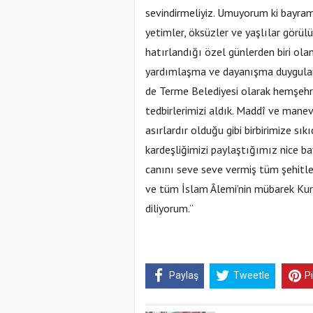
sevindirmeliyiz. Umuyorum ki bayramd
yetimler, öksüzler ve yaşlılar görülü
hatırlandığı özel günlerden biri ola
yardımlaşma ve dayanışma duyguları
de Terme Belediyesi olarak hemşehri
tedbirlerimizi aldık. Maddî ve manev
asırlardır olduğu gibi birbirimize sı
kardeşliğimizi paylaştığımız nice ba
canını seve seve vermiş tüm şehitle
ve tüm İslam Âlemi’nin mübarek Kurb
diliyorum.”
Paylaş
Tweetle
P