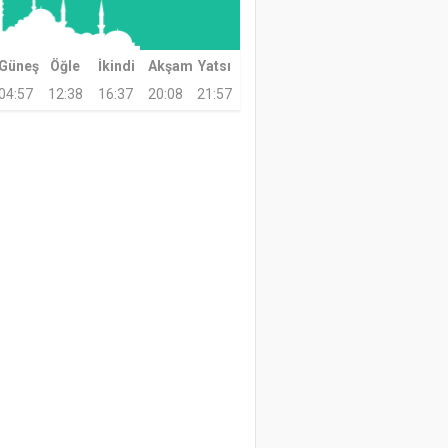
Güneş
Öğle
İkindi
Akşam
Yatsı
04:57
12:38
16:37
20:08
21:57