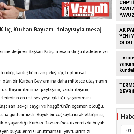
CHP’L
YAVUZ
YAVUZ
TEKRA
OLACA
Kılıç, Kurban Bayramı dolayısıyla mesaj
AK PA
YENİ 
OLDU
nemine değinen Başkan Kılıç, mesajında şu ifadelere yer
Terme’
yangın
kundak
çlendiği, kardeşliğimizin pekiştiği, toplumsal
 olan bir Kurban Bayramı’na daha milletçe ulaşmanın
TERME
oruz. Bayramlarımız; paylaşma, yardımlaşma,
DEVRİ
rlerimizin en üst seviyeye çıktığı, yaşamımızı
kınlaştıran, sevgi, saygı ve hoşgörünün egemen olduğu,
na günlerimizdir. Büyük bir coşkuyla idrak ettiğimiz,
Habe
nlikle yaşandığı Kurban Bayramı’nda üzerimizde büyük
leyen büyüklerimizi unutmamalı, yavrularımızı