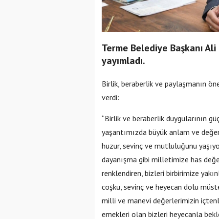
Terme Belediye Başkanı Ali 
yayımladı.
Birlik, beraberlik ve paylaşmanın ö
verdi:
“Birlik ve beraberlik duygularının gü
yaşantımızda büyük anlam ve değeri
huzur, sevinç ve mutluluğunu yaşıy
dayanışma gibi milletimize has değe
renklendiren, bizleri birbirimize ya
coşku, sevinç ve heyecan dolu müstes
milli ve manevi değerlerimizin içte
emekleri olan bizleri heyecanla bek