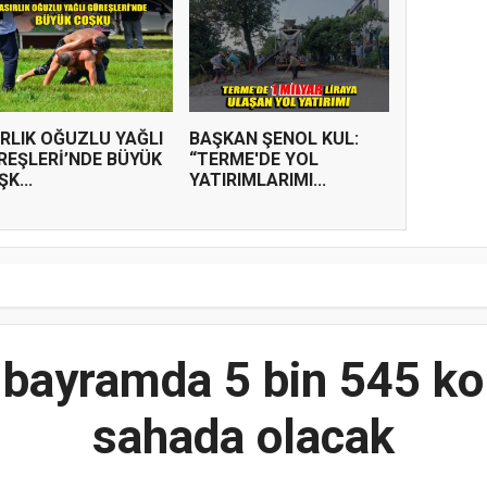
IRLIK OĞUZLU YAĞLI
BAŞKAN ŞENOL KUL:
REŞLERİ’NDE BÜYÜK
“TERME'DE YOL
K...
YATIRIMLARIMI...
bayramda 5 bin 545 kol
sahada olacak