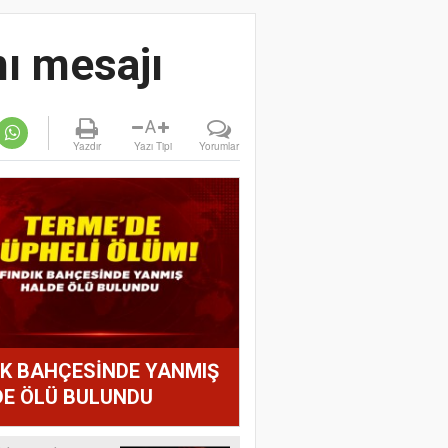
mı mesajı
A
Yazdır
Yazı Tipi
Yorumlar
IK BAHÇESİNDE YANMIŞ
E ÖLÜ BULUNDU