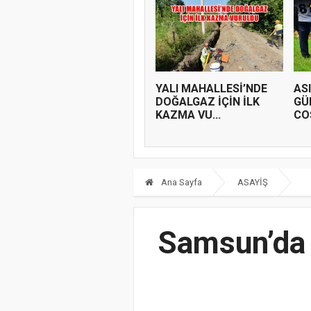
YALI MAHALLESİ’NDE
AS
DOĞALGAZ İÇİN İLK
GÜ
KAZMA VU...
COŞ
Ana Sayfa
ASAYİŞ
Samsun’da 