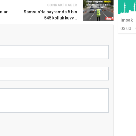
SONRAKI HABER
nlar
Samsun’da bayramda 5 bin
545 kolluk kuvv...
İmsak
03:00