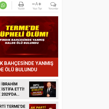
A
Yazdır
Yazı Tipi
Yorumlar
IK BAHÇESİNDE YANMIŞ
E ÖLÜ BULUNDU
İ İBRAHİM
 İSTİFA ETTİ!
 2029’DA
R ADAY
K MI?
RTİ TERME’DE