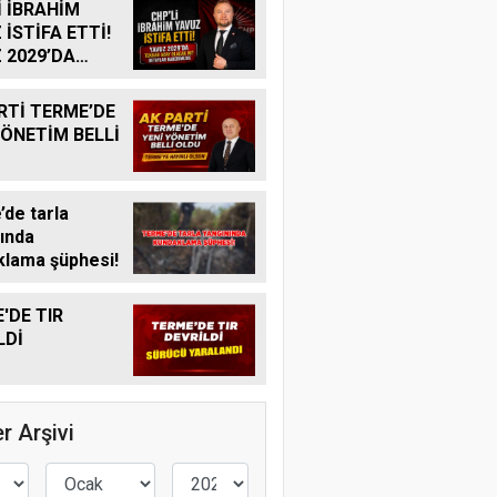
İ İBRAHİM
 İSTİFA ETTİ!
 2029’DA
R ADAY
K MI?
RTİ TERME’DE
YÖNETİM BELLİ
de tarla
ında
lama şüphesi!
'DE TIR
LDİ
r Arşivi