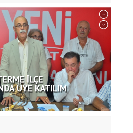
TERME İLÇE
NDA ÜYE KATILIM