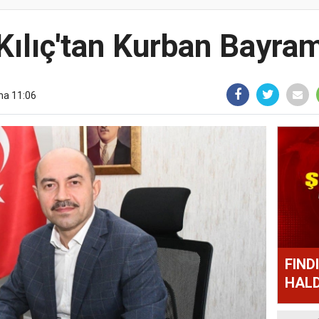
ılıç'tan Kurban Bayra
ma 11:06
FIND
HALD