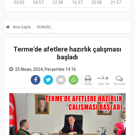
03:00
04:57
12:38
16:37
20:08
21:57
Ana Sayfa
GÜNCEL
Terme’de afetlere hazırlık çalışması
başladı
25 Nisan, 2024, Perşembe 14:16
A
Yazdır
Yazı Tipi
Yorumlar