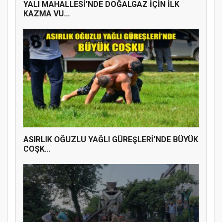
YALI MAHALLESİ’NDE DOĞALGAZ İÇİN İLK
KAZMA VU...
ASIRLIK OĞUZLU YAĞLI GÜREŞLERİ’NDE BÜYÜK
COŞK...