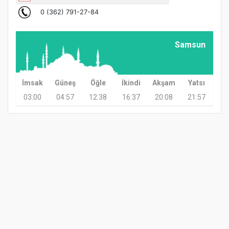
Samsun
İmsak
Güneş
Öğle
İkindi
Akşam
Yatsı
03:00
04:57
12:38
16:37
20:08
21:57
GÜNDEM
TARIM
GÜNCEL
ASAYİŞ
SAĞLIK