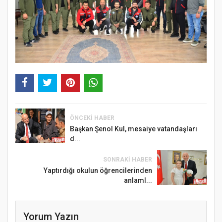
ÖNCEKI HABER
Başkan Şenol Kul, mesaiye vatandaşları
d...
SONRAKI HABER
Yaptırdığı okulun öğrencilerinden
anlaml...
Yorum Yazın