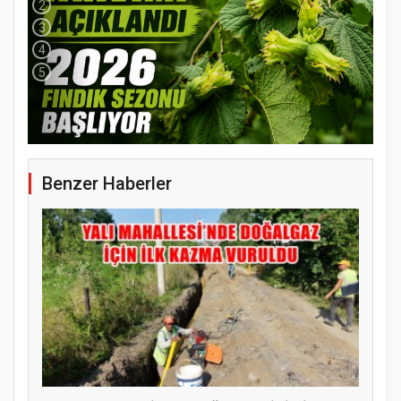
2
3
4
5
Benzer Haberler
YENİ PARTİ TERME İLÇE BAŞKANLIĞINDA
ÜYE KATILIM PROGRAMI