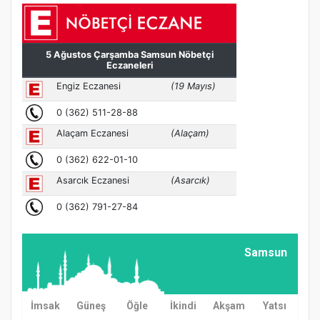
Samsun
İmsak
Güneş
Öğle
İkindi
Akşam
Yatsı