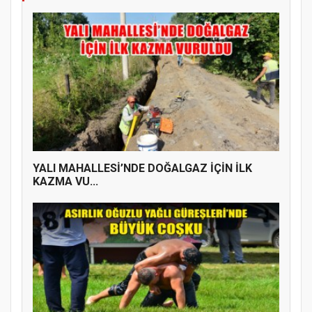
YALI MAHALLESİ’NDE DOĞALGAZ İÇİN İLK
KAZMA VU...