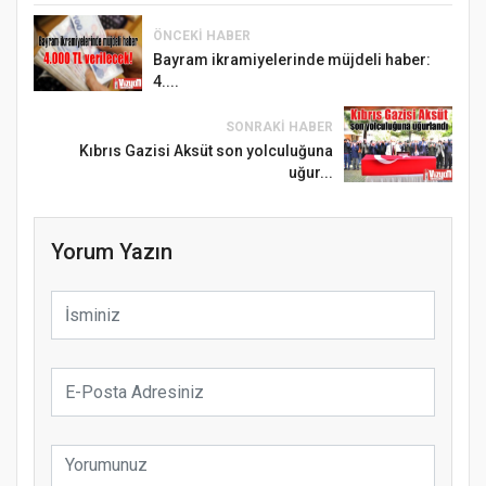
ÖNCEKI HABER
Bayram ikramiyelerinde müjdeli haber:
4....
SONRAKI HABER
Kıbrıs Gazisi Aksüt son yolculuğuna
uğur...
Yorum Yazın