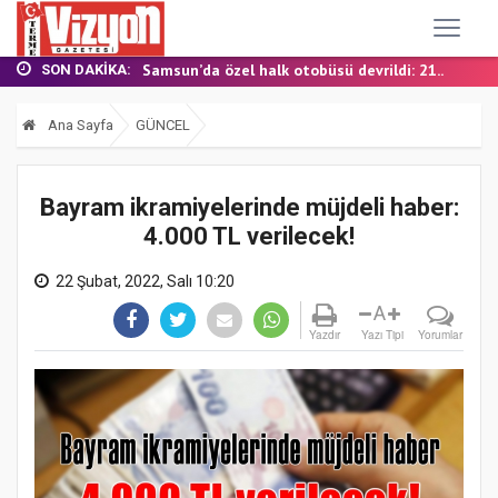
TERME MHP’DE KONGRE HEYECANI
YALI MAHALLESİ’NDE DOĞALGAZ İÇİN İLK KAZ...
Samsun’da özel halk otobüsü devrildi: 21...
SON DAKIKA:
BAŞKAN ŞENOL KUL: “TERME'DE YOL YATIRIML...
FINDIK BAHÇESİNDE YANMIŞ HALDE ÖLÜ BULUN...
Ana Sayfa
GÜNCEL
TERME MHP’DE KONGRE HEYECANI
YALI MAHALLESİ’NDE DOĞALGAZ İÇİN İLK KAZ...
Bayram ikramiyelerinde müjdeli haber:
4.000 TL verilecek!
22 Şubat, 2022, Salı 10:20
A
Yazdır
Yazı Tipi
Yorumlar