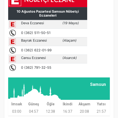
Samsun
İmsak
Güneş
Öğle
İkindi
Akşam
Yatsı
03:00
04:57
12:38
16:37
20:08
21:57