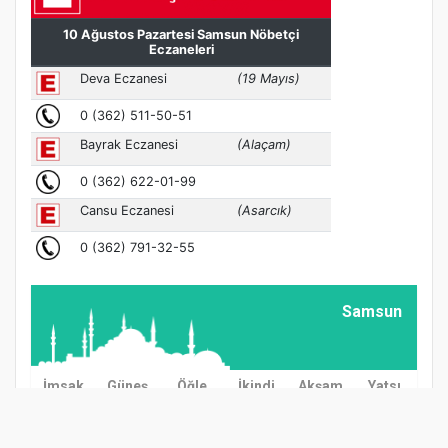
Samsun
İmsak
Güneş
Öğle
İkindi
Akşam
Yatsı
03:00
04:57
12:38
16:37
20:08
21:57