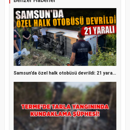
YENİ PARTİ TERME İLÇE BAŞKANLIĞINDA
ÜYE KATILIM PROGRAMI
Samsun’da özel halk otobüsü devrildi: 21 yara...