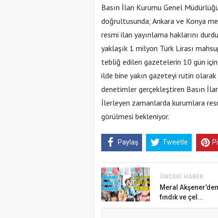
Basın İlan Kurumu Genel Müdürlüğ
doğrultusunda; Ankara ve Konya mer
resmi ilan yayınlama haklarını durdu
yaklaşık 1 milyon Türk Lirası mahsu
tebliğ edilen gazetelerin 10 gün içi
ilde bine yakın gazeteyi rutin olara
denetimler gerçekleştiren Basın İla
İlerleyen zamanlarda kurumlara resmi
görülmesi bekleniyor.
Paylaş
Tweetle
P
ÖNCEKI HABER
Meral Akşener’de
fındık ve çel...