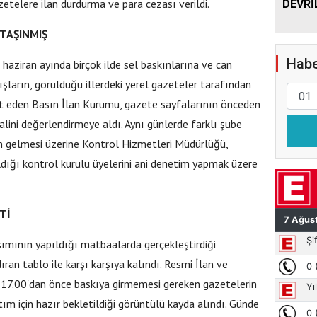
zetelere ilan durdurma ve para cezası verildi.
DEVRİ
TAŞINMIŞ
Habe
 haziran ayında birçok ilde sel baskınlarına ve can
şların, görüldüğü illerdeki yerel gazeteler tarafından
it eden Basın İlan Kurumu, gazete sayfalarının önceden
lini değerlendirmeye aldı. Aynı günlerde farklı şube
n gelmesi üzerine Kontrol Hizmetleri Müdürlüğü,
ldığı kontrol kurulu üyelerini ani denetim yapmak üzere
Tİ
sımının yapıldığı matbaalarda gerçekleştirdiği
ran tablo ile karşı karşıya kalındı. Resmi İlan ve
17.00'dan önce baskıya girmemesi gereken gazetelerin
m için hazır bekletildiği görüntülü kayda alındı. Günde