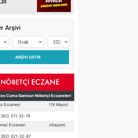
LDİ
r Arşivi
ARŞIVI GETIR