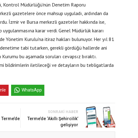
ü, Kontrol Müdürlüğü'nün Denetim Raporu
kezli gazetelere önce mahsup uyguladı, ardından da
rdu. İzmir ve Bursa merkezli gazeteler hakkında ise,
p uygulanmasına karar verdi. Genel Müdürlük kararı
nde Yönetim Kurulu'na itiraz hakları bulunuyor. Her yıl 81
k denetime tabi tutarken, gerekli gördüğü hallerde ani
n Kurumu bu aşamada soruları cevapsız bıraktı.
 bildirimlerin iletileceği ve detayların bu tebligatlarda
inle
WhatsApp
SONRAKI HABER
n Terme’de
Terme’de ‘Akıllı Şehircilik’
gelişiyor