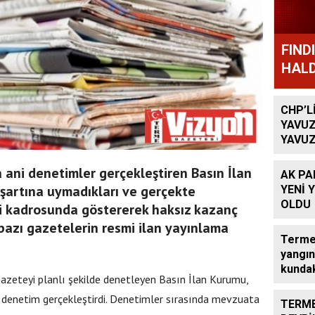
FIND
HALD
CHP’L
YAVUZ
YAVUZ
TEKRA
OLACA
a ani denetimler gerçekleştiren Basın İlan
AK PA
 şartına uymadıkları ve gerçekte
YENİ 
OLDU
çisi kadrosunda göstererek haksız kazanç
 bazı gazetelerin resmi ilan yayınlama
Terme’
yangın
kundak
 gazeteyi planlı şekilde denetleyen Basın İlan Kurumu,
denetim gerçekleştirdi. Denetimler sırasında mevzuata
TERME