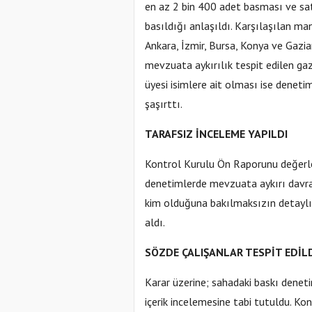
en az 2 bin 400 adet basması ve sa
basıldığı anlaşıldı. Karşılaşılan man
Ankara, İzmir, Bursa, Konya ve Gazia
mevzuata aykırılık tespit edilen ga
üyesi isimlere ait olması ise denetim
şaşırttı.
TARAFSIZ İNCELEME YAPILDI
Kontrol Kurulu Ön Raporunu değerl
denetimlerde mevzuata aykırı davran
kim olduğuna bakılmaksızın detaylı
aldı.
SÖZDE ÇALIŞANLAR TESPİT EDİL
Karar üzerine; sahadaki baskı deneti
içerik incelemesine tabi tutuldu. Ko