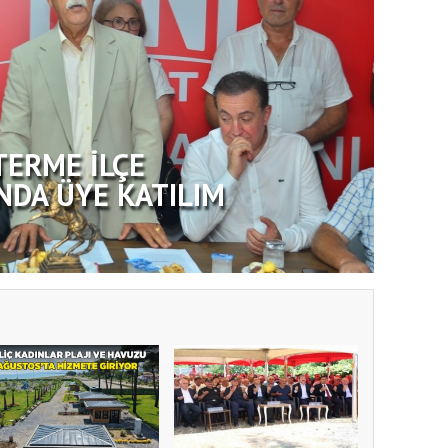
TERME İLÇE
NDA ÜYE KATILIM