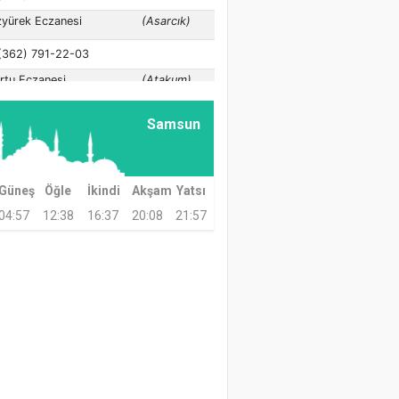
Samsun
Güneş
Öğle
İkindi
Akşam
Yatsı
04:57
12:38
16:37
20:08
21:57