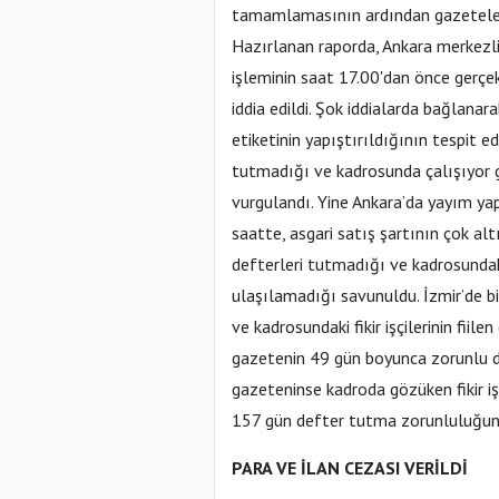
tamamlamasının ardından gazetele
Hazırlanan raporda, Ankara merkezli
işleminin saat 17.00'dan önce gerçek
iddia edildi. Şok iddialarda bağlanar
etiketinin yapıştırıldığının tespit e
tutmadığı ve kadrosunda çalışıyor gö
vurgulandı. Yine Ankara’da yayım yap
saatte, asgari satış şartının çok al
defterleri tutmadığı ve kadrosundaki f
ulaşılamadığı savunuldu. İzmir’de b
ve kadrosundaki fikir işçilerinin fiil
gazetenin 49 gün boyunca zorunlu def
gazeteninse kadroda gözüken fikir işç
157 gün defter tutma zorunluluğunu 
PARA VE İLAN CEZASI VERİLDİ