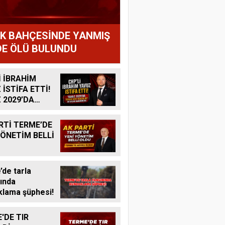
IK BAHÇESİNDE YANMIŞ
E ÖLÜ BULUNDU
İ İBRAHİM
 İSTİFA ETTİ!
 2029’DA
R ADAY
K MI?
RTİ TERME’DE
YÖNETİM BELLİ
de tarla
ında
lama şüphesi!
'DE TIR