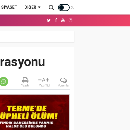
SİYASET
DIĞER
erasyonu
A
Yazdır
Yazı Tipi
Yorumlar