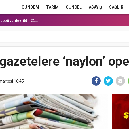
E HEYECANI
GÜNDEM
TARIM
GÜNCEL
ASAYİŞ
SAĞLIK
OĞALGAZ İÇİN İLK KAZ...
obüsü devrildi: 21...
ERME'DE YOL YATIRIML...
ANMIŞ HALDE ÖLÜ BULUN...
E HEYECANI
OĞALGAZ İÇİN İLK KAZ...
 gazetelere ‘naylon’ op
artesi 16:45