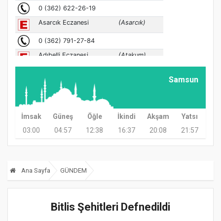
Samsun
İmsak
Güneş
Öğle
İkindi
Akşam
Yatsı
03:00
04:57
12:38
16:37
20:08
21:57
Ana Sayfa
GÜNDEM
Bitlis Şehitleri Defnedildi