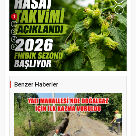
1
2
3
4
5
YENİ PARTİ TERME İLÇE BAŞKANLIĞINDA
ÜYE KATILIM PROGRAMI
Benzer Haberler