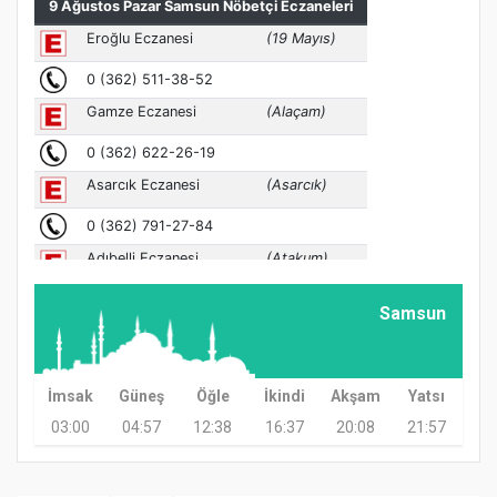
Samsun
İmsak
Güneş
Öğle
İkindi
Akşam
Yatsı
03:00
04:57
12:38
16:37
20:08
21:57