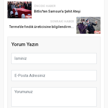
ÖNCEKI HABER
Bitlis'ten Samsun'a Şehit Ateşi
SONRAKI HABER
Terme’de fındık üreticisine bilgilendirm...
Yorum Yazın