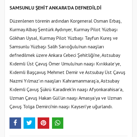
SAMSUNLU ŞEHİT ANKARA’DA DEFNEDİLDİ
Düzenlenen törenin ardından Korgeneral Osman Erbaş,
Kurmay Albay Şentürk Aydınyer, Kurmay Pilot Yüzbaşı
Gökhan Uysal, Kurmay Pilot Yüzbaşı Tayfun Kureş ve
Samsunlu Yüzbaşı Salih Sarıoğulu'nun naaşları
defnedilmek üzere Ankara Cebeci Şehitliği'ne, Astsubay
Kıdemli Üst Çavuş Ömer Umulu'nun naaşı Kırıkkale’ye,
Kıdemli Başçavuş Mehmet Demir ve Astsubay Üst Çavuş
Nazmi Yılmaz'ın naaşları Kahramanmaraş’a, Astsubay
Kıdemli Çavuş Şükrü Karadirek'in naaşı Afyonkarahisar’a,
Uzman Çavuş Hakan Gül'ün naaşı Amasya’ya ve Uzman
Çavuş Tolga Demirci'nin naaşı Kayseri'ye uğurlandı.