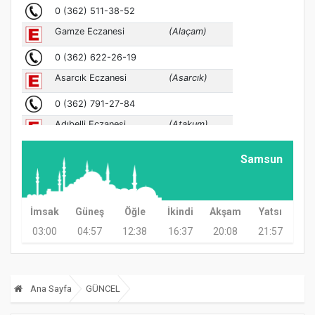
Samsun
İmsak
Güneş
Öğle
İkindi
Akşam
Yatsı
03:00
04:57
12:38
16:37
20:08
21:57
Ana Sayfa
GÜNCEL