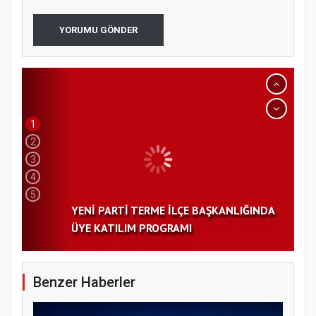
YORUMU GÖNDER
1
2
3
4
5
YENİ PARTİ TERME İLÇE BAŞKANLIĞINDA
ÜYE KATILIM PROGRAMI
Benzer Haberler