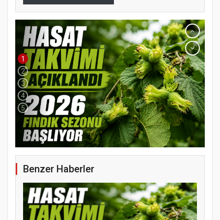
1
2
3
4
5
YENİ PARTİ TERME İLÇE BAŞKANLIĞINDA
ÜYE KATILIM PROGRAMI
Benzer Haberler