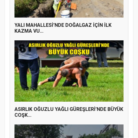
YALI MAHALLESİ’NDE DOĞALGAZ İÇİN İLK
KAZMA VU...
ASIRLIK OĞUZLU YAĞLI GÜREŞLERİ’NDE BÜYÜK
COŞK...