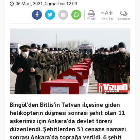
06 Mart, 2021, Cumartesi 12:03
A
Yazdır
Yazı Tipi
Yorumlar
Bingöl’den Bitlis’in Tatvan ilçesine giden
helikopterin düşmesi sonrası şehit olan 11
askerimiz için Ankara'da devlet töreni
düzenlendi. Şehitlerden 5'i cenaze namazı
sonrası Ankara'da toprağa verildi. 6 şehit