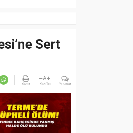
si’ne Sert
A
Yazdır
Yazı Tipi
Yorumlar