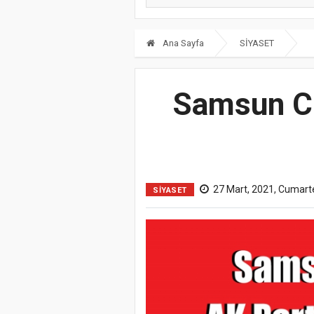
Ana Sayfa
SİYASET
Samsun CH
27 Mart, 2021, Cumart
SİYASET