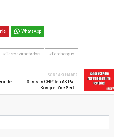
inle
WhatsApp
#Termeziraatodası
#Ferdaergün
SONRAKI HABER
erinde
Samsun CHP’den AK Parti
Kongresi’ne Sert...