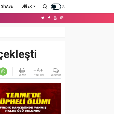
SİYASET
DIĞER
çekleşti
A
Yazdır
Yazı Tipi
Yorumlar