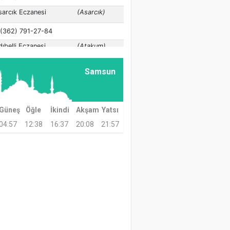
Samsun
Güneş
Öğle
İkindi
Akşam
Yatsı
04:57
12:38
16:37
20:08
21:57