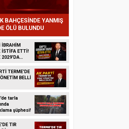
IK BAHÇESİNDE YANMIŞ
E ÖLÜ BULUNDU
İ İBRAHİM
 İSTİFA ETTİ!
 2029’DA
R ADAY
K MI?
RTİ TERME’DE
YÖNETİM BELLİ
de tarla
ında
lama şüphesi!
'DE TIR