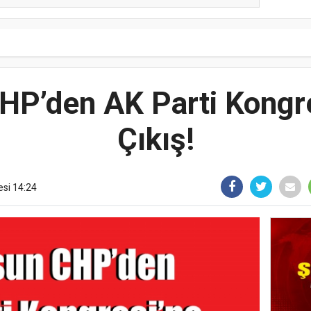
P’den AK Parti Kongre
Çıkış!
esi 14:24