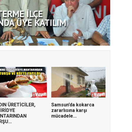
TERME İLÇE
NDA ÜYE KATILIM
DIN ÜRETİCİLER,
Samsun’da kokarca
TİRİDYE
zararlısına karşı
NTARINDAN
mücadele...
ŞU...