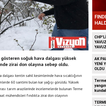
FIND
HALD
CHP’L
YAVUZ
YAVUZ
TEKRA
OLACA
 gösteren soğuk hava dalgası yüksek
AK PA
inde zirai don olayına sebep oldu.
YENİ 
OLDU
a dalgası kentin sahil kesimlerinde hava sıcaklığının
Terme’
mlerde 60 santimi bulan kar yağışı görüldü. Yüksek
yangın
onrası tarım arazilerinde incelemelerde bulunan Terme
kundak
aat mühendisleri fındıkta zirai don olayının
TERME