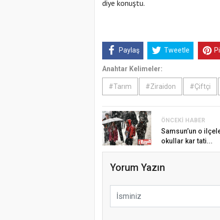
diye konuştu.
Paylaş
Tweetle
P
Anahtar Kelimeler:
#Tarım
#Ziraidon
#Çiftçi
ÖNCEKI HABER
Samsun’un o ilçel
okullar kar tati...
Yorum Yazın