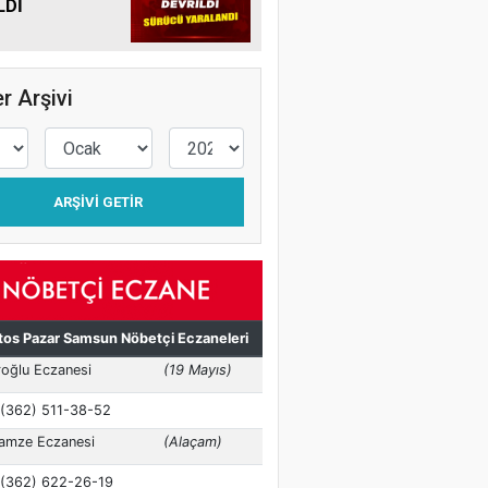
LDİ
r Arşivi
ARŞIVI GETIR