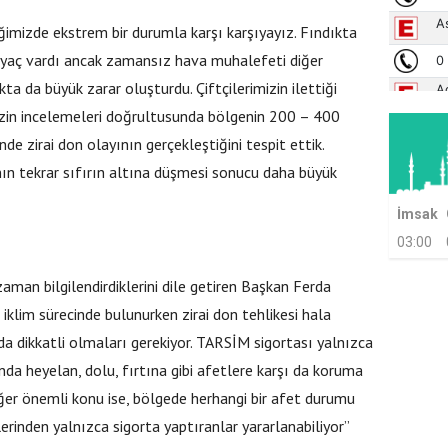
ğimizde ekstrem bir durumla karşı karşıyayız. Fındıkta
htiyaç vardı ancak zamansız hava muhalefeti diğer
ta da büyük zarar oluşturdu. Çiftçilerimizin ilettiği
izin incelemeleri doğrultusunda bölgenin 200 – 400
de zirai don olayının gerçekleştiğini tespit ettik.
ın tekrar sıfırın altına düşmesi sonucu daha büyük
İmsak
03:00
 zaman bilgilendirdiklerini dile getiren Başkan Ferda
r iklim sürecinde bulunurken zirai don tehlikesi hala
uda dikkatli olmaları gerekiyor. TARSİM sigortası yalnızca
nda heyelan, dolu, fırtına gibi afetlere karşı da koruma
iğer önemli konu ise, bölgede herhangi bir afet durumu
erinden yalnızca sigorta yaptıranlar yararlanabiliyor”