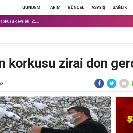
E HEYECANI
GÜNDEM
TARIM
GÜNCEL
ASAYİŞ
SAĞLIK
OĞALGAZ İÇİN İLK KAZ...
obüsü devrildi: 21...
ERME'DE YOL YATIRIML...
ANMIŞ HALDE ÖLÜ BULUN...
E HEYECANI
OĞALGAZ İÇİN İLK KAZ...
in korkusu zirai don ger
53