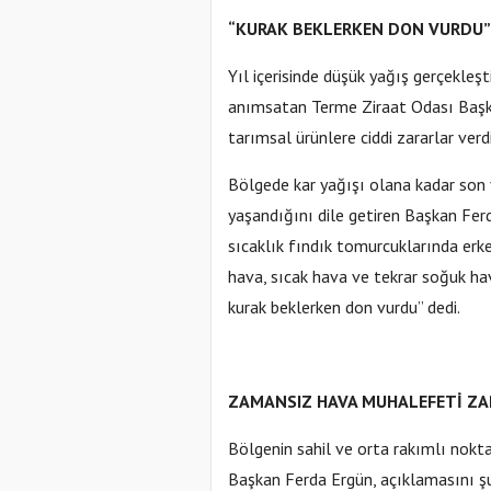
“KURAK BEKLERKEN DON VURDU”
Yıl içerisinde düşük yağış gerçekleşt
anımsatan Terme Ziraat Odası Başkan
tarımsal ürünlere ciddi zararlar verd
Bölgede kar yağışı olana kadar son y
yaşandığını dile getiren Başkan Fer
sıcaklık fındık tomurcuklarında er
hava, sıcak hava ve tekrar soğuk hav
kurak beklerken don vurdu” dedi.
ZAMANSIZ HAVA MUHALEFETİ ZA
Bölgenin sahil ve orta rakımlı nokta
Başkan Ferda Ergün, açıklamasını şu