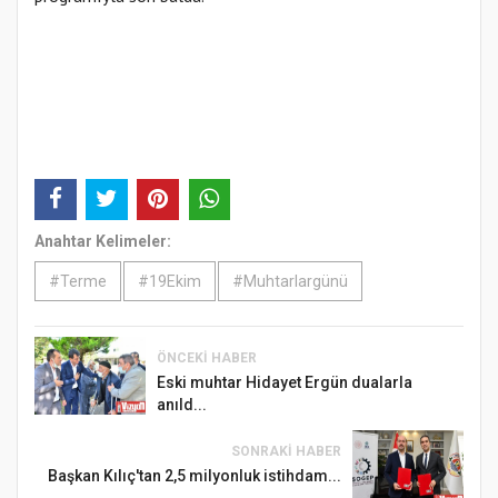
Anahtar Kelimeler:
#Terme
#19Ekim
#Muhtarlargünü
ÖNCEKI HABER
Eski muhtar Hidayet Ergün dualarla
anıld...
SONRAKI HABER
Başkan Kılıç'tan 2,5 milyonluk istihdam...