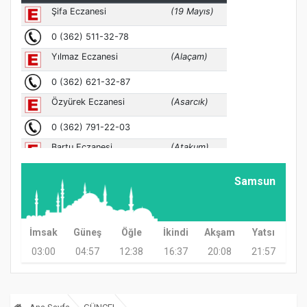
Samsun
İmsak
Güneş
Öğle
İkindi
Akşam
Yatsı
03:00
04:57
12:38
16:37
20:08
21:57