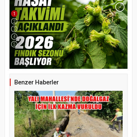
1
2
3
4
5
Benzer Haberler
YENİ PARTİ TERME İLÇE BAŞKANLIĞINDA