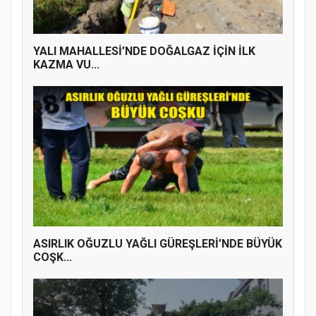
ÜYE KATILIM PROGRAMI
YALI MAHALLESİ’NDE DOĞALGAZ İÇİN İLK
KAZMA VU...
ASIRLIK OĞUZLU YAĞLI GÜREŞLERİ’NDE BÜYÜK
COŞK...