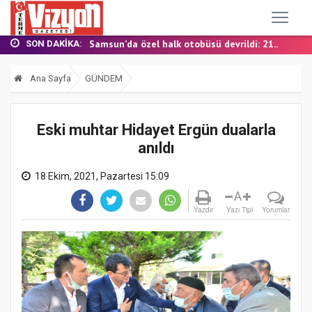
TERME MHP’DE KONGRE HEYECANI
YALI MAHALLESİ’NDE DOĞALGAZ İÇİN İLK KAZ...
Samsun’da özel halk otobüsü devrildi: 21...
SON DAKIKA:
BAŞKAN ŞENOL KUL: “TERME'DE YOL YATIRIML...
FINDIK BAHÇESİNDE YANMIŞ HALDE ÖLÜ BULUN...
Ana Sayfa
GÜNDEM
TERME MHP’DE KONGRE HEYECANI
YALI MAHALLESİ’NDE DOĞALGAZ İÇİN İLK KAZ...
Eski muhtar Hidayet Ergün dualarla
anıldı
18 Ekim, 2021, Pazartesi 15:09
A
Yazdır
Yazı Tipi
Yorumlar