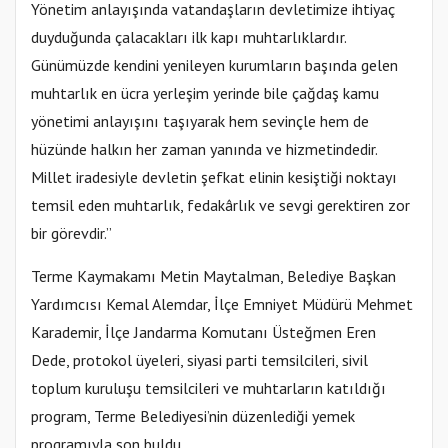
Yönetim anlayışında vatandaşların devletimize ihtiyaç
duyduğunda çalacakları ilk kapı muhtarlıklardır.
Günümüzde kendini yenileyen kurumların başında gelen
muhtarlık en ücra yerleşim yerinde bile çağdaş kamu
yönetimi anlayışını taşıyarak hem sevinçle hem de
hüzünde halkın her zaman yanında ve hizmetindedir.
Millet iradesiyle devletin şefkat elinin kesiştiği noktayı
temsil eden muhtarlık, fedakârlık ve sevgi gerektiren zor
bir görevdir.”
Terme Kaymakamı Metin Maytalman, Belediye Başkan
Yardımcısı Kemal Alemdar, İlçe Emniyet Müdürü Mehmet
Karademir, İlçe Jandarma Komutanı Üsteğmen Eren
Dede, protokol üyeleri, siyasi parti temsilcileri, sivil
toplum kuruluşu temsilcileri ve muhtarların katıldığı
program, Terme Belediyesi’nin düzenlediği yemek
programıyla son buldu.