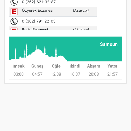
Samsun
İmsak
Güneş
Öğle
İkindi
Akşam
Yatsı
03:00
04:57
12:38
16:37
20:08
21:57