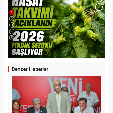
1
2
3
4
5
Benzer Haberler
YENİ PARTİ TERME İLÇE BAŞKANLIĞINDA