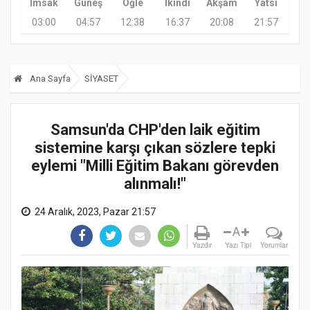
İmsak
Güneş
Öğle
İkindi
Akşam
Yatsı
03:00
04:57
12:38
16:37
20:08
21:57
Ana Sayfa
SİYASET
Samsun'da CHP'den laik eğitim
sistemine karşı çıkan sözlere tepki
eylemi "Milli Eğitim Bakanı görevden
alınmalı!"
24 Aralık, 2023, Pazar 21:57
A
Yazdır
Yazı Tipi
Yorumlar