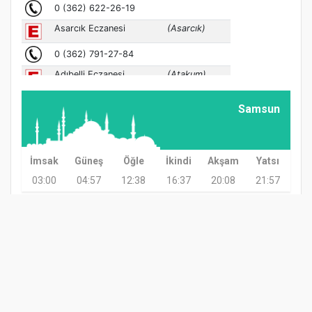
Samsun
İmsak
Güneş
Öğle
İkindi
Akşam
Yatsı
03:00
04:57
12:38
16:37
20:08
21:57