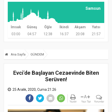
Samsun
İmsak
Güneş
Öğle
İkindi
Akşam
Yatsı
03:00
04:57
12:38
16:37
20:08
21:57
Ana Sayfa
GÜNDEM
Evci’de Başlayan Cezaevinde Biten
Serüven!
25 Aralık, 2020, Cuma 21:26
A
Yazdır
Yazı Tipi
Yorumlar