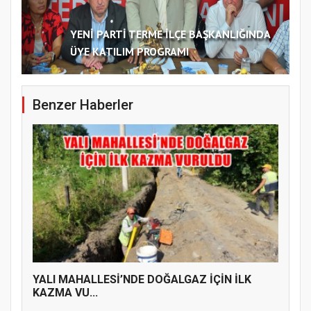
YENİ PARTİ TERME İLÇE BAŞKANLIĞINDA
ÜYE KATILIM PROGRAMI
Benzer Haberler
YALI MAHALLESİ’NDE DOĞALGAZ İÇİN İLK
KAZMA VU...