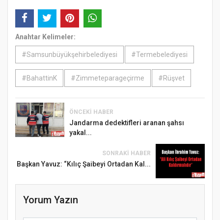
Anahtar Kelimeler:
#Samsunbüyükşehirbelediyesi
#Termebelediyesi
#BahattinK
#Zimmeteparageçirme
#Rüşvet
ÖNCEKI HABER
Jandarma dedektifleri aranan şahsı
yakal...
SONRAKI HABER
Başkan Yavuz: “Kılıç Şaibeyi Ortadan Kal...
Yorum Yazın