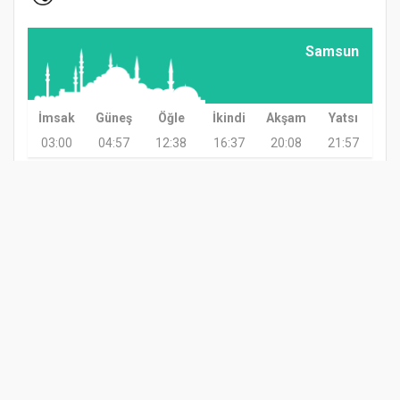
Samsun
İmsak
Güneş
Öğle
İkindi
Akşam
Yatsı
03:00
04:57
12:38
16:37
20:08
21:57
GÜNDEM
TARIM
GÜNCEL
ASAYİŞ
SAĞLIK
SİYASET