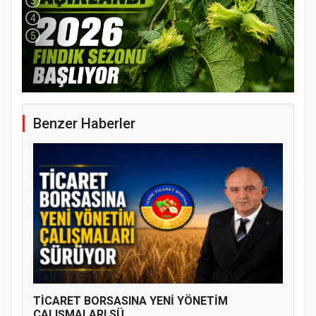
3
4
5
Benzer Haberler
YENİ PARTİ TERME İLÇE BAŞKANLIĞINDA
ÜYE KATILIM PROGRAMI
TİCARET BORSASINA YENİ YÖNETİM
ÇALIŞMALARI SÜ...