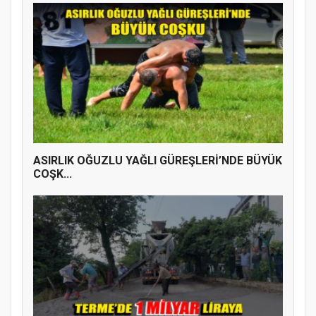
ASIRLIK OĞUZLU YAĞLI GÜREŞLERİ’NDE BÜYÜK
COŞK...