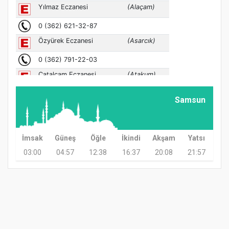
Samsun
İmsak
Güneş
Öğle
İkindi
Akşam
Yatsı
03:00
04:57
12:38
16:37
20:08
21:57