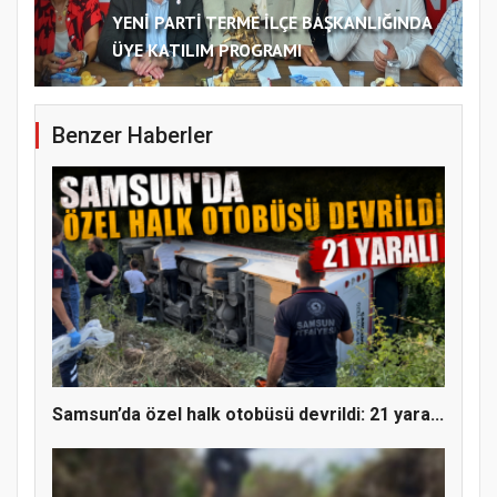
YENİ PARTİ TERME İLÇE BAŞKANLIĞINDA
ÜYE KATILIM PROGRAMI
Benzer Haberler
Samsun’da özel halk otobüsü devrildi: 21 yara...