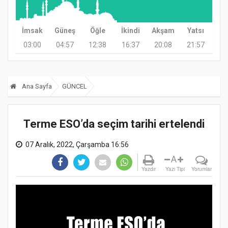
İmsak
Güneş
Öğle
İkindi
Akşam
Yatsı
03:00
04:57
12:38
16:37
20:08
21:57
Ana Sayfa
GÜNCEL
Terme ESO’da seçim tarihi ertelendi
07 Aralık, 2022, Çarşamba 16:56
A
Yazdır
Yazı Tipi
Yorumlar