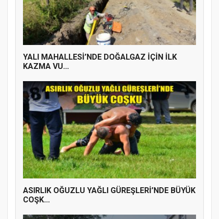
YENİ PARTİ TERME İLÇE BAŞKANLIĞINDA
ÜYE KATILIM PROGRAMI
YALI MAHALLESİ’NDE DOĞALGAZ İÇİN İLK
KAZMA VU...
ASIRLIK OĞUZLU YAĞLI GÜREŞLERİ’NDE BÜYÜK
COŞK...