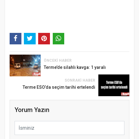
ÖNCEKI HABER
Terme’de silahlı kavga: 1 yaralı
SONRAKI HABER
Terme ESO’da seçim tarihi ertelendi
Yorum Yazın