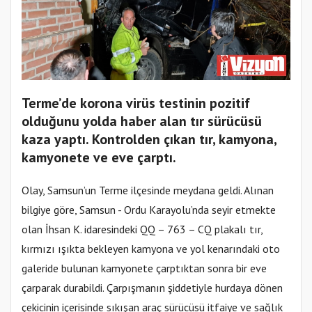
Terme’de korona virüs testinin pozitif
olduğunu yolda haber alan tır sürücüsü
kaza yaptı. Kontrolden çıkan tır, kamyona,
kamyonete ve eve çarptı.
Olay, Samsun’un Terme ilçesinde meydana geldi. Alınan
bilgiye göre, Samsun - Ordu Karayolu’nda seyir etmekte
olan İhsan K. idaresindeki QQ – 763 – CQ plakalı tır,
kırmızı ışıkta bekleyen kamyona ve yol kenarındaki oto
galeride bulunan kamyonete çarptıktan sonra bir eve
çarparak durabildi. Çarpışmanın şiddetiyle hurdaya dönen
çekicinin içerisinde sıkışan araç sürücüsü itfaiye ve sağlık