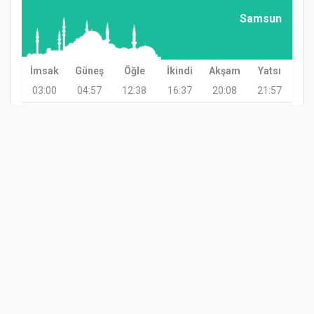
Samsun
İmsak
Güneş
Öğle
İkindi
Akşam
Yatsı
03:00
04:57
12:38
16:37
20:08
21:57
GÜNDEM
TARIM
GÜNCEL
ASAYİŞ
SAĞLIK
SİYASET