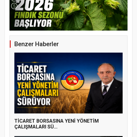
5
Benzer Haberler
YENİ PARTİ TERME İLÇE BAŞKANLIĞINDA
ÜYE KATILIM PROGRAMI
TİCARET BORSASINA YENİ YÖNETİM
ÇALIŞMALARI SÜ...