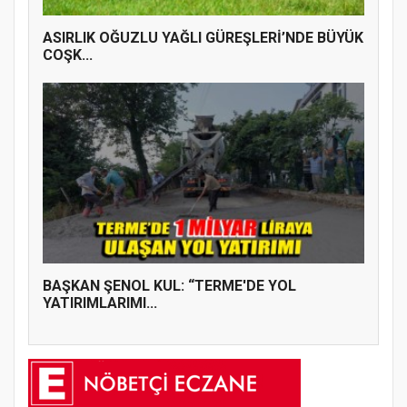
ASIRLIK OĞUZLU YAĞLI GÜREŞLERİ’NDE BÜYÜK
COŞK...
BAŞKAN ŞENOL KUL: “TERME'DE YOL
YATIRIMLARIMI...