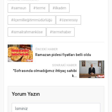
#samsun
#terme
#ilkadım
#ilçemillieğitimmüdürlüğü
#özerersoy
#ismailrahmanköse
#termehaber
ÖNCEKI HABER
Ramazan pidesi fiyatları belli oldu
SONRAKI HABER
"Sofrasında olmadığımız ihtiyaç sahibi
k...
Yorum Yazın