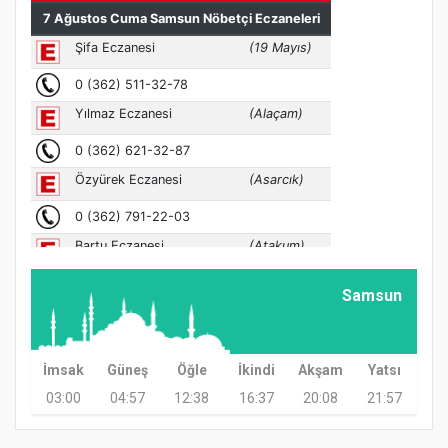
Samsun
İmsak
Güneş
Öğle
İkindi
Akşam
Yatsı
03:00
04:57
12:38
16:37
20:08
21:57