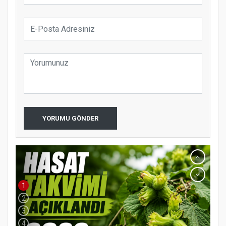
YORUMU GÖNDER
1
2
3
4