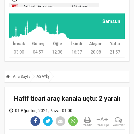
Samsun
İmsak
Güneş
Öğle
İkindi
Akşam
Yatsı
03:00
04:57
12:38
16:37
20:08
21:57
Ana Sayfa
ASAYİŞ
Hafif ticari araç kanala uçtu: 2 yaralı
01 Ağustos, 2021, Pazar 01:00
A
Yazdır
Yazı Tipi
Yorumlar