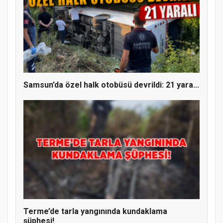
YENİ PARTİ TERME İLÇE BAŞKANLIĞINDA
ÜYE KATILIM PROGRAMI
Samsun’da özel halk otobüsü devrildi: 21 yara...
Terme’de tarla yangınında kundaklama
şüphesi!