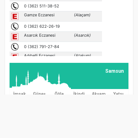
Samsun
İmsak
Güneş
Öğle
İkindi
Akşam
Yatsı
03:00
04:57
12:38
16:37
20:08
21:57