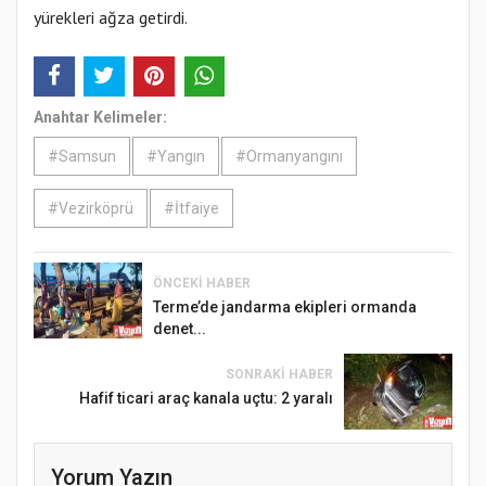
yürekleri ağza getirdi.
Anahtar Kelimeler:
#Samsun
#Yangın
#Ormanyangını
#Vezirköprü
#İtfaiye
ÖNCEKI HABER
Terme’de jandarma ekipleri ormanda
denet...
SONRAKI HABER
Hafif ticari araç kanala uçtu: 2 yaralı
Yorum Yazın