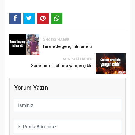
ÖNCEKI HABER
Terme’de genç intihar etti
SONRAKI HABER
Samsun kırsalında yangın çıktı!
Yorum Yazın