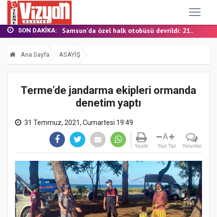
TERME MHP’DE KONGRE HEYECANI
YALI MAHALLESİ’NDE DOĞALGAZ İÇİN İLK KAZ...
Samsun’da özel halk otobüsü devrildi: 21...
SON DAKIKA:
BAŞKAN ŞENOL KUL: “TERME'DE YOL YATIRIML...
FINDIK BAHÇESİNDE YANMIŞ HALDE ÖLÜ BULUN...
Ana Sayfa
ASAYİŞ
TERME MHP’DE KONGRE HEYECANI
YALI MAHALLESİ’NDE DOĞALGAZ İÇİN İLK KAZ...
Terme’de jandarma ekipleri ormanda
denetim yaptı
31 Temmuz, 2021, Cumartesi 19:49
A
Yazdır
Yazı Tipi
Yorumlar