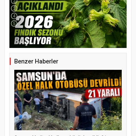
2
3
4
5
Benzer Haberler
YENİ PARTİ TERME İLÇE BAŞKANLIĞINDA
ÜYE KATILIM PROGRAMI