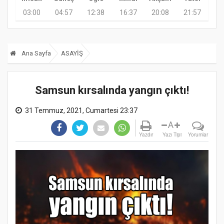
03:00
04:57
12:38
16:37
20:08
21:57
Ana Sayfa
ASAYİŞ
Samsun kırsalında yangın çıktı!
31 Temmuz, 2021, Cumartesi 23:37
A
Yazdır
Yazı Tipi
Yorumlar