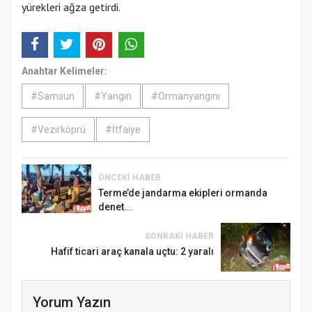
yürekleri ağza getirdi.
Anahtar Kelimeler:
#Samsun
#Yangın
#Ormanyangını
#Vezirköprü
#İtfaiye
ÖNCEKI HABER
Terme’de jandarma ekipleri ormanda
denet...
SONRAKI HABER
Hafif ticari araç kanala uçtu: 2 yaralı
Yorum Yazın