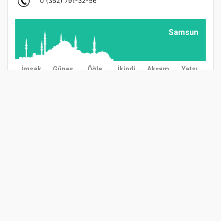
Samsun
İmsak
Güneş
Öğle
İkindi
Akşam
Yatsı
03:00
04:57
12:38
16:37
20:08
21:57
GÜNDEM
TARIM
GÜNCEL
ASAYİŞ
SAĞLIK
SİYASET