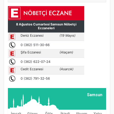
Samsun
İmsak
Güneş
Öğle
İkindi
Akşam
Yatsı