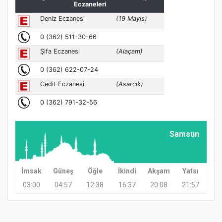
Samsun
İmsak
Güneş
Öğle
İkindi
Akşam
Yatsı
03:00
04:57
12:38
16:37
20:08
21:57