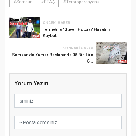
#Samsun
#DEAŞ
#Teröroperasyonu
ÖNCEKI HABER
Terme’nin ‘Güven Hocası’ Hayatını
Kaybet...
SONRAKI HABER
Samsun'da Kumar Baskınında 98 Bin Lira
C...
Yorum Yazın