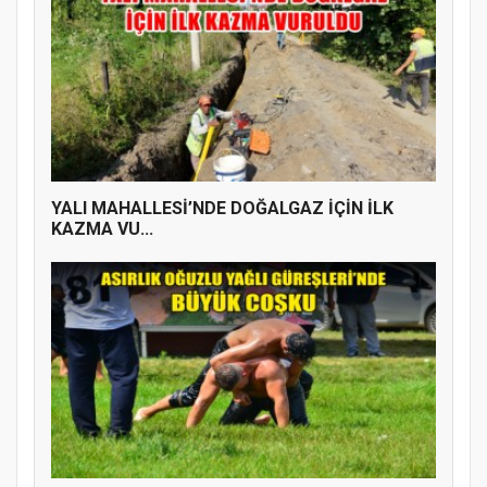
YENİ PARTİ TERME İLÇE BAŞKANLIĞINDA
ÜYE KATILIM PROGRAMI
YALI MAHALLESİ’NDE DOĞALGAZ İÇİN İLK
KAZMA VU...