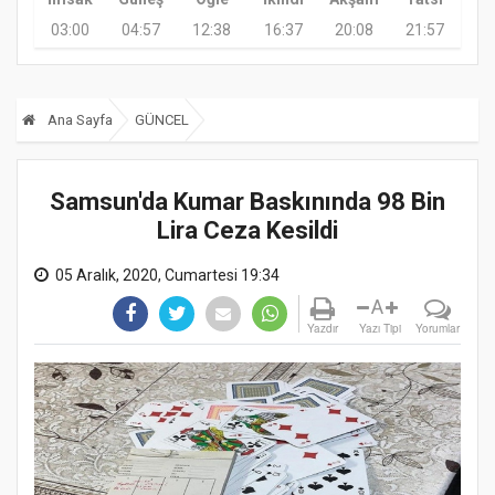
03:00
04:57
12:38
16:37
20:08
21:57
Ana Sayfa
GÜNCEL
Samsun'da Kumar Baskınında 98 Bin
Lira Ceza Kesildi
05 Aralık, 2020, Cumartesi 19:34
A
Yazdır
Yazı Tipi
Yorumlar