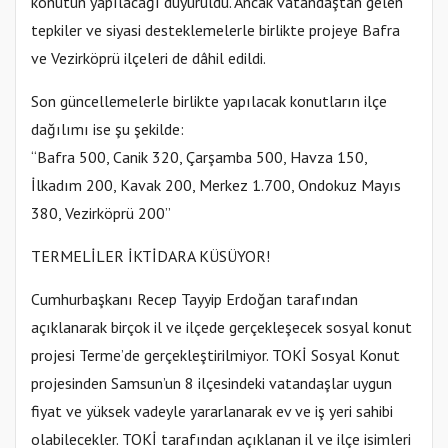
konutun yapılacağı duyuruldu. Ancak vatandaştan gelen
tepkiler ve siyasi desteklemelerle birlikte projeye Bafra
ve Vezirköprü ilçeleri de dâhil edildi.
Son güncellemelerle birlikte yapılacak konutların ilçe
dağılımı ise şu şekilde:
“Bafra 500, Canik 320, Çarşamba 500, Havza 150,
İlkadım 200, Kavak 200, Merkez 1.700, Ondokuz Mayıs
380, Vezirköprü 200”
TERMELİLER İKTİDARA KÜSÜYOR!
Cumhurbaşkanı Recep Tayyip Erdoğan tarafından
açıklanarak birçok il ve ilçede gerçekleşecek sosyal konut
projesi Terme’de gerçekleştirilmiyor. TOKİ Sosyal Konut
projesinden Samsun’un 8 ilçesindeki vatandaşlar uygun
fiyat ve yüksek vadeyle yararlanarak ev ve iş yeri sahibi
olabilecekler. TOKİ tarafından açıklanan il ve ilçe isimleri