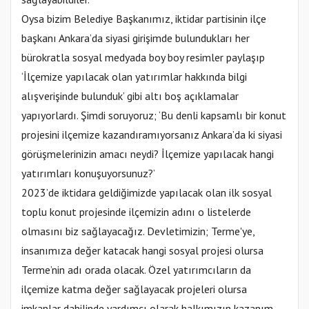
Oysa bizim Belediye Başkanımız, iktidar partisinin ilçe
başkanı Ankara’da siyasi girişimde bulundukları her
bürokratla sosyal medyada boy boy resimler paylaşıp
‘İlçemize yapılacak olan yatırımlar hakkında bilgi
alışverişinde bulunduk’ gibi altı boş açıklamalar
yapıyorlardı. Şimdi soruyoruz; ‘Bu denli kapsamlı bir konut
projesini ilçemize kazandıramıyorsanız Ankara’da ki siyasi
görüşmelerinizin amacı neydi? İlçemize yapılacak hangi
yatırımları konuşuyorsunuz?’
2023’de iktidara geldiğimizde yapılacak olan ilk sosyal
toplu konut projesinde ilçemizin adını o listelerde
olmasını biz sağlayacağız. Devletimizin; Terme'ye,
insanımıza değer katacak hangi sosyal projesi olursa
Terme’nin adı orada olacak. Özel yatırımcıların da
ilçemize katma değer sağlayacak projeleri olursa
imkanlar dahilinde yardımcı olarak halkımızın kazanım