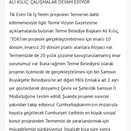
ALİ KILIÇ: ÇALIŞMALAR DEVAM EDİYOR
‘İlk Evim İlk İş Yerim’ projesinin Terme’nin dahil
edilmemesiyle ilgili Terme Vizyon Gazetesi’ne
açıklamalarda bulunan Terme Belediye Başkanı Ali Kılıç,
“TOKİ’nin projesini gerçekleştirebilmesi için imarlı 10
dönüm, imarsız 20 dönüm planlı alanlara ihtiyacı var.
Termemizde de 20 yıllık çözüme kavuşturulamamış imar
sorunumuz var. Buna rağmen Terme Belediyesi olarak
projenin ilçemizde de gerçekleştirilmesi için biri Samsun
Büyükşehir Belediyesi’ne ait diğeri Milli Emlak’a ait 2 ayrı
yer gösterilerek dosyamız Çevre ve Şehircilik Samsun İl
Müdürlüğü’ne teslim edildi. Şuanda projenin sürecini
yakından takip ediyoruz. Cumhurbaşkanımızın imzasıyla
hayata geçirilecek Cumhuriyet tarihinin en büyük sosyal
konut projesinden Termemizi de yararlandırmak için
mücadelemizi sürdürüyoruz. İnşallah kısa süre sonra