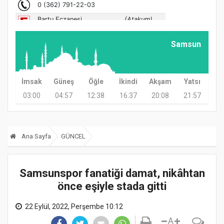
Samsun
İmsak
Güneş
Öğle
İkindi
Akşam
Yatsı
03:00
04:57
12:38
16:37
20:08
21:57
Ana Sayfa
GÜNCEL
Samsunspor fanatiği damat, nikâhtan
önce eşiyle stada gitti
22 Eylül, 2022, Perşembe 10:12
A