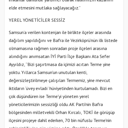
elde etmesini mutlaka sağlayacağız.”
YEREL YÖNETİCİLER SESSİZ
Samsun’a verilen kontenjan ile birlikte ilçeler arasında
dağılım yapıldığını ve Bafra ile Vezirköprü’nün ilk listede
olmamasına rağmen sonradan proje ilçeleri arasına
alındığını anımsatan İYİ Parti İlçe Başkanı Ata Sefer
Ayyıldız, “Bizi şaşırtmasa da içimizi acıtan Terme yine
yoktu. Yıllarca Samsun'un unutulan kenti,
değersizleştirilmeye çalışılan Termemiz, yine mevcut
iktidarın ‘üvey evladı’ hüviyetinden kurtulamadı. Bizi en
çok düşündüren ise Terme'yi yöneten yerel
yöneticilerimizin sessizliği oldu. AK Parti'nin Bafra
bölgesinden milletvekili Orhan Kırcalı, TOKİ ile görüşüp
ilçesini projeye dahil ederken, 70 bin nüfuslu Terme'nin