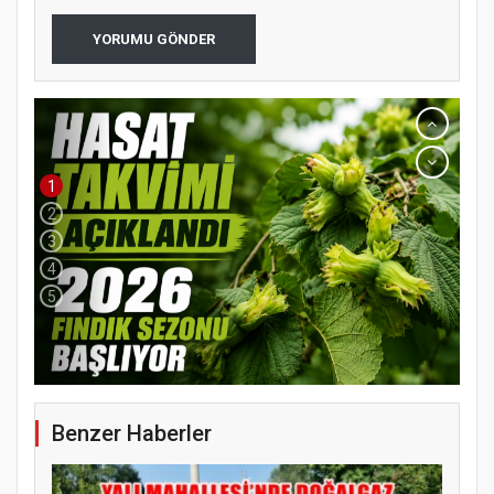
YORUMU GÖNDER
1
2
3
4
5
YENİ PARTİ TERME İLÇE BAŞKANLIĞINDA
ÜYE KATILIM PROGRAMI
Benzer Haberler