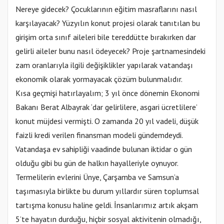
Nereye gidecek? Çocuklarının eğitim masraflarını nasıl
karşılayacak? Yüzyılın konut projesi olarak tanıtılan bu
girişim orta sınıf aileleri bile tereddütte bırakırken dar
gelirli aileler bunu nasıl ödeyecek? Proje şartnamesindeki
zam oranlarıyla ilgili değişiklikler yapılarak vatandaşı
ekonomik olarak yormayacak çözüm bulunmalıdır.
Kısa geçmişi hatırlayalım; 3 yıl önce dönemin Ekonomi
Bakanı Berat Albayrak ‘dar gelirlilere, asgari ücretlilere’
konut müjdesi vermişti. O zamanda 20 yıl vadeli, düşük
faizli kredi verilen finansman modeli gündemdeydi.
Vatandaşa ev sahipliği vaadinde bulunan iktidar o gün
olduğu gibi bu gün de halkın hayalleriyle oynuyor.
Termelilerin evlerini Ünye, Çarşamba ve Samsun’a
taşımasıyla birlikte bu durum yıllardır süren toplumsal
tartışma konusu haline geldi. İnsanlarımız artık akşam
5’te hayatın durduğu, hiçbir sosyal aktivitenin olmadığı,