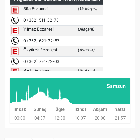
Samsun
İmsak
Güneş
Öğle
İkindi
Akşam
Yatsı
03:00
04:57
12:38
16:37
20:08
21:57