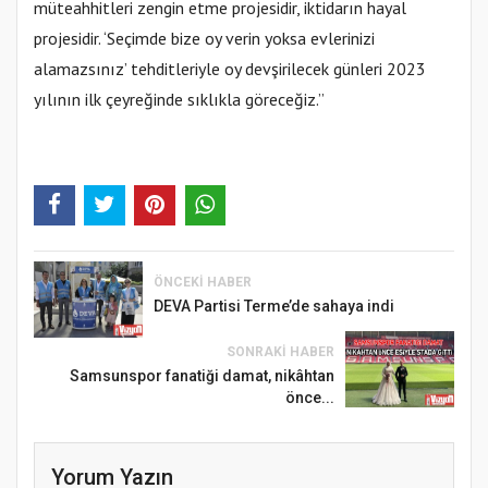
müteahhitleri zengin etme projesidir, iktidarın hayal
projesidir. ‘Seçimde bize oy verin yoksa evlerinizi
alamazsınız’ tehditleriyle oy devşirilecek günleri 2023
yılının ilk çeyreğinde sıklıkla göreceğiz.”
ÖNCEKI HABER
DEVA Partisi Terme’de sahaya indi
SONRAKI HABER
Samsunspor fanatiği damat, nikâhtan
önce...
Yorum Yazın