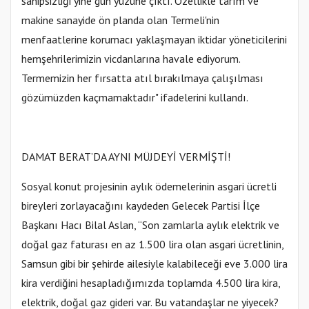
sahipsizliği yine gün yüzüne çıktı. Özellikle tarım ve
makine sanayide ön planda olan Termeli'nin
menfaatlerine korumacı yaklaşmayan iktidar yöneticilerini
hemşehrilerimizin vicdanlarına havale ediyorum.
Termemizin her fırsatta atıl bırakılmaya çalışılması
gözümüzden kaçmamaktadır" ifadelerini kullandı.
DAMAT BERAT’DA AYNI MÜJDEYİ VERMİŞTİ!
Sosyal konut projesinin aylık ödemelerinin asgari ücretli
bireyleri zorlayacağını kaydeden Gelecek Partisi İlçe
Başkanı Hacı Bilal Aslan, “Son zamlarla aylık elektrik ve
doğal gaz faturası en az 1.500 lira olan asgari ücretlinin,
Samsun gibi bir şehirde ailesiyle kalabileceği eve 3.000 lira
kira verdiğini hesapladığımızda toplamda 4.500 lira kira,
elektrik, doğal gaz gideri var. Bu vatandaşlar ne yiyecek?