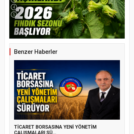
4
5
YENİ PARTİ TERME İLÇE BAŞKANLIĞINDA
ÜYE KATILIM PROGRAMI
Benzer Haberler
TİCARET BORSASINA YENİ YÖNETİM
ÇALIŞMALARI SÜ...