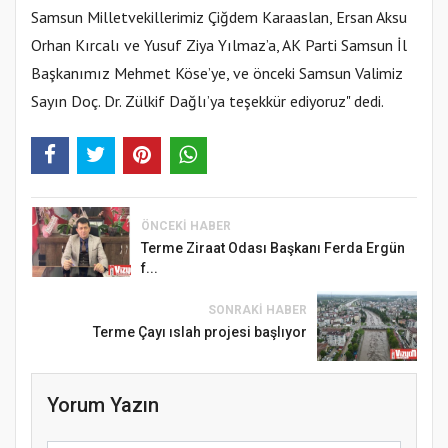
Samsun Milletvekillerimiz Çiğdem Karaaslan, Ersan Aksu
Orhan Kırcalı ve Yusuf Ziya Yılmaz’a, AK Parti Samsun İl
Başkanımız Mehmet Köse’ye, ve önceki Samsun Valimiz
Sayın Doç. Dr. Zülkif Dağlı’ya teşekkür ediyoruz" dedi.
ÖNCEKI HABER
Terme Ziraat Odası Başkanı Ferda Ergün
f...
SONRAKI HABER
Terme Çayı ıslah projesi başlıyor
Yorum Yazın