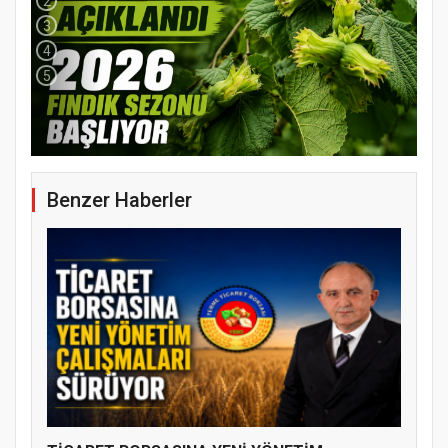
2
3
4
5
YENİ PARTİ TERME İLÇE BAŞKANLIĞINDA
ÜYE KATILIM PROGRAMI
Benzer Haberler