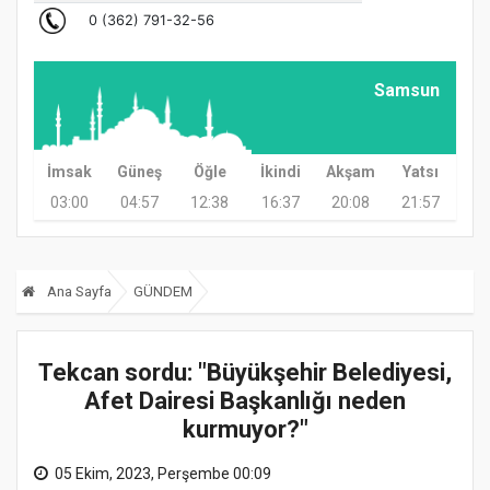
Samsun
İmsak
Güneş
Öğle
İkindi
Akşam
Yatsı
03:00
04:57
12:38
16:37
20:08
21:57
Ana Sayfa
GÜNDEM
Tekcan sordu: "Büyükşehir Belediyesi,
Afet Dairesi Başkanlığı neden
kurmuyor?"
05 Ekim, 2023, Perşembe 00:09