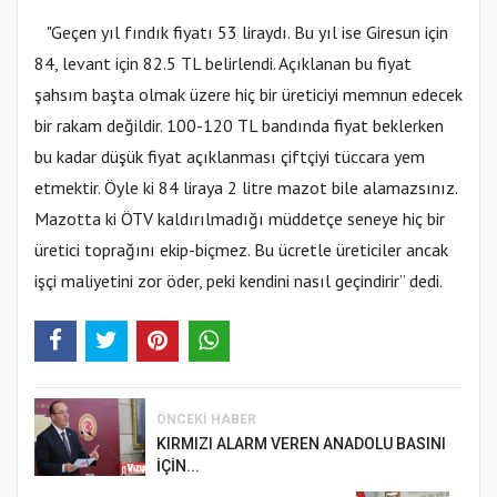
"Geçen yıl fındık fiyatı 53 liraydı. Bu yıl ise Giresun için
84, levant için 82.5 TL belirlendi. Açıklanan bu fiyat
şahsım başta olmak üzere hiç bir üreticiyi memnun edecek
bir rakam değildir. 100-120 TL bandında fiyat beklerken
bu kadar düşük fiyat açıklanması çiftçiyi tüccara yem
etmektir. Öyle ki 84 liraya 2 litre mazot bile alamazsınız.
Mazotta ki ÖTV kaldırılmadığı müddetçe seneye hiç bir
üretici toprağını ekip-biçmez. Bu ücretle üreticiler ancak
işçi maliyetini zor öder, peki kendini nasıl geçindirir” dedi.
ÖNCEKI HABER
KIRMIZI ALARM VEREN ANADOLU BASINI
İÇİN...