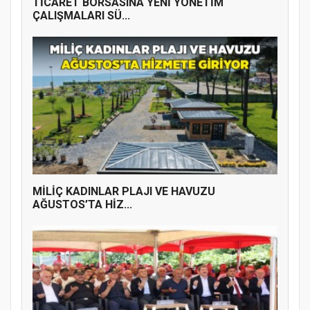
TİCARET BORSASINA YENİ YÖNETİM
ÇALIŞMALARI SÜ...
MİLİÇ KADINLAR PLAJI VE HAVUZU
AĞUSTOS’TA HİZ...