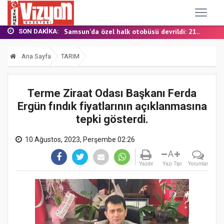
TERME MHP’DE KONGRE HEYECANI
YALI MAHALLESİ’NDE DOĞALGAZ İÇİN İLK KAZ...
Samsun’da özel halk otobüsü devrildi: 21...
SON DAKIKA:
BAŞKAN ŞENOL KUL: “TERME'DE YOL YATIRIML...
FINDIK BAHÇESİNDE YANMIŞ HALDE ÖLÜ BULUN...
Ana Sayfa
TARIM
TERME MHP’DE KONGRE HEYECANI
YALI MAHALLESİ’NDE DOĞALGAZ İÇİN İLK KAZ...
Terme Ziraat Odası Başkanı Ferda
Ergün fındık fiyatlarının açıklanmasına
tepki gösterdi.
10 Ağustos, 2023, Perşembe 02:26
A
Yazdır
Yazı Tipi
Yorumlar