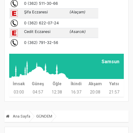
Samsun
İmsak
Güneş
Öğle
İkindi
Akşam
Yatsı
03:00
04:57
12:38
16:37
20:08
21:57
Ana Sayfa
GÜNDEM