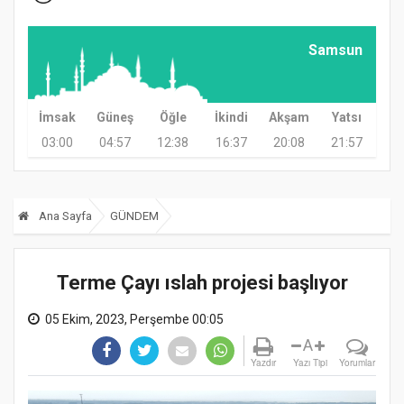
Samsun
İmsak
Güneş
Öğle
İkindi
Akşam
Yatsı
03:00
04:57
12:38
16:37
20:08
21:57
Ana Sayfa
GÜNDEM
Terme Çayı ıslah projesi başlıyor
05 Ekim, 2023, Perşembe 00:05
A
Yazdır
Yazı Tipi
Yorumlar