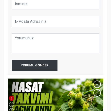
YORUMU GÖNDER
1
2
3