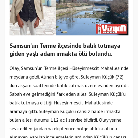
Samsun’un Terme ilçesinde balık tutmaya
giden yaşlı adam ırmakta ölü bulundu.
Olay, Samsun’un Terme ilçesi Hüseyinmescit Mahallesi’nde
meydana geldi. Alınan bilgiye göre, Süleyman Küçük (72)
dün akşam saatlerinde balık tutmak üzere evinden ayrıldı.
Sabah eve gelmediğini fark eden ailesi Süleyman Küçük’ü
balık tutmaya gittiği Hüseyinmescit Mahallesi’nde
aramaya gitti. Süleyman Küçük’ü cansız halde ırmakta
bulan ailesi durumu 112 acil servise bildirdi. Olay yerine
sevk edilen jandarma ekiplerince bölge abluka altına
alınırken, yapılan incelemelerin ardından Küçük’ün cansız