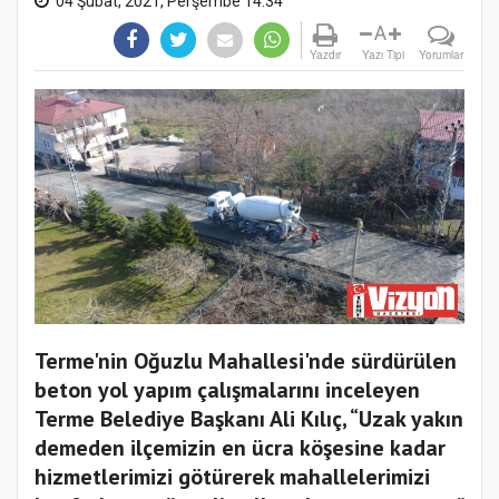
04 Şubat, 2021, Perşembe 14:34
A
Yazdır
Yazı Tipi
Yorumlar
Terme'nin Oğuzlu Mahallesi'nde sürdürülen
beton yol yapım çalışmalarını inceleyen
Terme Belediye Başkanı Ali Kılıç, “Uzak yakın
demeden ilçemizin en ücra köşesine kadar
hizmetlerimizi götürerek mahallelerimizi