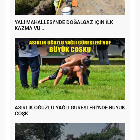
YALI MAHALLESİ’NDE DOĞALGAZ İÇİN İLK
KAZMA VU...
ASIRLIK OĞUZLU YAĞLI GÜREŞLERİ’NDE BÜYÜK
COŞK...