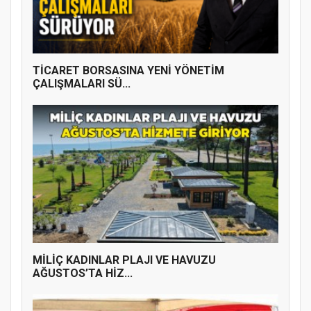
YENİ PARTİ TERME İLÇE BAŞKANLIĞINDA
ÜYE KATILIM PROGRAMI
TİCARET BORSASINA YENİ YÖNETİM
ÇALIŞMALARI SÜ...
MİLİÇ KADINLAR PLAJI VE HAVUZU
AĞUSTOS’TA HİZ...