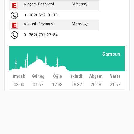
Samsun
İmsak
Güneş
Öğle
İkindi
Akşam
Yatsı
03:00
04:57
12:38
16:37
20:08
21:57