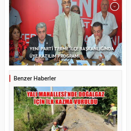
YENİ PARTİ TERME İLÇE BAŞKANLIĞINDA
ÜYE KATILIM PROGRAMI
Benzer Haberler