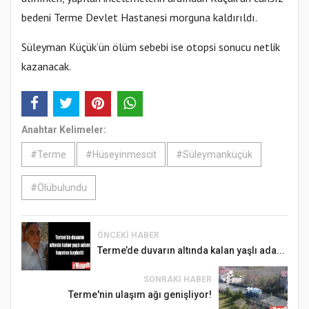
bedeni Terme Devlet Hastanesi morguna kaldırıldı.
Süleyman Küçük’ün ölüm sebebi ise otopsi sonucu netlik
kazanacak.
Anahtar Kelimeler:
#Terme
#Hüseyinmescit
#Süleymanküçük
#Ölübulundu
ÖNCEKI HABER
Terme’de duvarın altında kalan yaşlı ada...
SONRAKI HABER
Terme'nin ulaşım ağı genişliyor!