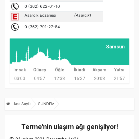
Samsun
İmsak
Güneş
Öğle
İkindi
Akşam
Yatsı
03:00
04:57
12:38
16:37
20:08
21:57
Ana Sayfa
GÜNDEM
Terme'nin ulaşım ağı genişliyor!