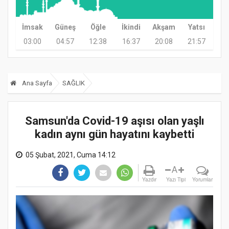
İmsak
Güneş
Öğle
İkindi
Akşam
Yatsı
03:00
04:57
12:38
16:37
20:08
21:57
Ana Sayfa
SAĞLIK
Samsun'da Covid-19 aşısı olan yaşlı
kadın aynı gün hayatını kaybetti
05 Şubat, 2021, Cuma 14:12
A
Yazdır
Yazı Tipi
Yorumlar