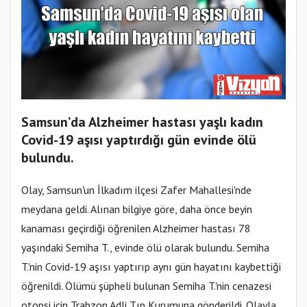
Samsun’da Alzheimer hastası yaşlı kadın
Covid-19 aşısı yaptırdığı gün evinde ölü
bulundu.
Olay, Samsun'un İlkadım ilçesi Zafer Mahallesi'nde
meydana geldi. Alınan bilgiye göre, daha önce beyin
kanaması geçirdiği öğrenilen Alzheimer hastası 78
yaşındaki Semiha T., evinde ölü olarak bulundu. Semiha
T.'nin Covid-19 aşısı yaptırıp aynı gün hayatını kaybettiği
öğrenildi. Ölümü şüpheli bulunan Semiha T.'nin cenazesi
otopsi için Trabzon Adli Tıp Kurumuna gönderildi. Olayla