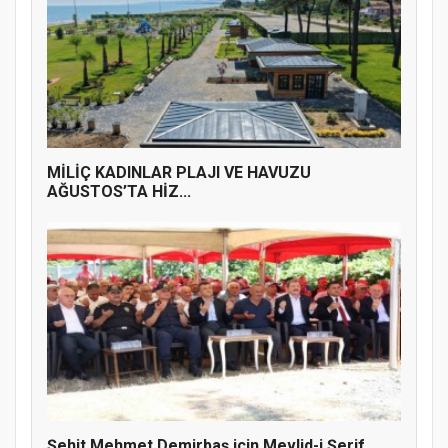
MİLİÇ KADINLAR PLAJI VE HAVUZU
AĞUSTOS’TA HİZ...
Şehit Mehmet Demirbaş için Mevlid-i Şerif