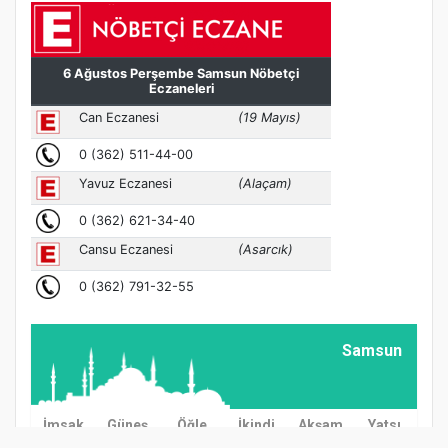
Samsun
İmsak
Güneş
Öğle
İkindi
Akşam
Yatsı