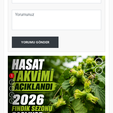
YORUMU GÖNDER
1
2
3
4
5