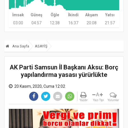
İmsak
Güneş
Öğle
İkindi
Akşam
Yatsı
03:00
04:57
12:38
16:37
20:08
21:57
Ana Sayfa
ASAYİŞ
AK Parti Samsun İl Başkanı Aksu: Borç
yapılandırma yasası yürürlükte
20 Kasım, 2020, Cuma 12:02
A
Yazdır
Yazı Tipi
Yorumlar