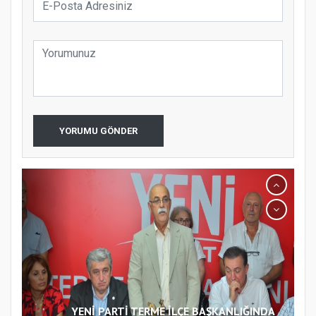
YORUMU GÖNDER
YENİ PARTİ TERME İLÇE BAŞKANLIĞINDA