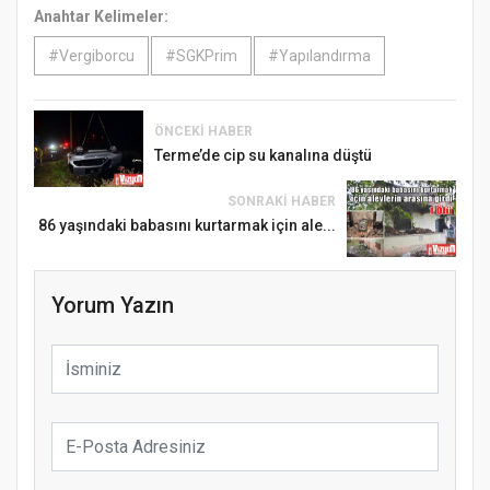
Anahtar Kelimeler:
#Vergiborcu
#SGKPrim
#Yapılandırma
ÖNCEKI HABER
Terme’de cip su kanalına düştü
SONRAKI HABER
86 yaşındaki babasını kurtarmak için ale...
Yorum Yazın