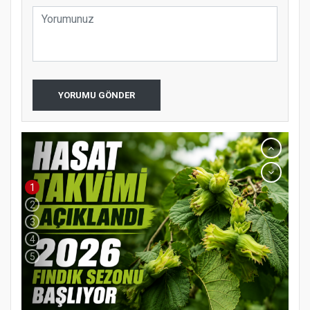
YORUMU GÖNDER
1
2
3
4
5