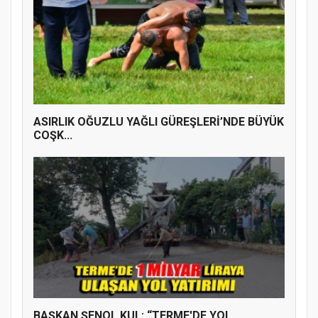
ASIRLIK OĞUZLU YAĞLI GÜREŞLERİ’NDE BÜYÜK
COŞK...
BAŞKAN ŞENOL KUL: “TERME'DE YOL