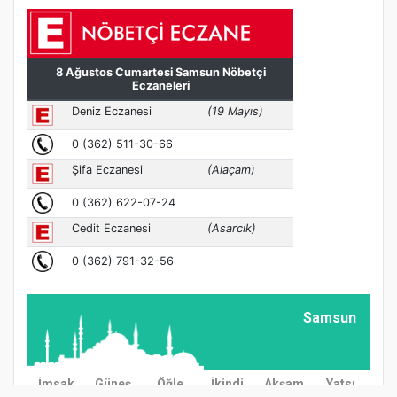
Samsun
İmsak
Güneş
Öğle
İkindi
Akşam
Yatsı