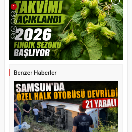
1
2
3
4
5
Benzer Haberler
YENİ PARTİ TERME İLÇE BAŞKANLIĞINDA
ÜYE KATILIM PROGRAMI