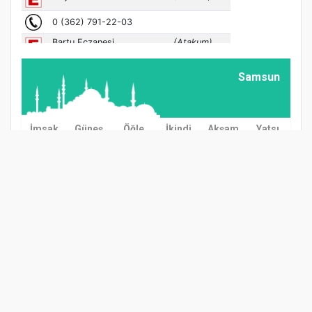
Samsun
İmsak
Güneş
Öğle
İkindi
Akşam
Yatsı
03:00
04:57
12:38
16:37
20:08
21:57