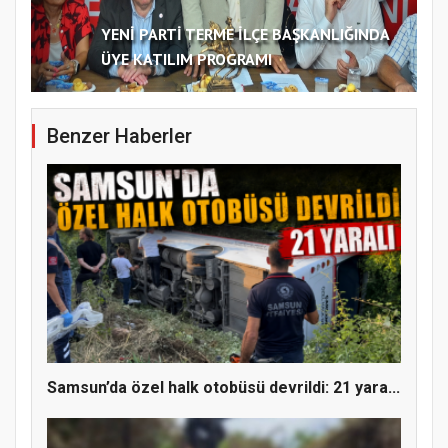
YENİ PARTİ TERME İLÇE BAŞKANLIĞINDA
ÜYE KATILIM PROGRAMI
Benzer Haberler
Samsun’da özel halk otobüsü devrildi: 21 yara...