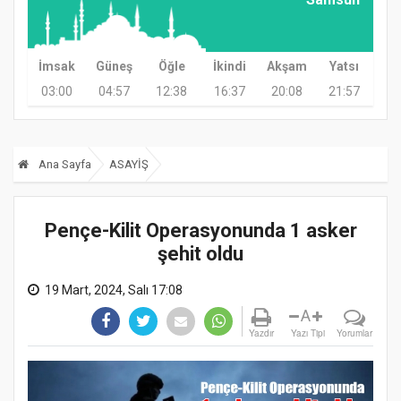
İmsak
Güneş
Öğle
İkindi
Akşam
Yatsı
03:00
04:57
12:38
16:37
20:08
21:57
Ana Sayfa
ASAYİŞ
Pençe-Kilit Operasyonunda 1 asker
şehit oldu
19 Mart, 2024, Salı 17:08
A
Yazdır
Yazı Tipi
Yorumlar