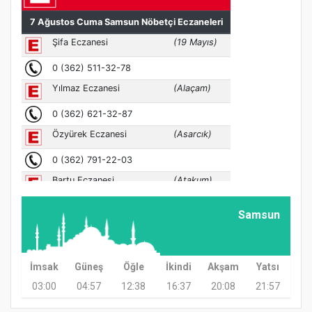
Samsun
İmsak
Güneş
Öğle
İkindi
Akşam
Yatsı
03:00
04:57
12:38
16:37
20:08
21:57