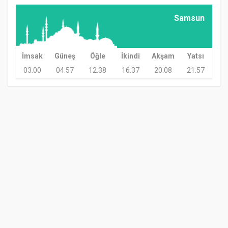
Samsun
İmsak
Güneş
Öğle
İkindi
Akşam
Yatsı
03:00
04:57
12:38
16:37
20:08
21:57
GÜNDEM
TARIM
GÜNCEL
ASAYİŞ
SAĞLIK
SİYASET