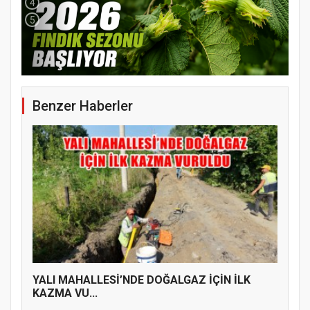
4
5
Benzer Haberler
YENİ PARTİ TERME İLÇE BAŞKANLIĞINDA
ÜYE KATILIM PROGRAMI
YALI MAHALLESİ’NDE DOĞALGAZ İÇİN İLK
KAZMA VU...