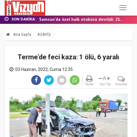
TERME MHP’DE KONGRE HEYECANI
YALI MAHALLESİ’NDE DOĞALGAZ İÇİN İLK KAZ...
Samsun’da özel halk otobüsü devrildi: 21...
SON DAKIKA:
BAŞKAN ŞENOL KUL: “TERME'DE YOL YATIRIML...
FINDIK BAHÇESİNDE YANMIŞ HALDE ÖLÜ BULUN...
Ana Sayfa
ASAYİŞ
TERME MHP’DE KONGRE HEYECANI
YALI MAHALLESİ’NDE DOĞALGAZ İÇİN İLK KAZ...
Terme’de feci kaza: 1 ölü, 6 yaralı
03 Haziran, 2022, Cuma 12:35
A
Yazdır
Yazı Tipi
Yorumlar