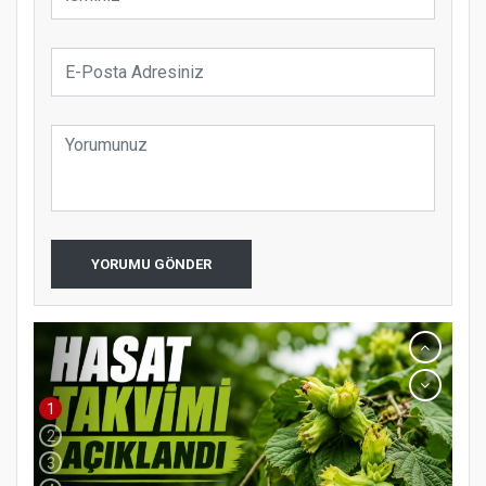
YORUMU GÖNDER
1
2
3