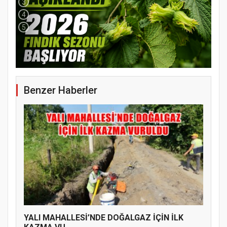
3
4
5
Benzer Haberler
YENİ PARTİ TERME İLÇE BAŞKANLIĞINDA
ÜYE KATILIM PROGRAMI
YALI MAHALLESİ’NDE DOĞALGAZ İÇİN İLK