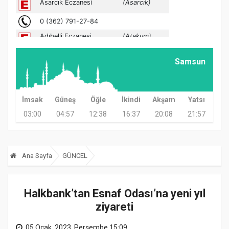
Samsun
İmsak
Güneş
Öğle
İkindi
Akşam
Yatsı
03:00
04:57
12:38
16:37
20:08
21:57
Ana Sayfa
GÜNCEL
Halkbank’tan Esnaf Odası’na yeni yıl
ziyareti
05 Ocak, 2023, Perşembe 15:09