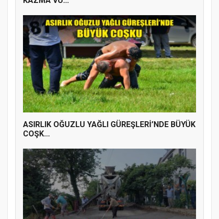
KAZMA VU...
ASIRLIK OĞUZLU YAĞLI GÜREŞLERİ’NDE BÜYÜK
COŞK...