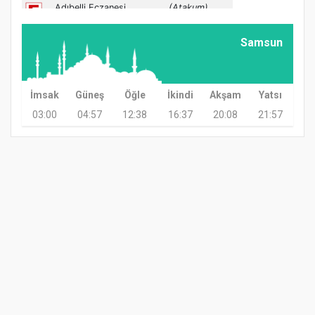
Samsun
İmsak
Güneş
Öğle
İkindi
Akşam
Yatsı
03:00
04:57
12:38
16:37
20:08
21:57
GÜNDEM
TARIM
GÜNCEL
ASAYİŞ
SAĞLIK
SİYASET