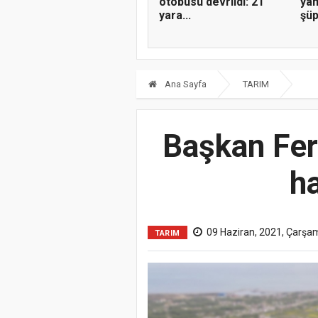
otobüsü devrildi: 21
yan
yara...
şüp
Ana Sayfa
TARIM
Başkan Fer
ha
09 Haziran, 2021, Çarşa
TARIM