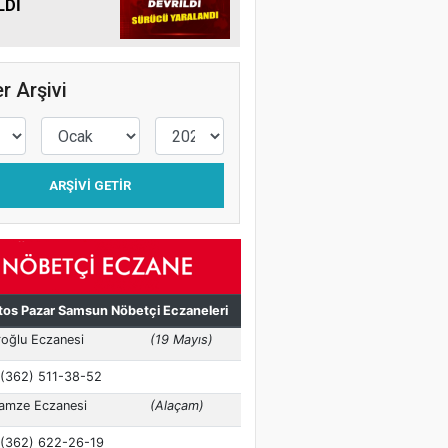
LDİ
r Arşivi
ARŞIVI GETIR