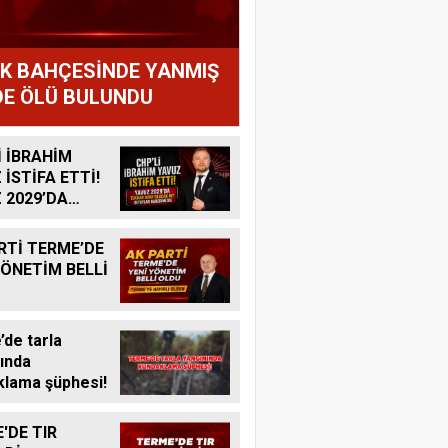
IK BAHÇESİNDE YANMIŞ
E ÖLÜ BULUNDU
İ İBRAHİM
 İSTİFA ETTİ!
 2029’DA
R ADAY
K MI?
RTİ TERME’DE
YÖNETİM BELLİ
de tarla
ında
lama şüphesi!
'DE TIR