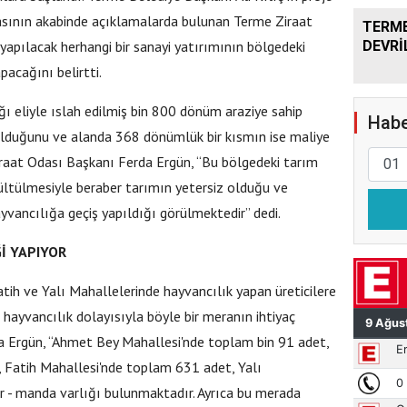
asının akabinde açıklamalarda bulunan Terme Ziraat
TERME
DEVRİ
apılacak herhangi bir sanayi yatırımının bölgedeki
acağını belirtti.
 eliyle ıslah edilmiş bin 800 dönüm araziye sahip
Habe
olduğunu ve alanda 368 dönümlük bir kısmın ise maliye
raat Odası Başkanı Ferda Ergün, “Bu bölgedeki tarım
çültülmesiyle beraber tarımın yetersiz olduğu ve
vancılığa geçiş yapıldığı görülmektedir” dedi.
İ YAPIYOR
ih ve Yalı Mahallelerinde hayvancılık yapan üreticilere
n hayvancılık dolayısıyla böyle bir meranın ihtiyaç
a Ergün, “Ahmet Bey Mahallesi'nde toplam bin 91 adet,
 Fatih Mahallesi'nde toplam 631 adet, Yalı
r - manda varlığı bulunmaktadır. Ayrıca bu merada