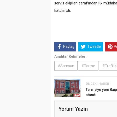
servis ekipleri tarafından ilk müdah
kaldırıldı.
Paylaş
Tweetle
P
Anahtar Kelimeler:
#Samsun
#Terme
#Trafikk
ÖNCEKI HABER
Terme’ye yeni Baş
atandı
Yorum Yazın