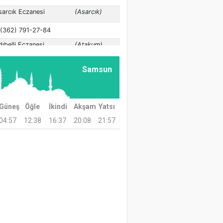
Samsun
Güneş
Öğle
İkindi
Akşam
Yatsı
04:57
12:38
16:37
20:08
21:57