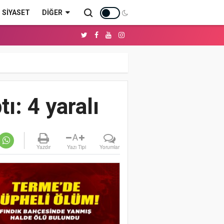
SİYASET
DIĞER
ı: 4 yaralı
A
Yazdır
Yazı Tipi
Yorumlar