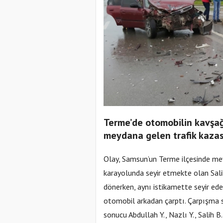
Terme’de otomobilin kavşa
meydana gelen trafik kazası
Olay, Samsun’un Terme ilçesinde mey
karayolunda seyir etmekte olan Sali
dönerken, aynı istikamette seyir ed
otomobil arkadan çarptı. Çarpışma
sonucu Abdullah Y., Nazlı Y., Salih B