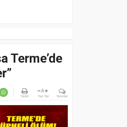
sa Terme’de
er”
A
Yazdır
Yazı Tipi
Yorumlar