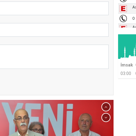
İmsak
03:00