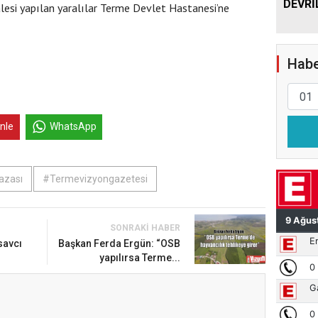
DEVRİ
alesi yapılan yaralılar Terme Devlet Hastanesi’ne
Habe
inle
WhatsApp
azası
#Termevizyongazetesi
SONRAKI HABER
savcı
Başkan Ferda Ergün: “OSB
yapılırsa Terme...