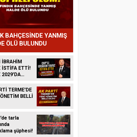
IK BAHÇESİNDE YANMIŞ
E ÖLÜ BULUNDU
İ İBRAHİM
 İSTİFA ETTİ!
 2029’DA
R ADAY
K MI?
RTİ TERME’DE
YÖNETİM BELLİ
de tarla
ında
lama şüphesi!