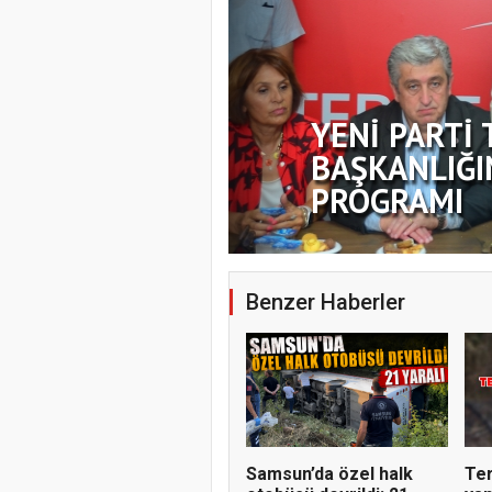
YENİ PARTİ 
BAŞKANLIĞI
PROGRAMI
Benzer Haberler
Samsun’da özel halk
Ter