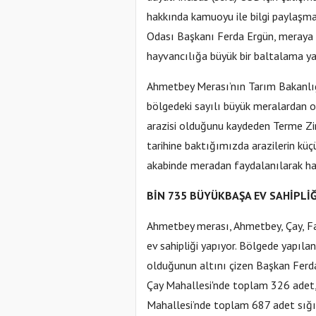
hakkında kamuoyu ile bilgi paylaşm
Odası Başkanı Ferda Ergün, meraya y
hayvancılığa büyük bir baltalama yap
Ahmetbey Merası’nın Tarım Bakanlığı
bölgedeki sayılı büyük meralardan 
arazisi olduğunu kaydeden Terme Zi
tarihine baktığımızda arazilerin kü
akabinde meradan faydalanılarak hay
BİN 735 BÜYÜKBAŞA EV SAHİPLİĞ
Ahmetbey merası, Ahmetbey, Çay, Fat
ev sahipliği yapıyor. Bölgede yapıla
olduğunun altını çizen Başkan Ferd
Çay Mahallesi'nde toplam 326 adet,
Mahallesi’nde toplam 687 adet sığı