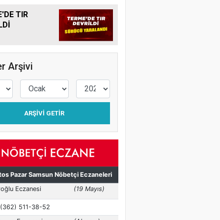
'DE TIR
LDİ
r Arşivi
ARŞIVI GETIR