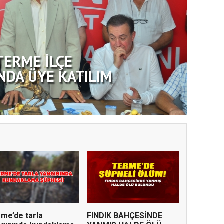
TERME İLÇE
NDA ÜYE KATILIM
me’de tarla
FINDIK BAHÇESİNDE