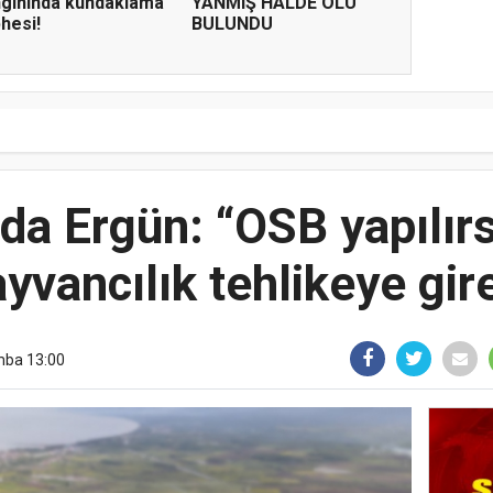
gınında kundaklama
YANMIŞ HALDE ÖLÜ
hesi!
BULUNDU
da Ergün: “OSB yapılır
yvancılık tehlikeye gir
mba 13:00