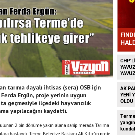
FIND
HALD
CHP’L
YAVUZ
YAVUZ
TEKRA
OLACA
n tarıma dayalı ihtisas (sera) OSB için
AK PA
 Ferda Ergün, proje yerinin uygun
YENİ 
OLDU
ta geçmesiyle ilçedeki hayvancılık
ama yapılacağını kaydetti.
Terme’
yangın
bulunan 2 bin dönüme yakın alana sahip merada Tarıma
kundak
alara başlandı. Terme Belediye Başkanı Ali Kılıç’ın proje