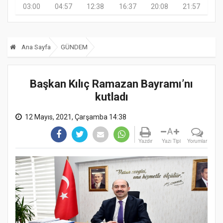
03:00
04:57
12:38
16:37
20:08
21:57
Ana Sayfa
GÜNDEM
Başkan Kılıç Ramazan Bayramı’nı
kutladı
12 Mayıs, 2021, Çarşamba 14:38
A
Yazdır
Yazı Tipi
Yorumlar