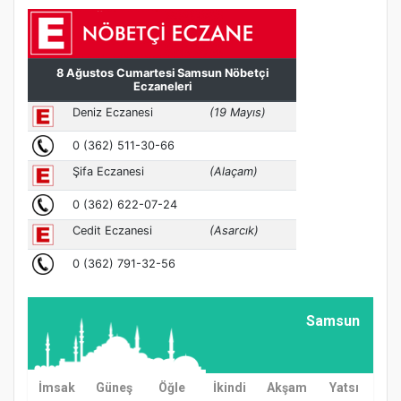
Samsun
İmsak
Güneş
Öğle
İkindi
Akşam
Yatsı