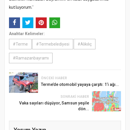
kutluyorum.”
Anahtar Kelimeler:
#Terme
#Termebelediyesi
#Alikılıç
#Ramazanbayramı
ÖNCEKI HABER
Terme’de otomobil yayaya çarptı: 1’i ağı...
SONRAKI HABER
Vaka sayıları düşüyor, Samsun yeşile
dön...
Yorum Yazın