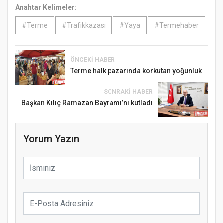
Anahtar Kelimeler:
#Terme
#Trafikkazası
#Yaya
#Termehaber
ÖNCEKI HABER
Terme halk pazarında korkutan yoğunluk
SONRAKI HABER
Başkan Kılıç Ramazan Bayramı’nı kutladı
Yorum Yazın