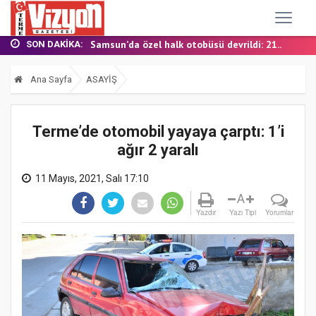
TERME MHP’DE KONGRE HEYECANI
YALI MAHALLESİ’NDE DOĞALGAZ İÇİN İLK KAZ...
Samsun’da özel halk otobüsü devrildi: 21...
SON DAKIKA:
BAŞKAN ŞENOL KUL: “TERME'DE YOL YATIRIML...
FINDIK BAHÇESİNDE YANMIŞ HALDE ÖLÜ BULUN...
Ana Sayfa
ASAYİŞ
TERME MHP’DE KONGRE HEYECANI
YALI MAHALLESİ’NDE DOĞALGAZ İÇİN İLK KAZ...
Terme’de otomobil yayaya çarptı: 1’i
ağır 2 yaralı
11 Mayıs, 2021, Salı 17:10
A
Yazdır
Yazı Tipi
Yorumlar