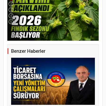
2
3
4
5
Benzer Haberler
YENİ PARTİ TERME İLÇE BAŞKANLIĞINDA
ÜYE KATILIM PROGRAMI