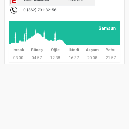
Samsun
İmsak
Güneş
Öğle
İkindi
Akşam
Yatsı
03:00
04:57
12:38
16:37
20:08
21:57