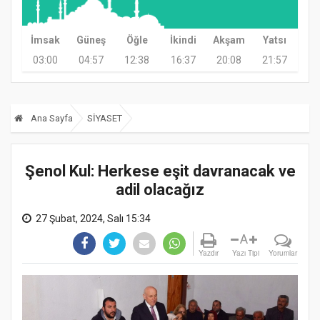
İmsak
Güneş
Öğle
İkindi
Akşam
Yatsı
03:00
04:57
12:38
16:37
20:08
21:57
Ana Sayfa
SİYASET
Şenol Kul: Herkese eşit davranacak ve
adil olacağız
27 Şubat, 2024, Salı 15:34
A
Yazdır
Yazı Tipi
Yorumlar