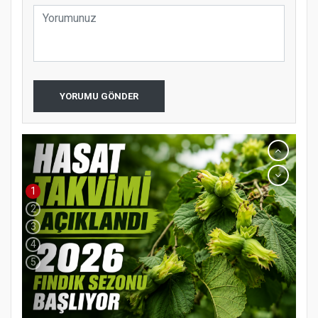
YORUMU GÖNDER
1
2
3
4
5