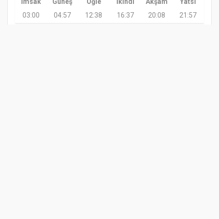
İmsak
Güneş
Öğle
İkindi
Akşam
Yatsı
03:00
04:57
12:38
16:37
20:08
21:57
GÜNDEM
TARIM
GÜNCEL
ASAYİŞ
SAĞLIK
SİYASET
TERME VIZYON GAZETESI 2020
Yazılım |
Onemsoft