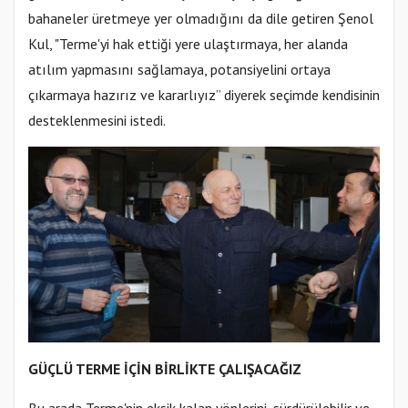
bahaneler üretmeye yer olmadığını da dile getiren Şenol
Kul, "Terme'yi hak ettiği yere ulaştırmaya, her alanda
atılım yapmasını sağlamaya, potansiyelini ortaya
çıkarmaya hazırız ve kararlıyız” diyerek seçimde kendisinin
desteklenmesini istedi.
GÜÇLÜ TERME İÇİN BİRLİKTE ÇALIŞACAĞIZ
Bu arada Terme'nin eksik kalan yönlerini, sürdürülebilir ve