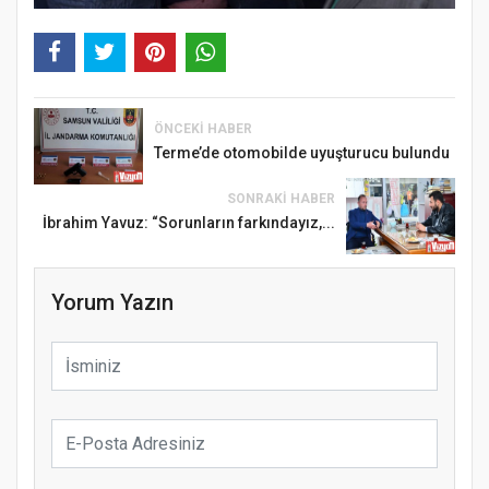
ÖNCEKI HABER
Terme’de otomobilde uyuşturucu bulundu
SONRAKI HABER
İbrahim Yavuz: “Sorunların farkındayız,...
Yorum Yazın