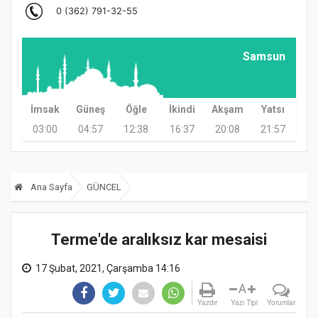
Samsun
İmsak
Güneş
Öğle
İkindi
Akşam
Yatsı
03:00
04:57
12:38
16:37
20:08
21:57
Ana Sayfa
GÜNCEL
Terme'de aralıksız kar mesaisi
17 Şubat, 2021, Çarşamba 14:16
A
Yazdır
Yazı Tipi
Yorumlar