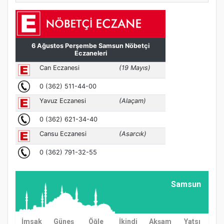
Samsun
İmsak
Güneş
Öğle
İkindi
Akşam
Yatsı