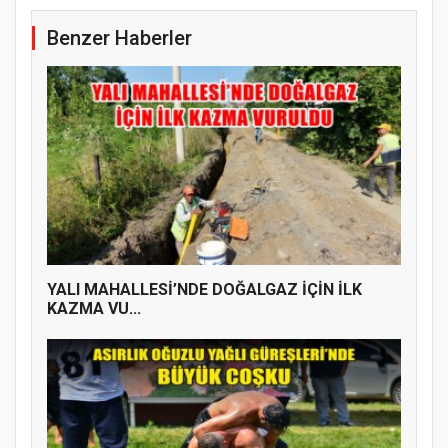
Benzer Haberler
YENİ PARTİ TERME İLÇE BAŞKANLIĞINDA
ÜYE KATILIM PROGRAMI
YALI MAHALLESİ’NDE DOĞALGAZ İÇİN İLK
KAZMA VU...