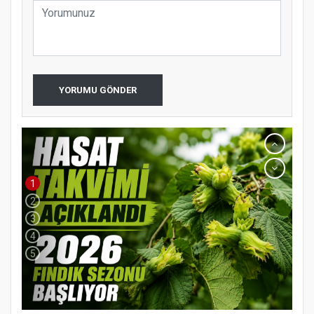
YORUMU GÖNDER
1
2
3
4
5