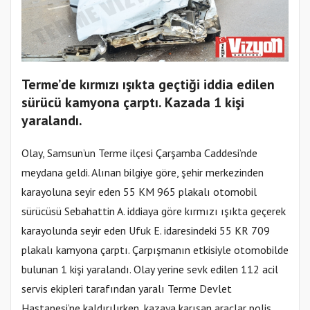
Terme’de kırmızı ışıkta geçtiği iddia edilen
sürücü kamyona çarptı. Kazada 1 kişi
yaralandı.
Olay, Samsun’un Terme ilçesi Çarşamba Caddesi’nde
meydana geldi. Alınan bilgiye göre, şehir merkezinden
karayoluna seyir eden 55 KM 965 plakalı otomobil
sürücüsü Sebahattin A. iddiaya göre kırmızı ışıkta geçerek
karayolunda seyir eden Ufuk E. idaresindeki 55 KR 709
plakalı kamyona çarptı. Çarpışmanın etkisiyle otomobilde
bulunan 1 kişi yaralandı. Olay yerine sevk edilen 112 acil
servis ekipleri tarafından yaralı Terme Devlet
Hastanesi’ne kaldırılırken, kazaya karışan araçlar polis