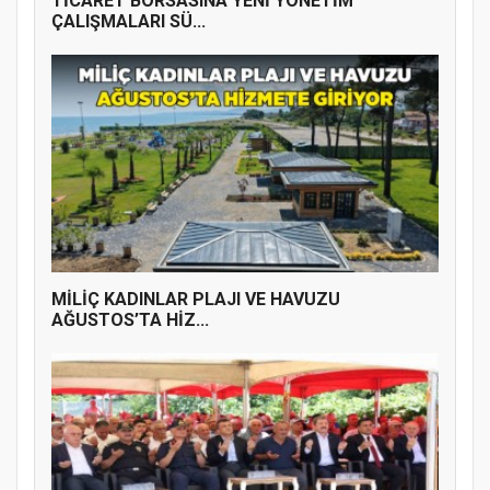
TİCARET BORSASINA YENİ YÖNETİM
ÇALIŞMALARI SÜ...
MİLİÇ KADINLAR PLAJI VE HAVUZU
AĞUSTOS’TA HİZ...