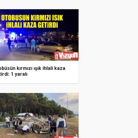
büsün kırmızı ışık ihlali kaza
irdi: 1 yaralı