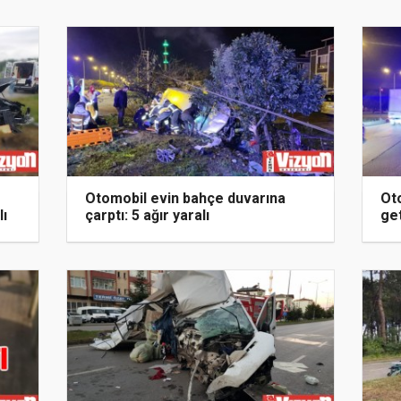
Otomobil evin bahçe duvarına
Oto
lı
çarptı: 5 ağır yaralı
get