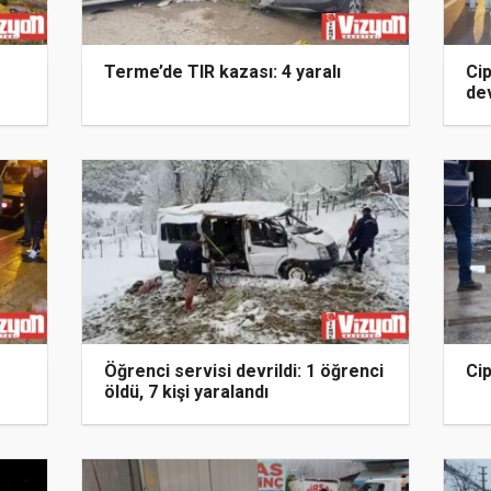
Terme’de TIR kazası: 4 yaralı
Cip
dev
Öğrenci servisi devrildi: 1 öğrenci
Cip
öldü, 7 kişi yaralandı