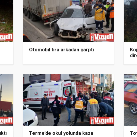
Otomobil tıra arkadan çarptı
Kö
dir
ktı
Terme’de okul yolunda kaza
Tof