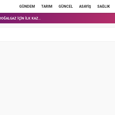
E HEYECANI
GÜNDEM
TARIM
GÜNCEL
ASAYİŞ
SAĞLIK
OĞALGAZ İÇİN İLK KAZ...
obüsü devrildi: 21...
ERME'DE YOL YATIRIML...
ANMIŞ HALDE ÖLÜ BULUN...
E HEYECANI
OĞALGAZ İÇİN İLK KAZ...