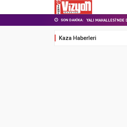
TERME MHP’DE KONGR
YALI MAHALLESİ’NDE D
Samsun’da özel halk ot
SON DAKIKA:
BAŞKAN ŞENOL KUL: “T
FINDIK BAHÇESİNDE Y
Kaza Haberleri
TERME MHP’DE KONGR
YALI MAHALLESİ’NDE D