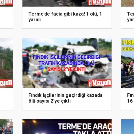
Terme’de facia gibi kaza! 1 ölü, 1
Ter
yaralı
yar
Fındık işçilerinin geçirdiği kazada
Fın
ölü sayısı 2’ye çıktı
16 