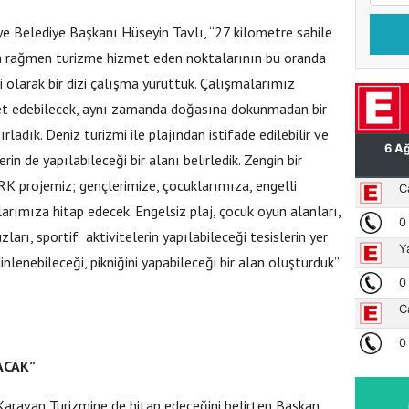
Ünye Belediye Başkanı Hüseyin Tavlı, “27 kilometre sahile
ına rağmen turizme hizmet eden noktalarının bu oranda
olarak bir dizi çalışma yürüttük. Çalışmalarımız
et edebilecek, aynı zamanda doğasına dokunmadan bir
adık. Deniz turizmi ile plajından istifade edilebilir ve
in de yapılabileceği bir alanı belirledik. Zengin bir
K projemiz; gençlerimize, çocuklarımıza, engelli
ımıza hitap edecek. Engelsiz plaj, çocuk oyun alanları,
arı, sportif aktivitelerin yapılabileceği tesislerin yer
nlenebileceği, pikniğini yapabileceği bir alan oluşturduk”
ACAK”
 Karavan Turizmine de hitap edeceğini belirten Başkan