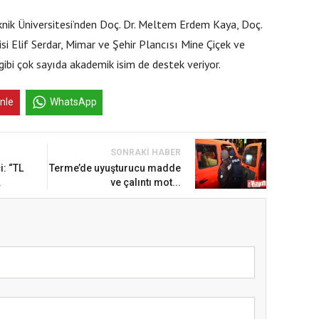
eknik Üniversitesi’nden Doç. Dr. Meltem Erdem Kaya, Doç.
isi Elif Serdar, Mimar ve Şehir Plancısı Mine Çiçek ve
bi çok sayıda akademik isim de destek veriyor.
inle
WhatsApp
SONRAKI HABER
: “TL
Terme’de uyuşturucu madde
.
ve çalıntı mot...