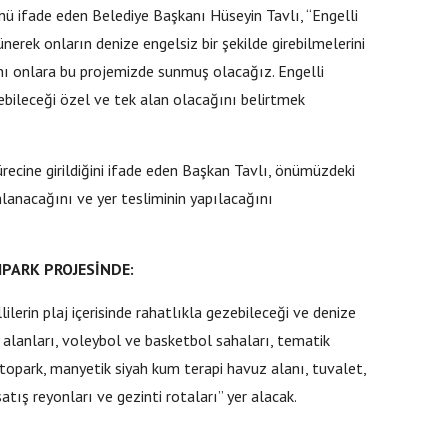
nü ifade eden Belediye Başkanı Hüseyin Tavlı, “Engelli
nerek onların denize engelsiz bir şekilde girebilmelerini
nı onlara bu projemizde sunmuş olacağız. Engelli
ebileceği özel ve tek alan olacağını belirtmek
recine girildiğini ifade eden Başkan Tavlı, önümüzdeki
mlanacağını ve yer tesliminin yapılacağını
PARK PROJESİNDE:
llilerin plaj içerisinde rahatlıkla gezebileceği ve denize
 alanları, voleybol ve basketbol sahaları, tematik
topark, manyetik siyah kum terapi havuz alanı, tuvalet,
satış reyonları ve gezinti rotaları” yer alacak.