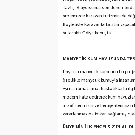
Tavlı, “Biliyorsunuz son dönemlerd
projemizde karavan turizmini de değe
Böylelikle Karavanla tatilini yapac
bulacaktır” diye konuştu.
MANYETİK KUM HAVUZUNDA TER
Ünye’nin manyetik kumunun bu proje
özellikle manyetik kumuyla insanları
Ayrıca romatizmal hastalıklarla ilgil
modern hale getirerek kum havuzlar
misafirlerimizin ve hemşerilerimiz
yararlanmasına imkan sağlamış olaca
ÜNYE’NİN İLK ENGELSİZ PLAJI O