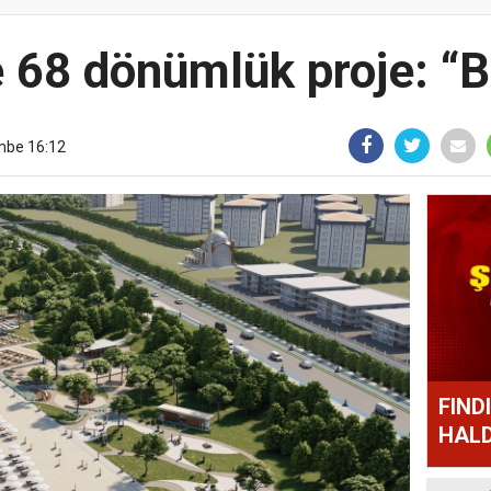
 68 dönümlük proje: “B
mbe 16:12
FIND
HALD