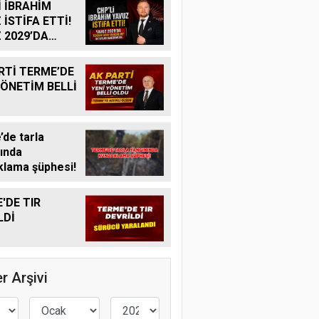
İ İBRAHİM
 İSTİFA ETTİ!
 2029’DA
R ADAY
K MI?
RTİ TERME’DE
YÖNETİM BELLİ
de tarla
ında
lama şüphesi!
'DE TIR
LDİ
r Arşivi