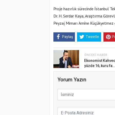
Proje hazırlık sürecinde İstanbul T
Dr. H. Serdar Kaya, Araştırma Görevl
Peyzaj Mimarı Amine Küçükyetmez gi
Paylaş
Tweetle
P
ÖNCEKI HABER
Ekonomist Kahveci
yüzde 16, kuru fa..
Yorum Yazın