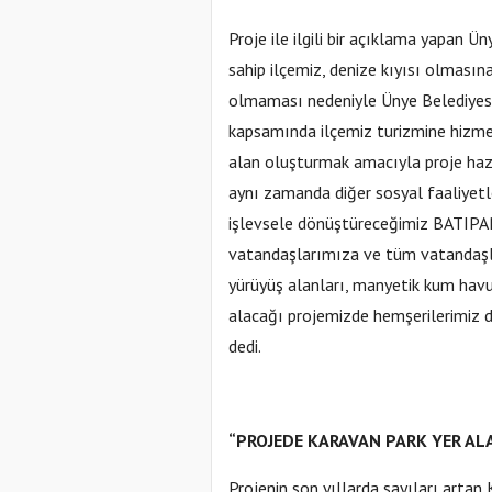
Proje ile ilgili bir açıklama yapan 
sahip ilçemiz, denize kıyısı olmas
olmaması nedeniyle Ünye Belediyesi 
kapsamında ilçemiz turizmine hizm
alan oluşturmak amacıyla proje hazırl
aynı zamanda diğer sosyal faaliyetler
işlevsele dönüştüreceğimiz BATIPAR
vatandaşlarımıza ve tüm vatandaşlar
yürüyüş alanları, manyetik kum havuzl
alacağı projemizde hemşerilerimiz di
dedi.
“PROJEDE KARAVAN PARK YER AL
Projenin son yıllarda sayıları artan