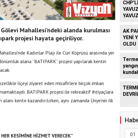
CHP’L
YAVUZ
YAVUZ
TEKRA
OLACA
 Gölevi Mahallesi’ndeki alanda kurulması
AK PA
ark projesi hayata geçiriliyor.
YENİ 
OLDU
hallesi’nde Kadınlar Plajı ile Cüri Köprüsü arasında yer
Terme’
 dönümlük alana “BATIPARK” projesi yapılarak kentin
yangın
acak.
kundak
zellikle ilçeyi ziyaret eden misafirlere birçok imkan
TERME
amaktaydı. BATIPARK projesi ile rekreaktif ihtiyaçlara
DEVRİ
n alanı kente kazandırılırken, aynı zamanda Ünye’nin ilk
Habe
HER KESİMİNE HİZMET VERECEK”