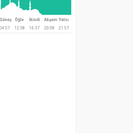
Güneş
Öğle
İkindi
Akşam
Yatsı
04:57
12:38
16:37
20:08
21:57