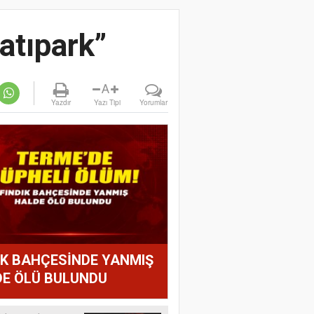
atıpark”
A
Yazdır
Yazı Tipi
Yorumlar
IK BAHÇESİNDE YANMIŞ
E ÖLÜ BULUNDU