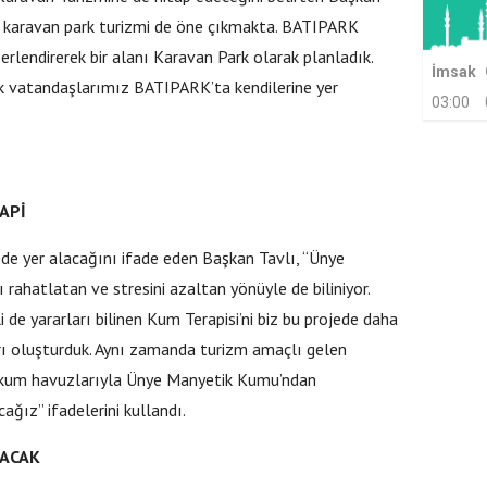
e karavan park turizmi de öne çıkmakta. BATIPARK
rlendirerek bir alanı Karavan Park olarak planladık.
İmsak
ak vatandaşlarımız BATIPARK’ta kendilerine yer
03:00
APİ
de yer alacağını ifade eden Başkan Tavlı, “Ünye
 rahatlatan ve stresini azaltan yönüyle de biliniyor.
i de yararları bilinen Kum Terapisi’ni biz bu projede daha
ı oluşturduk. Aynı zamanda turizm amaçlı gelen
in kum havuzlarıyla Ünye Manyetik Kumu’ndan
ğız” ifadelerini kullandı.
LACAK