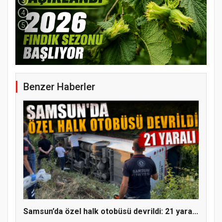
3
4
5
Benzer Haberler
YENİ PARTİ TERME İLÇE BAŞKANLIĞINDA
ÜYE KATILIM PROGRAMI
Samsun’da özel halk otobüsü devrildi: 21 yara...