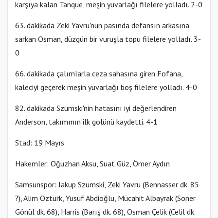
karşıya kalan Tanque, meşin yuvarlağı filelere yolladı. 2-0
63. dakikada Zeki Yavru'nun pasında defansın arkasına
sarkan Osman, düzgün bir vuruşla topu filelere yolladı. 3-
0
66. dakikada çalımlarla ceza sahasına giren Fofana,
kaleciyi geçerek meşin yuvarlağı boş filelere yolladı. 4-0
82. dakikada Szumski'nin hatasını iyi değerlendiren
Anderson, takımının ilk golünü kaydetti. 4-1
Stad: 19 Mayıs
Hakemler: Oğuzhan Aksu, Suat Güz, Ömer Aydın
Samsunspor: Jakup Szumski, Zeki Yavru (Bennasser dk. 85
?), Alim Öztürk, Yusuf Abdioğlu, Mücahit Albayrak (Soner
Gönül dk. 68), Harris (Barış dk. 68), Osman Çelik (Celil dk.