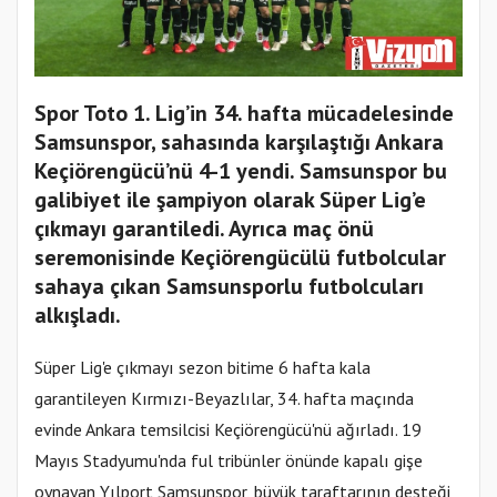
Spor Toto 1. Lig’in 34. hafta mücadelesinde
Samsunspor, sahasında karşılaştığı Ankara
Keçiörengücü’nü 4-1 yendi. Samsunspor bu
galibiyet ile şampiyon olarak Süper Lig’e
çıkmayı garantiledi. Ayrıca maç önü
seremonisinde Keçiörengücülü futbolcular
sahaya çıkan Samsunsporlu futbolcuları
alkışladı.
Süper Lig'e çıkmayı sezon bitime 6 hafta kala
garantileyen Kırmızı-Beyazlılar, 34. hafta maçında
evinde Ankara temsilcisi Keçiörengücü'nü ağırladı. 19
Mayıs Stadyumu'nda ful tribünler önünde kapalı gişe
oynayan Yılport Samsunspor, büyük taraftarının desteği