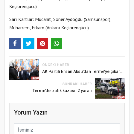
Keçiörengücü)
Sarı Kartlar: Mücahit, Soner Aydoğdu (Samsunspor),
Muharrem, Erkam (Ankara Keçiörengücü)
ÖNCEKI HABER
AK Partili Ersan Aksu’dan Terme’ye çıkar...
SONRAKI HABER
Terme’de trafik kazası: 2 yaralı
Yorum Yazın