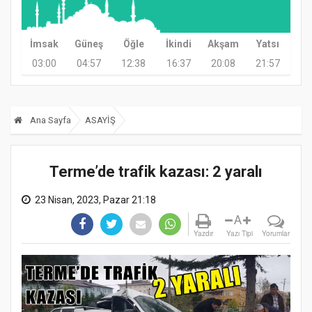
İmsak
Güneş
Öğle
İkindi
Akşam
Yatsı
03:00
04:57
12:38
16:37
20:08
21:57
Ana Sayfa
ASAYİŞ
Terme’de trafik kazası: 2 yaralı
23 Nisan, 2023, Pazar 21:18
A
Yazdır
Yazı Tipi
Yorumlar