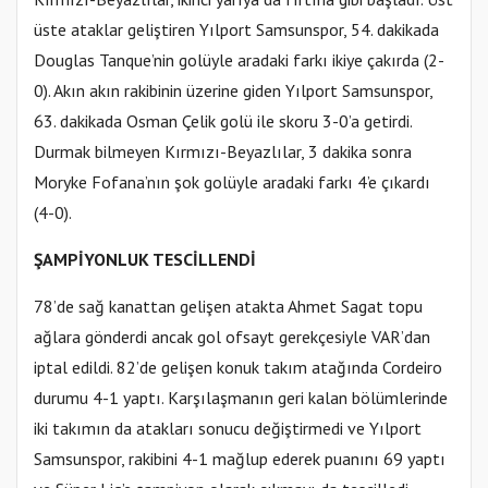
üste ataklar geliştiren Yılport Samsunspor, 54. dakikada
Douglas Tanque’nin golüyle aradaki farkı ikiye çakırda (2-
0). Akın akın rakibinin üzerine giden Yılport Samsunspor,
63. dakikada Osman Çelik golü ile skoru 3-0’a getirdi.
Durmak bilmeyen Kırmızı-Beyazlılar, 3 dakika sonra
Moryke Fofana’nın şok golüyle aradaki farkı 4’e çıkardı
(4-0).
ŞAMPİYONLUK TESCİLLENDİ
78’de sağ kanattan gelişen atakta Ahmet Sagat topu
ağlara gönderdi ancak gol ofsayt gerekçesiyle VAR’dan
iptal edildi. 82’de gelişen konuk takım atağında Cordeiro
durumu 4-1 yaptı. Karşılaşmanın geri kalan bölümlerinde
iki takımın da atakları sonucu değiştirmedi ve Yılport
Samsunspor, rakibini 4-1 mağlup ederek puanını 69 yaptı