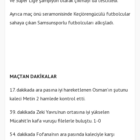
ve Süper Lig’e şampiyon olarak çıkmayı da tescilledi.
Ayrıca maç önü seramonisinde Keçiörengücülü futbolcular
sahaya çıkan Samsunsporlu futbolcuları alkışladı.
MAÇTAN DAKİKALAR
17. dakikada ara pasına iyi hareketlenen Osman'ın şutunu
kaleci Metin 2 hamlede kontrol etti.
39. dakikada Zeki Yavru'nun ortasına iyi yükselen
Mücahit'in kafa vuruşu filelerle buluştu. 1-0
54. dakikada Fofana'nın ara pasında kaleciyle karşı