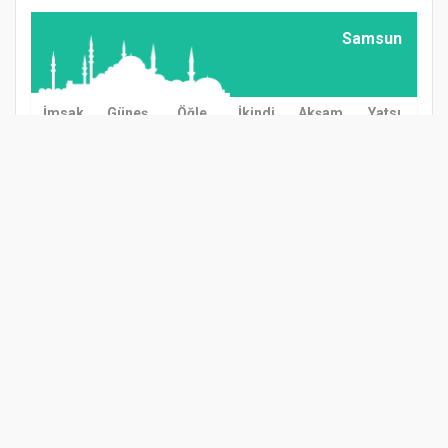
Samsun
İmsak
Güneş
Öğle
İkindi
Akşam
Yatsı
03:00
04:57
12:38
16:37
20:08
21:57
GÜNDEM
TARIM
GÜNCEL
ASAYİŞ
SAĞLIK
SİYASET