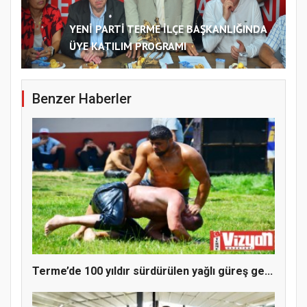
YENİ PARTİ TERME İLÇE BAŞKANLIĞINDA
ÜYE KATILIM PROGRAMI
Benzer Haberler
Terme’de 100 yıldır sürdürülen yağlı güreş ge...