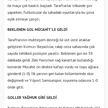
ile maça çok baskılı başladı. Taraftarlar tribünde şov
yaparken, futbolcular da sahadaki oyunlarıyla bu şova
eşlik etmeye çalıştı.
BEKLENEN GOL MÜCAHİT’LE GELDİ
Taraftarının muhteşem desteği ile üst üste ataklar
geliştiren Kırmızı-Beyazlılar, rakip ceza sahasında çok
sayıda tehlikeli pozisyon yarattı. Beklenen gol ise 39.
dakikada geldi. Zeki Yavru’nun sağ kanattan kullandığı
kornerde Mücahit ön direkte kafayı vurdu ve topu ağlara
gönderdi (1-0). İlk yarının geri kalan bölümlerinde skor
değişmedi ve Yılport Samsunspor, soyunma odasına 1-0
önde gitti.
GOLLER YAĞMUR GİBİ GELDİ
Kırmızı-Beyazlılar, ikinci yarıya da fırtına gibi başladı. Üst