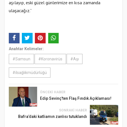
aşılayıp, eski güzel günlerimize en kısa zamanda
ulaşacağız.”
Anahtar Kelimeler:
#Samsun
#Koronavirüs
#Aşı
#ilsağlıkmüdürlüğü
ÖNCEKI HABER
Edip Sevinç'ten Flaş Fındık Açıklaması!
SONRAKI HABER
Bafra’daki katliamın zanlısı tutuklandı