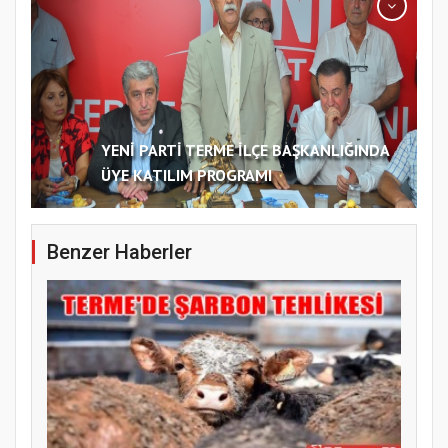
YENİ PARTİ TERME İLÇE BAŞKANLIĞINDA
ÜYE KATILIM PROGRAMI
Benzer Haberler