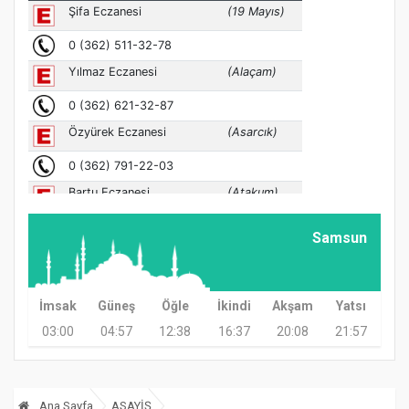
Samsun
İmsak
Güneş
Öğle
İkindi
Akşam
Yatsı
03:00
04:57
12:38
16:37
20:08
21:57
Ana Sayfa
ASAYİŞ