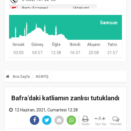
Samsun
İmsak
Güneş
Öğle
İkindi
Akşam
Yatsı
03:00
04:57
12:38
16:37
20:08
21:57
Ana Sayfa
ASAYİŞ
Bafra’daki katliamın zanlısı tutuklandı
12 Haziran, 2021, Cumartesi 12:28
A
Yazdır
Yazı Tipi
Yorumlar