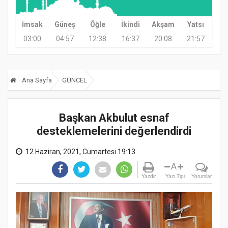
İmsak
Güneş
Öğle
İkindi
Akşam
Yatsı
03:00
04:57
12:38
16:37
20:08
21:57
Ana Sayfa
GÜNCEL
Başkan Akbulut esnaf
desteklemelerini değerlendirdi
12 Haziran, 2021, Cumartesi 19:13
A
Yazdır
Yazı Tipi
Yorumlar