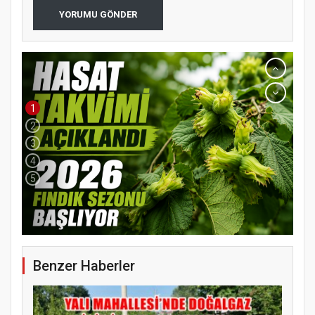
YORUMU GÖNDER
1
2
3
4
5
YENİ PARTİ TERME İLÇE BAŞKANLIĞINDA
ÜYE KATILIM PROGRAMI
Benzer Haberler