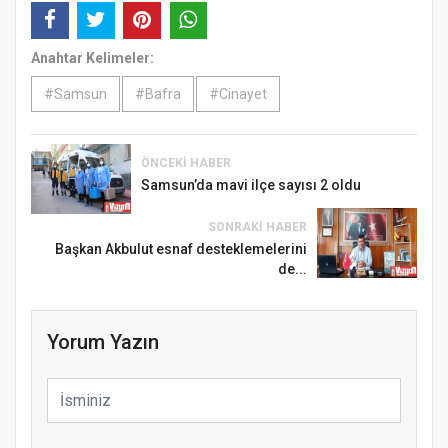
Anahtar Kelimeler:
#Samsun
#Bafra
#Cinayet
ÖNCEKI HABER
Samsun’da mavi ilçe sayısı 2 oldu
SONRAKI HABER
Başkan Akbulut esnaf desteklemelerini
de...
Yorum Yazın