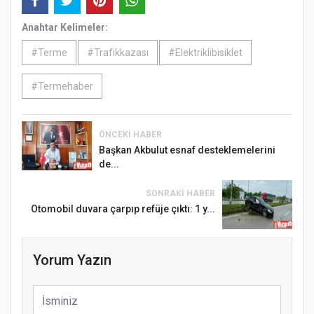
Anahtar Kelimeler:
#Terme
#Trafikkazası
#Elektriklibisiklet
#Termehaber
ÖNCEKI HABER
Başkan Akbulut esnaf desteklemelerini
de...
SONRAKI HABER
Otomobil duvara çarpıp refüje çıktı: 1 y...
Yorum Yazın