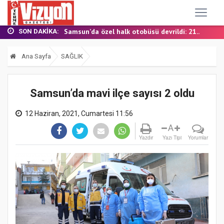
TERME MHP’DE KONGRE HEYECANI
YALI MAHALLESİ’NDE DOĞALGAZ İÇİN İLK KAZ...
Samsun’da özel halk otobüsü devrildi: 21...
SON DAKIKA:
BAŞKAN ŞENOL KUL: “TERME'DE YOL YATIRIML...
FINDIK BAHÇESİNDE YANMIŞ HALDE ÖLÜ BULUN...
Ana Sayfa
SAĞLIK
TERME MHP’DE KONGRE HEYECANI
YALI MAHALLESİ’NDE DOĞALGAZ İÇİN İLK KAZ...
Samsun’da mavi ilçe sayısı 2 oldu
12 Haziran, 2021, Cumartesi 11:56
A
Yazdır
Yazı Tipi
Yorumlar