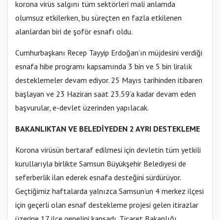
korona virüs salgını tüm sektörleri mali anlamda
olumsuz etkilerken, bu süreçten en fazla etkilenen
alanlardan biri de şoför esnafı oldu.
Cumhurbaşkanı Recep Tayyip Erdoğan’ın müjdesini verdiği
esnafa hibe programı kapsamında 3 bin ve 5 bin liralık
desteklemeler devam ediyor. 25 Mayıs tarihinden itibaren
başlayan ve 23 Haziran saat 23.59’a kadar devam eden
başvurular, e-devlet üzerinden yapılacak.
BAKANLIKTAN VE BELEDİYEDEN 2 AYRI DESTEKLEME
Korona virüsün bertaraf edilmesi için devletin tüm yetkili
kurullarıyla birlikte Samsun Büyükşehir Belediyesi de
seferberlik ilan ederek esnafa desteğini sürdürüyor.
Geçtiğimiz haftalarda yalnızca Samsun’un 4 merkez ilçesi
için geçerli olan esnaf destekleme projesi gelen itirazlar
üzerine 17 ilçe genelini kapsadı. Ticaret Bakanlığı