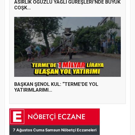
ASIRLIK OĞUZLU YAĞLI GÜREŞLERİ’NDE BÜYÜK
COŞK...
BAŞKAN ŞENOL KUL: “TERME'DE YOL
YATIRIMLARIMI...