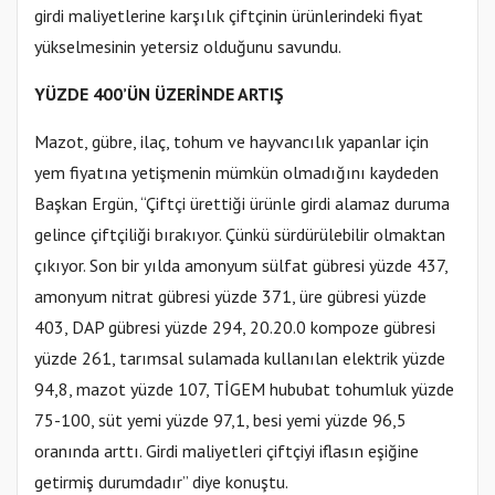
girdi maliyetlerine karşılık çiftçinin ürünlerindeki fiyat
yükselmesinin yetersiz olduğunu savundu.
YÜZDE 400’ÜN ÜZERİNDE ARTIŞ
Mazot, gübre, ilaç, tohum ve hayvancılık yapanlar için
yem fiyatına yetişmenin mümkün olmadığını kaydeden
Başkan Ergün, “Çiftçi ürettiği ürünle girdi alamaz duruma
gelince çiftçiliği bırakıyor. Çünkü sürdürülebilir olmaktan
çıkıyor. Son bir yılda amonyum sülfat gübresi yüzde 437,
amonyum nitrat gübresi yüzde 371, üre gübresi yüzde
403, DAP gübresi yüzde 294, 20.20.0 kompoze gübresi
yüzde 261, tarımsal sulamada kullanılan elektrik yüzde
94,8, mazot yüzde 107, TİGEM hububat tohumluk yüzde
75-100, süt yemi yüzde 97,1, besi yemi yüzde 96,5
oranında arttı. Girdi maliyetleri çiftçiyi iflasın eşiğine
getirmiş durumdadır” diye konuştu.