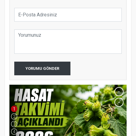
YORUMU GÖNDER
1
2
3
4