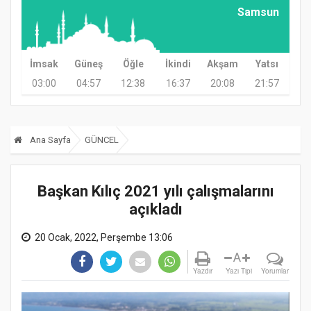
Samsun
İmsak
Güneş
Öğle
İkindi
Akşam
Yatsı
03:00
04:57
12:38
16:37
20:08
21:57
Ana Sayfa
GÜNCEL
Başkan Kılıç 2021 yılı çalışmalarını
açıkladı
20 Ocak, 2022, Perşembe 13:06
A
Yazdır
Yazı Tipi
Yorumlar