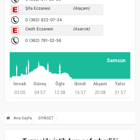
Samsun
İmsak
Güneş
Öğle
İkindi
Akşam
Yatsı
03:00
04:57
12:38
16:37
20:08
21:57
Ana Sayfa
SİYASET