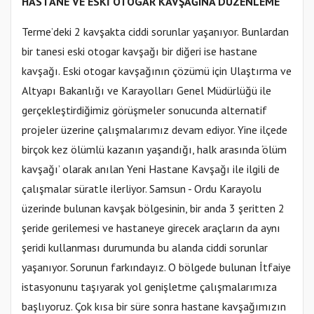
HASTANE VE ESKİ OTOGAR KAVŞAĞINA DÜZENLEME
Terme’deki 2 kavşakta ciddi sorunlar yaşanıyor. Bunlardan
bir tanesi eski otogar kavşağı bir diğeri ise hastane
kavşağı. Eski otogar kavşağının çözümü için Ulaştırma ve
Altyapı Bakanlığı ve Karayolları Genel Müdürlüğü ile
gerçekleştirdiğimiz görüşmeler sonucunda alternatif
projeler üzerine çalışmalarımız devam ediyor. Yine ilçede
birçok kez ölümlü kazanın yaşandığı, halk arasında ‘ölüm
kavşağı’ olarak anılan Yeni Hastane Kavşağı ile ilgili de
çalışmalar süratle ilerliyor. Samsun - Ordu Karayolu
üzerinde bulunan kavşak bölgesinin, bir anda 3 şeritten 2
şeride gerilemesi ve hastaneye girecek araçların da aynı
şeridi kullanması durumunda bu alanda ciddi sorunlar
yaşanıyor. Sorunun farkındayız. O bölgede bulunan İtfaiye
istasyonunu taşıyarak yol genişletme çalışmalarımıza
başlıyoruz. Çok kısa bir süre sonra hastane kavşağımızın